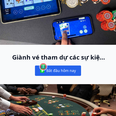
WPT Global từ Chủ nhật Hyper PKO Showdown: Mua thấp p
Hôm nay đánh con gì đánh số mấy
Giải vô địch thế giới WPT 2024 khai mạc tại Wynn Las Vegas:
Giành vé tham dự các sự kiện
World Poker Free App trực tiếp
cách chơi xì dách
- YouTube
Bắt đầu hôm nay
toàn cầu
Notifications
Mẹo mới toàn cầu của WPT: Xem trước cá cược tuần 6
Điều khoản tiền thưởng toàn cầu của WPT: Tiền mặt đư
xì dách online
blackjack
luật chơi xì dách
xì dách online
xì dách
blackjack
Giải vô địch WPT khơi dậy tinh thần của huyền thoại P
soi cau xsmb chinh xac hom nay Cầu Sói Xó
Khi nào và tại sao số 0 kép được thêm vào bánh xe roulett
Máy đánh bạc trả tiền thật mà không cần đặt cọc Chơi miễn
Soi Cầu XSMB - Soi Cầu MB - Dự Đoán Xổ Số Miền Bắc Hôm
Top 5 Nhà Cái Uy Tín Nhất Việt Nam 2024
Soi Cầu XSMB Dự Đoán MB Chốt Số Miền Bắc Chính Xác VIP
Thống kê XSMB - Thống kê xổ số miền Bắc hôm nay
Texas Holdem Flop có nghĩa là gì?
Lịch thi WPT Châu Á Thái Bình Dương 2024-2025
Soi Cầu XSMB - Dự đoán xổ số miền Bắc - Soi Cau MB Hôm 
Lịch thi WPT Châu Á Thái Bình Dương 2024-2025
Tổng giải thưởng của WPT Prime Đài Loan là bao nhiêu
Condividi la tua passione per la lettura - Anobii
Dự đoán XSMB – Soi cầu MB miễn phí và chính xác nhấ
Xin Số Đề Hôm Nay - Soi Cầu Bạch Thủ Đề 3 Miền Bắc Trun
Soi cầu dự đoán Xổ Số Miền Bắc ngày 21/1/2024 - DD XSMB
WPT Global vs GGPoker: Bạn nên chọn nền tảng poker nào
WPT Global: Sự lựa chọn hàng đầu cho người chơi poker
Kết quả XSMB ngày 5/10/2021 - Dự đoán soi cầu trực tiếp x
Dự đoán XSMB - Soi Cầu xổ số Miền Bắc hôm nay - DD XSM
Giới Thiệu Casino Online BK8
Dự đoán XSMB - Soi cầu MB - Dự đoán Xổ số Miền Bắc
Đối tác toàn cầu của WPT với Câu lạc bộ bài Poker & Sòng b
Thứ 7 Miền Bắc: Dự đoán con số và mẹo chơi an toàn
Ai đã phát minh ra trò chơi roulette?
Quảng cáo mới nhất của WPT Global: vé cho một số tiền ch
Dự đoán XSMB Thứ 5 ngày 5-9-2024
- YouTube