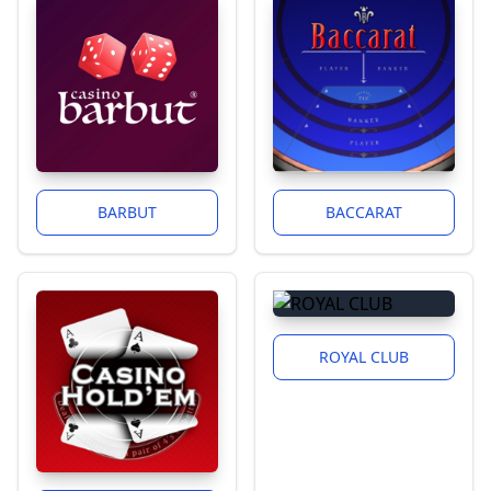
BARBUT
BACCARAT
ROYAL CLUB