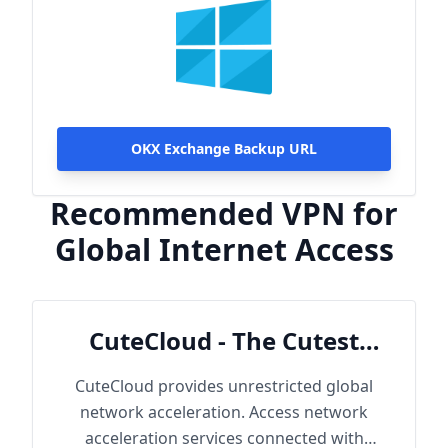
OKX Exchange Backup URL
Recommended VPN for
Global Internet Access
CuteCloud - The Cutest
Cloud
CuteCloud provides unrestricted global
network acceleration. Access network
acceleration services connected with