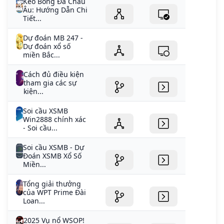
Kèo Bóng Đá Châu
Âu: Hướng Dẫn Chi
Tiết...
Dự đoán MB 247 -
Dự đoán xổ số
miền Bắc...
Cách đủ điều kiện
tham gia các sự
kiện...
Soi cầu XSMB
Win2888 chính xác
- Soi cầu...
Soi cầu XSMB - Dự
Đoán XSMB Xổ Số
Miền...
Tổng giải thưởng
của WPT Prime Đài
Loan...
2025 Vụ nổ WSOP!