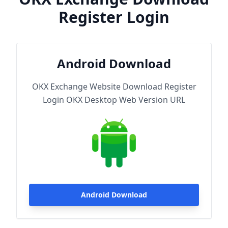
Register Login
Android Download
OKX Exchange Website Download Register
Login OKX Desktop Web Version URL
Android Download