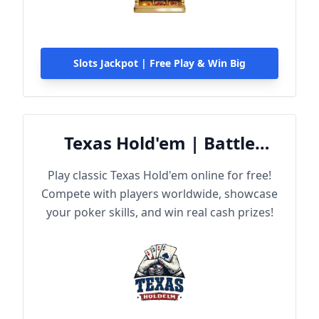
Slots Jackpot | Free Play & Win Big
Texas Hold'em | Battle
Online
Play classic Texas Hold'em online for free!
Compete with players worldwide, showcase
your poker skills, and win real cash prizes!