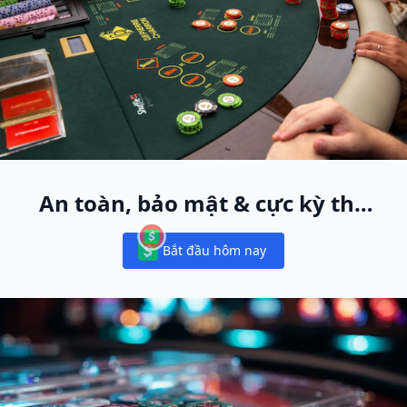
Soi cầu xổ số miễn phí dự đoán xổ số Miền Bắc hôm nay Xổ 
soi cau xsmb chinh xac hom nay Cầu Sói Xó
Quảng cáo mới nhất của WPT Global: vé cho một số tiền ch
Dự đoán XSMB – Soi cầu MB miễn phí và chính xác nhất
WSOP USA Top 8 Câu hỏi thường gặp
Tiêu đề EPT củng cố danh tiếng của Stephen Song như mộ
Dự Đoán XSMB - Soi Cầu Xổ Số Miền Bắc Hôm Nay Ngày
Dự đoán XSMB – Soi cầu MB miễn phí và chính xác nhất
Soi cầu WAP - Dự Đoán xổ số 3 miền - Dự đoán XS 24H
Xổ số kiến thiết miền Bắc là gì?
Sự trở lại của Shevliakov giành giải thưởng hàng triệu eu
Soi cầu XSMB 04/09/2024 - Dự đoán XSMB Thứ 4 miễn phí 
Kết quả xổ số miền bắc hôm nay Thống kê Soi cầu Miễn phí
Tiêu đề EPT củng cố danh tiếng của Stephen Song nh
2025 Vụ nổ WSOP! Các định dạng mới + Giải thưởng lớn ngư
Những quốc gia nào bị hạn chế trên WPT Global?
TP trong WPT poker là gì?
Sòng bạc tiền thưởng hàng đầu không có tiền gửi vào năm 
Soi cau XSMB- soi cau Miền Bắc
Dự đoán XSMB - Soi cầu MB - Dự đoán xổ số miền Bắc thần 
blackjack
Poker toàn cầu có phải là tiền thật không?
Chơi Game Bài Tiến Lên Miền Nam Miễn Phí
Đánh giá về Everygame Poker: Hướng dẫn chơi Poker trực 
XSMB 9/7 - Xổ số miền Bắc hôm nay thứ 6 9/7/2021 - dự đo
Soi cầu XSMB 4/9/2024 – Dự đoán xổ số Miền Bắc 4-9-2024
Ngôi sao đang lên của Brazil gây sốc cho tất cả mọi người
WPT Global: Sự lựa chọn hàng đầu cho người chơi pok
Soi cầu xổ số miễn phí dự đoán xổ số Miền Bắc hôm nay Xổ 
SoiCau29 Xổ Số Hôm Nay - YouTube
22bet – Trải Nghiệm Cá Cược Trực Tuyến Đẳng Cấp
Sách hướng dẫn giải đấu WPT Australia 2024
TCPIP vs external interrupt - DipTrace Forum
Xì Dách Là Gì? Cách Tính Điểm Xì Bàn Ngũ Linh Và Quắc
Xem Trực Tiếp XSMB Hôm Nay Trên Kênh Nào? Cập Nhậ
Soi Cầu XSMB Dự Đoán MB Chốt Số Miền Bắc Chính Xác VIP
Trực Tiếp Xổ Số Miền Bắc Kênh Nào?
WPT Global Cow Boy: Quan điểm của người chơi
Sách hướng dẫn giải đấu WPT Playground 2024
Giới Thiệu Casino Online BK8
Không có tiền gửi miễn phí tại WPT Global - chơi mà không 
Soi cầu XSMB - Dự Đoán XSMB Xổ Số Miền Bắc Chính X
luật chơi xì dách
cách chơi xì dách
cách chơi xì dách
cách chơi xì dách
luật chơi xì dách
blackjack
Sòng bạc tiền thưởng hàng đầu không có tiền gửi vào 
Blackjack Là Gì? Cách Chơi Bài 21 Và Điểm Khác Với Xì Dách
Roton Products Inc.
Lịch thi WPT Châu Á Thái Bình Dương 2024-2025
- YouTube
Texas Holdem Flop có nghĩa là gì?
Phil Ivey tổ chức trò chơi gặp gỡ lễ hội tại Wynn Las Vegas
Kết quả xổ số miền Bắc Trung Nam hôm nay kq xsmb 
XSMB mấy giờ quay?
Soi Cầu KQXS 3 Miền Chính Xác Nhất - Dự Đoán Kết Quả X
Khi nào và tại sao số 0 kép được thêm vào bánh xe roulett
Phil Ivey tổ chức trò chơi gặp gỡ lễ hội tại Wynn Las Vegas
Tin tức xổ số miền Bắc và soi cầu chuẩn hôm nay
Đánh Đề Giải 7 Miền Bắc Được Bao Nhiêu Tiền? Số Tiền Th
Dự Đoán XSMB - Dự Đoán Xổ Số Miền Bắc hôm nay - S
An toàn, bảo mật & cực kỳ thú
Phân tích XS 3 miền - Tham khảo phân tích kết quả xổ số 3
Tiền thưởng chào mừng sòng bạc trực tuyến không có tiền
Blackjack Là Gì? Cách Chơi Bài 21 Và Điểm Khác Với Xì Dách
Kết quả XSMB ngày 17/1 - Dự đoán soi cầu trực tiếp xổ số 
Soi cầu MB VIP 22/9 - Dự Đoán XSMB xổ số miền bắc hôm n
Dự Đoán Xổ Số Miền Bắc Diễn Đàn Xổ Số Thần Tài
- YouTube
Trò chơi roulette lần đầu tiên được chơi ở đâu và khi nào?
XSMB mấy giờ quay?
Dự đoán XSMB - Dự đoán xổ số miền Bắc - Soi cau MB hôm
Những quốc gia nào bị hạn chế trên WPT Global?
Thống kê XSMB - Thống kê xổ số miền Bắc hôm nay
Cách bắt đầu chơi bài xì phé trực tuyến vào năm 2025: Hư
vị
Dự đoán XSMB – Soi cầu MB miễn phí và chính xác nhấ
Dự đoán XSMB 5/7/2024 - soi cầu Xổ Số Miền Bắc thứ 6 - 5-
Giải vô địch WPT Prime trở lại với Jereld Sam Shining
Soi cầu dự đoán kết quả xổ số 3 miền Bắc – Trung - Nam n
Dự đoán xổ số miền Bắc hôm nay - Soi cầu MB chính xác nh
Soi Cầu XSMB Forumketqua.net - Diễn đàn xổ số lớn nhất V
- YouTube
Bắt đầu hôm nay
Soi cau XSMB- soi cau Miền Bắc
Notifications
- YouTube
Soi cầu Pascal MB – Thống kê soi cầu Pascale miền Bắc hô
Dự đoán XSMB - Soi cầu MB - Dự đoán Miền Bắc hôm nay
- YouTube
Cách Tham Gia Xổ Số Miền Bắc An Toàn và Có Trách Nhiệm
Soi cầu MB - Dự đoán XSMB - Dự đoán xổ số miền Bắc hôm
Condividi la tua passione per la lettura - Anobii
Soi Cầu XSMB - Dự đoán xổ số miền Bắc - Soi Cau MB Hôm 
OnePlus Community
Tùy chọn thanh toán tại EVERYGAME Poker: Giao dịch nha
Sách hướng dẫn giải đấu WPT Australia 2024
Soi cầu MB - Dự đoán XSMB - Dự đoán xổ số miền Bắc hôm
Luật Chơi Xì Dách: Thứ Tự Tay Bài Cách Rút Và So Bài
XSMB 9/3 - Kết quả xổ số miền Bắc hôm nay 9/3/2021 - SXM
- YouTube
Soi cầu XSMB Win2888 chính xác - Soi cầu MB - Dự đoán xổ
Soi cầu Pascal MB – Thống kê soi cầu Pascale miền Bắc hô
XSMB 9/3 - Kết quả xổ số miền Bắc hôm nay 9/3/2021 - SXM
Soi cầu MB : Soi cầu miền Bắc chính xác 100 - Cầu lô XSMB
Đánh giá về Everygame Poker: Hướng dẫn chơi Poker trực 
- YouTube
Máy đánh bạc trả tiền thật mà không cần đặt cọc Chơi miễn
Hyper Dash trong WPT Global là gì? Đi sâu vào hành động 
Dự đoán xổ số Miền Bắc Soi cầu XSMB hôm nay miễn phí
Bạn có biết trò chơi poker trực tuyến WPTGO
Dự đoán XSMB Thứ 5 ngày 5-9-2024
Các quy tắc và lựa chọn cá cược ban đầu cho roulette là gì?
Cory Zeidman nhận tội về kế hoạch gian lận cá cược thể th
Dự Đoán Xổ Số Miền Bắc Diễn Đàn Xổ Số Thần Tài
Soi cau XSMB- soi cau Miền Bắc
Bitstarz không cần tiền thưởng lên tới 5 BTC và 200 vòng q