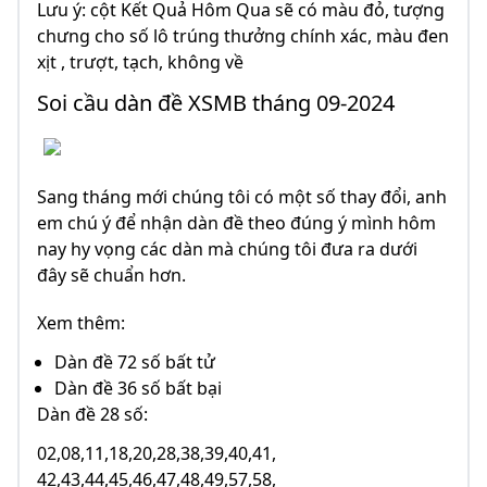
Lưu ý: cột Kết Quả Hôm Qua sẽ có màu đỏ, tượng
chưng cho số lô trúng thưởng chính xác, màu đen
xịt , trượt, tạch, không về
Soi cầu dàn đề XSMB tháng 09-2024
Sang tháng mới chúng tôi có một số thay đổi, anh
em chú ý để nhận dàn đề theo đúng ý mình hôm
nay hy vọng các dàn mà chúng tôi đưa ra dưới
đây sẽ chuẩn hơn.
Xem thêm:
Dàn đề 72 số bất tử
Dàn đề 36 số bất bại
Dàn đề 28 số:
02,08,11,18,20,28,38,39,40,41,
42,43,44,45,46,47,48,49,57,58,