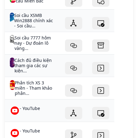
cau Miền Bắc
Quy tắc mới cho Thiên đường WSOP: Thiết bị điện tử và H
Một phát bắn - Giải đấu Freezeout của WPT Global
Soi cầu XSMB
Dự đoán XSMB - Soi cầu MB - Dự đoán Miền Bắc hôm nay
Win2888 chính xác
Ngôi sao đang lên của Brazil gây sốc cho tất cả mọi ngư
- Soi cầu...
Soi Cầu XSMB 03-09-2024 Dự Đoán Kết Quả Xổ Số Miền B
Soi cầu 7777 hôm
- YouTube
nay - Dự đoán lô
Dự đoán xổ số miền Bắc hôm nay - Soi cầu MB chính xác 
vàng...
Cách đủ điều kiện
tham gia các sự
kiện...
Phân tích XS 3
miền - Tham khảo
phân...
- YouTube
- YouTube