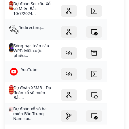
Dự đoán Soi cầu Xổ
số Miền Bắc
10/7/2024...
Redirecting...
Sòng bạc toàn cầu
WPT: Một cuộc
phiêu...
- YouTube
Dự đoán XSMB - Dự
đoán xổ số miền
Bắc...
Dự đoán xổ số ba
miền Bắc Trung
Nam soi...