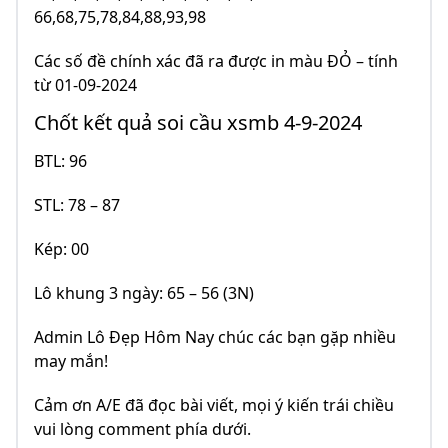
66,68,75,78,84,88,93,98
Các số đề chính xác đã ra được in màu ĐỎ – tính
từ 01-09-2024
Chốt kết quả soi cầu xsmb 4-9-2024
BTL: 96
STL: 78 – 87
Kép: 00
Lô khung 3 ngày: 65 – 56 (3N)
Admin Lô Đẹp Hôm Nay chúc các bạn gặp nhiều
may mắn!
Cảm ơn A/E đã đọc bài viết, mọi ý kiến trái chiều
vui lòng comment phía dưới.