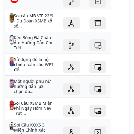
Soi cầu MB VIP 22/9
- Dự Đoán XSMB xổ
số...
Kèo Bóng Đá Châu
Âu: Hướng Dẫn Chi
Tiết...
Sử dụng đô la hộ
chiếu toàn cầu WPT
để...
Một người phụ nữ
hướng dẫn lựa
chọn đồ...
Soi Cầu XSMB Miễn
Phí Ngày Hôm Nay
Trực...
Soi Cầu KQXS 3
Miền Chính Xác