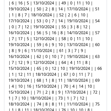
| 6 | 16 | 5 | 13/10/2024 | | 49 | 0 | 11 | 10 |
19/10/2024 | | 50 | 2 | 8 | 14 | 17/10/2024 | | 51
| 1 | 8 | 7 | 18/10/2024 | | 52 | 2 | 6 | 10 |
17/10/2024 | | 53 | 0 | 7 | 14 | 19/10/2024 | | 54
| 0 | 7 | 12 | 19/10/2024 | | 55 | 3 | 8 | 12 |
16/10/2024 | | 56 | 5 | 16 | 8 | 14/10/2024 | | 57
| 7 | 17 | 5 | 12/10/2024 | | 58 | 0 | 11 | 10 |
19/10/2024 | | 59 | 6 | 9 | 10 | 13/10/2024 | | 60
| 8 | 9 | 6 | 11/10/2024 | | 61 | 3 | 7 | 9 |
16/10/2024 | | 62 | 0 | 10 | 7 | 19/10/2024 | | 63
| 7 | 12 | 9 | 12/10/2024 | | 64 | 4 | 11 | 8 |
15/10/2024 | | 65 | 0 | 12 | 10 | 19/10/2024 | | 66
| 1 | 12 | 11 | 18/10/2024 | | 67 | 0 | 11 | 7 |
19/10/2024 | | 68 | 1 | 8 | 11 | 18/10/2024 | | 69
| 4 | 10 | 16 | 15/10/2024 | | 70 | 4 | 14 | 10 |
15/10/2024 | | 71 | 2 | 8 | 9 | 17/10/2024 | | 72 |
1 | 7 | 10 | 18/10/2024 | | 73 | 1 | 7 | 12 |
18/10/2024 | | 74 | 8 | 8 | 11 | 11/10/2024 | | 75
| 1 | 8 | 11 | 18/10/2024 | | 76 | 10 | 10 | 8 |