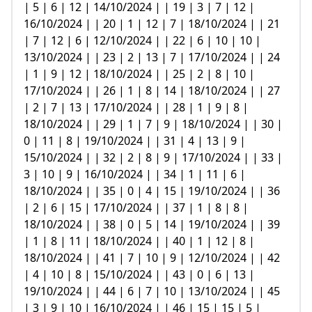
| 5 | 6 | 12 | 14/10/2024 | | 19 | 3 | 7 | 12 |
16/10/2024 | | 20 | 1 | 12 | 7 | 18/10/2024 | | 21
| 7 | 12 | 6 | 12/10/2024 | | 22 | 6 | 10 | 10 |
13/10/2024 | | 23 | 2 | 13 | 7 | 17/10/2024 | | 24
| 1 | 9 | 12 | 18/10/2024 | | 25 | 2 | 8 | 10 |
17/10/2024 | | 26 | 1 | 8 | 14 | 18/10/2024 | | 27
| 2 | 7 | 13 | 17/10/2024 | | 28 | 1 | 9 | 8 |
18/10/2024 | | 29 | 1 | 7 | 9 | 18/10/2024 | | 30 |
0 | 11 | 8 | 19/10/2024 | | 31 | 4 | 13 | 9 |
15/10/2024 | | 32 | 2 | 8 | 9 | 17/10/2024 | | 33 |
3 | 10 | 9 | 16/10/2024 | | 34 | 1 | 11 | 6 |
18/10/2024 | | 35 | 0 | 4 | 15 | 19/10/2024 | | 36
| 2 | 6 | 15 | 17/10/2024 | | 37 | 1 | 8 | 8 |
18/10/2024 | | 38 | 0 | 5 | 14 | 19/10/2024 | | 39
| 1 | 8 | 11 | 18/10/2024 | | 40 | 1 | 12 | 8 |
18/10/2024 | | 41 | 7 | 10 | 9 | 12/10/2024 | | 42
| 4 | 10 | 8 | 15/10/2024 | | 43 | 0 | 6 | 13 |
19/10/2024 | | 44 | 6 | 7 | 10 | 13/10/2024 | | 45
| 3 | 9 | 10 | 16/10/2024 | | 46 | 15 | 15 | 5 |