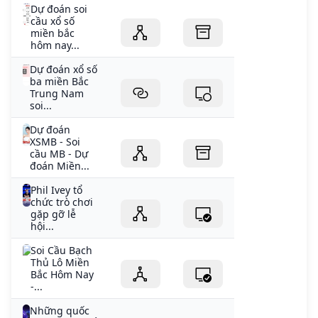
Dự đoán soi
cầu xổ số
miền bắc
hôm nay...
Dự đoán xổ số
ba miền Bắc
Trung Nam
soi...
Dự đoán
XSMB - Soi
cầu MB - Dự
đoán Miền...
Phil Ivey tổ
chức trò chơi
gặp gỡ lễ
hội...
Soi Cầu Bạch
Thủ Lô Miền
Bắc Hôm Nay
-...
Những quốc