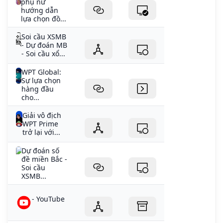
phụ nữ
Xổ Số Miền Bắc Trực Tiếp Ở Đâu?
hướng dẫn
XSMB 17/9/2021 xổ số miền Bắc hôm nay thứ 6 17/9/202
lựa chọn đồ...
Soi Cầu KQXS 3 Miền Chính Xác Nhất - Dự Đoán Kết Quả
Soi cầu XSMB
22bet – Trải Nghiệm Cá Cược Trực Tuyến Đẳng Cấp
- Dự đoán MB
Soi Cầu XSMB Dự Đoán MB Chốt Số Miền Bắc Chính Xác V
- Soi cầu xổ...
- YouTube
WPT Global:
Cầu bạch thủ Miền Bắc- Cau bach thu XSMB
Sự lựa chọn
hàng đầu
cho...
Giải vô địch
WPT Prime
trở lại với...
Dự đoán số
đề miền Bắc -
Soi cầu
XSMB...
- YouTube