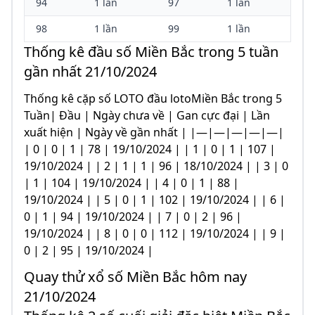
94
1 lần
97
1 lần
98
1 lần
99
1 lần
Thống kê đầu số Miền Bắc trong 5 tuần
gần nhất 21/10/2024
Thống kê cặp số LOTO đầu lotoMiền Bắc trong 5
Tuần| Đầu | Ngày chưa về | Gan cực đại | Lần
xuất hiện | Ngày về gần nhất | |—|—|—|—|—|
| 0 | 0 | 1 | 78 | 19/10/2024 | | 1 | 0 | 1 | 107 |
19/10/2024 | | 2 | 1 | 1 | 96 | 18/10/2024 | | 3 | 0
| 1 | 104 | 19/10/2024 | | 4 | 0 | 1 | 88 |
19/10/2024 | | 5 | 0 | 1 | 102 | 19/10/2024 | | 6 |
0 | 1 | 94 | 19/10/2024 | | 7 | 0 | 2 | 96 |
19/10/2024 | | 8 | 0 | 0 | 112 | 19/10/2024 | | 9 |
0 | 2 | 95 | 19/10/2024 |
Quay thử xổ số Miền Bắc hôm nay
21/10/2024