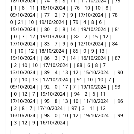
18/10/2024 | | 74 | 8 | 8 | 11 | 11/10/2024 | | 75
| 1 | 8 | 11 | 18/10/2024 | | 76 | 10 | 10 | 8 |
09/10/2024 | | 77 | 2 | 7 | 9 | 17/10/2024 | | 78 |
0 | 21 | 10 | 19/10/2024 | | 79 | 4 | 8 | 6 |
15/10/2024 | | 80 | 0 | 8 | 14 | 19/10/2024 | | 81
| 0 | 7 | 12 | 19/10/2024 | | 82 | 2 | 15 | 12 |
17/10/2024 | | 83 | 7 | 9 | 6 | 12/10/2024 | | 84 |
1 | 10 | 12 | 18/10/2024 | | 85 | 0 | 9 | 13 |
19/10/2024 | | 86 | 3 | 7 | 14 | 16/10/2024 | | 87
| 2 | 10 | 10 | 17/10/2024 | | 88 | 6 | 8 | 7 |
13/10/2024 | | 89 | 4 | 13 | 12 | 15/10/2024 | | 90
| 2 | 10 | 13 | 17/10/2024 | | 91 | 10 | 10 | 7 |
09/10/2024 | | 92 | 0 | 17 | 7 | 19/10/2024 | | 93
| 0 | 12 | 7 | 19/10/2024 | | 94 | 2 | 6 | 11 |
17/10/2024 | | 95 | 8 | 13 | 10 | 11/10/2024 | | 96
| 2 | 8 | 7 | 17/10/2024 | | 97 | 3 | 11 | 12 |
16/10/2024 | | 98 | 0 | 10 | 12 | 19/10/2024 | | 99
| 3 | 12 | 9 | 16/10/2024 |