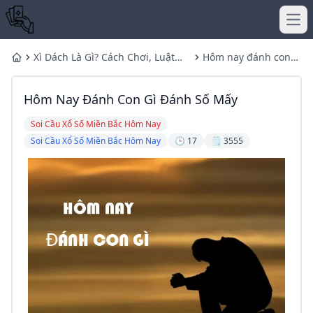
Ope
Xì Dách Là Gì? Cách Chơi, Luật
Hôm nay đánh con
Home
Chơi Và Blackjack Online
gì đánh số mấy
luật chơi xì dách
xì dách
Hôm Nay Đánh Con Gì Đánh Số Mấy
Dự đoán xổ số Miền Bắc - Soi cầu MB chốt số hôm nay chín
Dự đoán XSMB - Soi cầu MB - Dự đoán Xổ số Miền Bắc
XSMB mấy giờ quay?
Dự đoán soi cầu xổ số miền bắc hôm nay 18/10 Bac ninh B
Soi Cầu Xổ Số Miền Bắc Hôm Nay
Giải vô địch WPT Prime trở lại với Jereld Sam Shining
SoiCau29 Xổ Số Hôm Nay - YouTube
Soi Cầu Xổ Số Miền Bắc Hôm Nay
🕒 17
🗒️ 3555
Soi cầu XSMB - Dự đoán MB - Soi cầu xổ số miền Bắc chính 
Giải vô địch thế giới WPT 2024 khai mạc tại Wynn Las Vegas:
Soi cầu 7777 hôm nay - Dự đoán lô vàng miền Bắc miễn phí
2025 Vụ nổ WSOP! Các định dạng mới + Giải thưởng lớn ngư
Ai có nhiều vòng tay WSOP nhất?
Ngày 20-25 tháng 9 năm 2024 Giải vô địch WPT Úc
SoiCau29 Xổ Số Hôm Nay - YouTube
Giải Đặc Biệt XSMB Bao Nhiêu Tiền? 500 Triệu Đồng
Giải vô địch thế giới WPT 2024 khai mạc tại Wynn Las Vegas:
Soi cầu xổ số miễn phí dự đoán xổ số Miền Bắc hôm nay Xổ 
Soi cầu MB - Soi cầu XSMB - Soi cầu miền Bắc miễn phí
SoiCau29 Xổ Số Hôm Nay - YouTube
- YouTube
Luật Chơi Poker Online tại DA88
blackjack
xì dách
Đối tác toàn cầu của WPT với Câu lạc bộ bài Poker & Sòng b
Tổng giải thưởng của WPT Prime Đài Loan là bao nhiêu
Là poker trực tuyến được gian lận?
Roulette đóng vai trò gì trong văn hóa đại chúng chẳng h