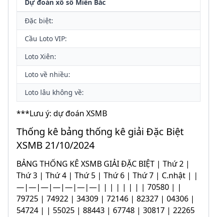
Dự đoán xổ số Miền Bắc
Đặc biệt:
Cầu Loto VIP:
Loto Xiên:
Loto về nhiều:
Loto lâu không về:
***Lưu ý: dự đoán XSMB
Thống kê bảng thống kê giải Đặc Biệt
XSMB 21/10/2024
BẢNG THỐNG KÊ XSMB GIẢI ĐẶC BIỆT | Thứ 2 |
Thứ 3 | Thứ 4 | Thứ 5 | Thứ 6 | Thứ 7 | C.nhật | |
—|—|—|—|—|—|—| | | | | | | | 70580 | |
79725 | 74922 | 34309 | 72146 | 82327 | 04306 |
54724 | | 55025 | 88443 | 67748 | 30817 | 22265