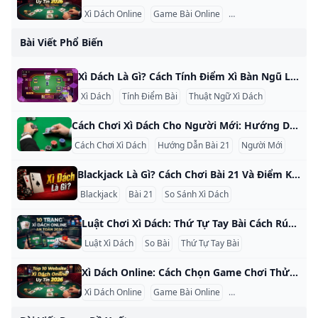
Đánh giá về Everygame Poker: Hướng dẫn chơi Poker trự
Dự đoán Soi cầu Xổ số Miền Bắc 10/7/2024 (Thứ 4 - 10/07
Xì Dách Online
Game Bài Online
Bảo Mật Ứng Dụng
Giải Đặc Biệt XSMB Bao Nhiêu Tiền? 500 Triệu Đồng
KQXSMB - XSMB - SXMB - Xổ số miền Bắc hôm nay - XSTD
xì dách
luật chơi xì dách
xì dách
Bài Viết Phổ Biến
Soi cầu XSMB 04/09/2024 - Dự đoán XSMB Thứ 4 miễn ph
Phân tích MB - Phân tích xổ số miền Bắc 24H hôm nay -
Là poker trực tuyến được gian lận?
XSMB 17/9/2021 xổ số miền Bắc hôm nay thứ 6 17/9/202
Dự đoán xổ số Miền Bắc soi cau xs mb du doan xsmb ho
- YouTube
Dự đoán số đề miền Bắc - Soi cầu XSMB hôm nay
Nhà tài trợ Tiêu đề WPT Global Now cho Triton Poker Sup
Dự đoán xổ số đại phát - Soi cầu xổ số đại phát miền Bắ
xì dách online
Trực Tiếp Xổ Số Miền Bắc Kênh Nào?
Xì Dách Là Gì? Cách Tính Điểm Xì Bàn Ngũ Linh Và Quắc Xì Dách Là Gì? Cách Tính Điểm, Xì Bàn, Ngũ Linh Và Quắc Xì dách là trò chơi bài sử dụng bộ bài Tây 52 lá, trong đó người chơi cố gắng tạo một tay bài có tổng điểm cao nhưng không vượt quá giới hạn 21. Trò chơi có nhiều điểm tương đồng với blackjack, nhưng cách gọi, thứ tự tay bài và một số quy tắc tại Việt Nam có thể khác.
Soi cầu MB - Soi cầu miền Bắc 24h chuẩn nhất - Soi cầu 
Dự Đoán XSMB - Dự Đoán Xổ Số Miền Bắc hôm nay - Soi 
Hyper Dash trong WPT Global là gì? Đi sâu vào hành độn
Soi cầu XSMB 30/7/2021-Dự đoán Xổ Số Miền Bắc thứ 6 X
Dự Đoán XSMB - Dự Đoán Xổ Số Miền Bắc hôm nay - Soi
Condividi la tua passione per la lettura - Anobii
Xì Dách
Tính Điểm Bài
Thuật Ngữ Xì Dách
Dự đoán xổ số Miền Bắc soi cau xs mb du doan xsmb ho
Top 5 sòng bạc trực tuyến năm 2025: chơi ở đâu và giành
Soi cầu XSMB - Dự đoán MB - Soi cầu xổ số miền Bắc chín
WPT Global vs GGPoker: Bạn nên chọn nền tảng poker n
James Obst giành chức vô địch WPT Australia và giành đư
Kết quả XSMB ngày 12/8/2021 - Dự đoán soi cầu trực tiếp
- YouTube
Poker toàn cầu có phải là tiền thật không?
Những quốc gia nào có thể chơi WPTGlobal vào năm 202
Dự đoán XSMB 21/11 - Soi cầu dự đoán xổ số miền Bắc n
- YouTube
OnePlus Community
Cách Chơi Xì Dách Cho Người Mới: Hướng Dẫn Từ Chia Bài Đến So Điểm Cách Chơi Xì Dách Cho Người Mới: Hướng Dẫn Từ Chia Bài Đến So Điểm Cách chơi xì dách cơ bản không khó: mỗi người nhận hai lá, tính tổng điểm rồi quyết định rút thêm hoặc dừng. Tuy nhiên, người mới cần đặc biệt chú ý đến cách tính lá A và các tay đặc biệt như xì bàn, xì dách, ngũ linh. Bước 1: Chuẩn bị bộ bài và xác định người làm cái Xì dách thường sử dụng bộ bài Tây 52 lá, không dùng Joker.
Dự đoán xổ số Miền Bắc - Soi cầu MB chốt số hôm nay ch
Roulette đóng vai trò gì trong văn hóa đại chúng chẳng
Khi nào và tại sao số 0 kép được thêm vào bánh xe roule
Dự đoán XSMB - Soi cầu MB - Dự đoán xổ số miền Bắc thầ
Dự đoán XSMB - Dự đoán xổ số miền Bắc hôm nay chuẩn
Cách Chơi Xì Dách
Hướng Dẫn Bài 21
Người Mới
Soi cầu XSMB - Dự đoán MB - Soi cầu xổ số miền Bắc chín
Cách giành chiến thắng tại các vị trí trực tuyến vào năm 
XSMB mấy giờ quay?
Soi cau XSMB- soi cau Miền Bắc
Tổng giải thưởng của WPT Prime Đài Loan là bao nhiêu
Tin tức xổ số miền Bắc và soi cầu chuẩn hôm nay
Cách Tham Gia Xổ Số Miền Bắc An Toàn và Có Trách Nhi
Soi cầu XSMB 30/7/2021-Dự đoán Xổ Số Miền Bắc thứ 6 X
TP trong WPT poker là gì?
Blackjack Là Gì? Cách Chơi Bài 21 Và Điểm Khác Với Xì Dách Blackjack Là Gì? Cách Chơi Bài 21 Và Điểm Khác Với Xì Dách Blackjack là trò chơi bài trong đó người chơi cố gắng đạt tổng điểm gần 21 hơn nhà cái mà không vượt quá 21. Trò chơi sử dụng các thuật ngữ như Hit, Stand, Double Down và Split, đồng thời có bộ quy tắc chuẩn hóa hơn so với nhiều biến thể xì dách dân gian. Mục tiêu của blackjack Người chơi không cần có đúng 21 điểm để thắng.
22bet – Trải Nghiệm Cá Cược Trực Tuyến Đẳng Cấp
- YouTube
WPT Global tổ chức sự kiện ở những quốc gia và khu vực
Dự đoán XSMB - Soi cầu MB - Dự đoán xổ số miền Bắc thầ
Blackjack
Bài 21
So Sánh Xì Dách
Sách hướng dẫn giải đấu WPT Australia 2024
- YouTube
Một người phụ nữ hướng dẫn lựa chọn đồ chơi tình dục
WSOP USA Top 8 Câu hỏi thường gặp
luật chơi xì dách
cách chơi xì dách
Dự đoán MB 247 - Dự đoán xổ số miền Bắc hôm nay BAN
Luật Chơi Xì Dách: Thứ Tự Tay Bài Cách Rút Và So Bài Luật Chơi Xì Dách: Thứ Tự Tay Bài, Cách Rút Và So Bài Luật chơi xì dách có thể thay đổi giữa từng khu vực hoặc nhóm người chơi. Vì vậy, một bộ luật rõ ràng cần xác định cách tính lá A, thứ tự các tay đặc biệt, ngưỡng dừng và quyền của người làm cái. Số lượng người và bộ bài Xì dách sử dụng bộ bài Tây 52 lá.
luật chơi xì dách
Tôi có thể chơi GGPoker ở Mỹ không?
Hướng Dẫn Chi Tiết Về Fun88 Đăng Nhập
Soi Cầu XSMB - Soi Cầu MB - Dự Đoán Xổ Số Miền Bắc H
Dự đoán XSMB – Soi cầu MB miễn phí và chính xác nhất
Luật Xì Dách
So Bài
Thứ Tự Tay Bài
Đánh xổ số miền Bắc ở đâu? Nơi bán vé số uy tín tại Hà N
11 ứng dụng và trò chơi poker hay nhất dành cho Androi
luật chơi xì dách
Dự đoán xổ số miền Bắc hôm nay - Soi cầu MB chính xác 
Xì Dách Online: Cách Chọn Game Chơi Thử Và Bảo Vệ Tài Khoản Xì Dách Online: Cách Chọn Game, Chơi Thử Và Bảo Vệ Tài Khoản Xì dách online có thể xuất hiện dưới dạng trò chơi mô phỏng, ứng dụng ngoại tuyến, bàn nhiều người hoặc phiên bản blackjack trực tuyến. Trước khi tải hay đăng ký, người dùng cần xác định rõ mô hình trò chơi và giá trị của điểm hoặc xu được sử dụng. Các loại xì dách online thường gặp Game ngoại tuyến Người chơi đối đầu với máy và không cần kết nối Internet sau khi cài đặt.
WSOP USA Top 8 Câu hỏi thường gặp
Giới Thiệu Casino Online Vip79
Các giải đấu hàng ngày từ WPT Global
Vincent Meli tăng lên 100.000 với K♣️ J♣️ Francois Tosques Ca
Soi Cầu XSMB - Dự đoán xổ số miền Bắc - Soi Cau MB Hô
Hướng dẫn sự kiện WPT Paris 2024
11 ứng dụng và trò chơi poker hay nhất dành cho Androi
Dự Đoán XSMB - Dự Đoán Xổ Số Miền Bắc hôm nay - Soi
Xì Dách Online
Game Bài Online
Bảo Mật Ứng Dụng
Các quy tắc và lựa chọn cá cược ban đầu cho roulette là g
Soi cầu MB - Soi cầu miền Bắc 24h chuẩn nhất - Soi cầu 
Cuộc đua gay cấn dành cho Cầu thủ xuất sắc nhất WPT m
Kết quả XSMB ngày 5/10/2021 - Dự đoán soi cầu trực tiếp
blackjack
xì dách