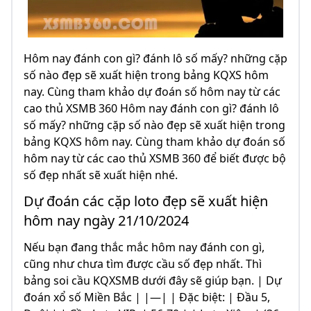
Soi cầu WAP - Dự Đoán xổ số 3 miền - Dự đoán XS 24H
Xsmb Stories - Wattpad
Tiền thưởng chào mừng sòng bạc trực tuyến không có tiền
Chơi Game Bài Tiến Lên Miền Nam Miễn Phí
Dự đoán XSMB - Soi Cầu xổ số Miền Bắc hôm nay - DD XSM
WPT Global có ứng dụng di động không?
Cách chơi WPT Global trên máy tính của bạn 2024
Dự Đoán XSMB - Soi Cầu Xổ Số Miền Bắc Hôm Nay Ngày Mai
Hôm nay đánh con gì? đánh lô số mấy? những cặp
Bạn có biết trò chơi poker trực tuyến WPTGO
Ứng dụng sòng bạc trực tuyến hàng đầu năm 2025
số nào đẹp sẽ xuất hiện trong bảng KQXS hôm
Dự đoán xổ số miền Bắc hôm nay - Soi cầu MB chính xác nh
Dự đoán XSMB - Soi cầu MB - Dự đoán Xổ số Miền Bắc
nay. Cùng tham khảo dự đoán số hôm nay từ các
KQXSMB - XSMB - SXMB - Xổ số miền Bắc hôm nay - XSTD -
Quay xổ số miền Bắc ở đâu?
cao thủ XSMB 360 Hôm nay đánh con gì? đánh lô
Ngôi sao đang lên của Brazil gây sốc cho tất cả mọi người
Dự Đoán Xổ Số Miền Bắc Diễn Đàn Xổ Số Thần Tài
số mấy? những cặp số nào đẹp sẽ xuất hiện trong
bảng KQXS hôm nay. Cùng tham khảo dự đoán số
hôm nay từ các cao thủ XSMB 360 để biết được bộ
số đẹp nhất sẽ xuất hiện nhé.
Dự đoán các cặp loto đẹp sẽ xuất hiện
hôm nay ngày 21/10/2024
Nếu bạn đang thắc mắc hôm nay đánh con gì,
cũng như chưa tìm được cầu số đẹp nhất. Thì
bảng soi cầu KQXSMB dưới đây sẽ giúp bạn. | Dự
đoán xổ số Miền Bắc | |—| | Đặc biệt: | Đầu 5,