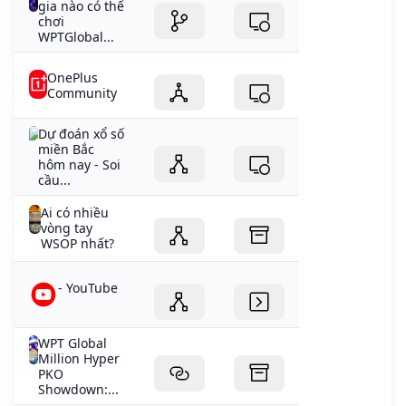
gia nào có thể
chơi
WPTGlobal...
OnePlus
Community
Dự đoán xổ số
miền Bắc
hôm nay - Soi
cầu...
Ai có nhiều
vòng tay
WSOP nhất?
- YouTube
WPT Global
Million Hyper
PKO
Showdown:...