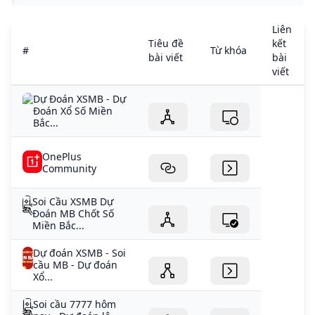
đoán xsmb hàng ngày. Với đội ngũ chuyên gia chốt số
xì dách online
uy tín và các phần mềm soi cầu hiệu quả các bạn sẽ lấy
Liên
được những cầu số đẹp xác suất trúng cao nhất. Tham
Cách giành chiến thắng tại trực tuyến Blackjack: Chiến 
Tiêu đề
kết
#
Từ khóa
gia cá cược dự đoán kết quả người chơi có thể dự đoán
bài viết
bài
Quy tắc mới cho Thiên đường WSOP: Thiết bị điện tử và H
xổ số miền Bắc lô xiên hoặc chơi đoán bạch thủ lô bạch
viết
- YouTube
thủ giải đặc biệt. ➡️➡️ WEBSITE:
Nhà tài trợ Tiêu đề WPT Global Now cho Triton Poker Sup
Dự Đoán XSMB - Dự
https://ketquaveso.mobi/du-doan-ket-qua-xo-so-mien-
Giải vô địch thế giới WPT 2024 khai mạc tại Wynn Las Vega
Đoán Xổ Số Miền
bac-c224.html ⬅️⬅️
Bắc...
Soi Cầu XSMB Dự Đoán MB Chốt Số Miền Bắc Chính Xác V
XSMB 17/9/2021 xổ số miền Bắc hôm nay thứ 6 17/9/202
OnePlus
Những quốc gia nào có thể chơi WPTGlobal vào năm 202
Community
Thống kê xổ số giải đặc biệt theo tuần kết quả xsmb
WPT Global Million Hyper PKO Showdown: Chi tiết & Hướ
Soi Cầu XSMB Dự
cách chơi xì dách
Đoán MB Chốt Số
Miền Bắc...
Doug Polk phải đối mặt với phản ứng dữ dội khi chơi tron
WPT Global tổ chức sự kiện ở những quốc gia và khu vực
Dự đoán XSMB - Soi
Soi Cầu XSMB Forumketqua.net - Diễn đàn xổ số lớn nhất
cầu MB - Dự đoán
Xổ...
Dự đoán xổ số miền Bắc chính xác hôm nay Soi cầu XSM
Kèo Bóng Đá Châu Âu: Hướng Dẫn Chi Tiết và Cách Đọc 
Soi cầu 7777 hôm
Timothy Chung: Từ tiệc sinh nhật đến nhà vô địch WPT P