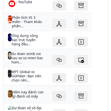
- YouTube
Phân tích XS 3
miền - Tham khảo
phân...
Ứng dụng sòng
bạc trực tuyến
hàng đầu...
du doan xsmb soi
cau xo so mien bac
hom...
WPT Global vs
GGPoker: Bạn nên
chọn nền...
Hôm nay đánh con
gì đánh số mấy
Dự đoán xổ số đại