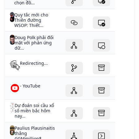
chọn đồ...
Quy tắc mới cho
Thiên đường
WSOP: Thiết...
Doug Polk phải đối
mặt với phản ứng
dữ...
Redirecting...
- YouTube
Dự đoán soi cầu xổ
số miền bắc hôm
nay...
Paulius Plausinaitis
thắng
GGMmillion$...