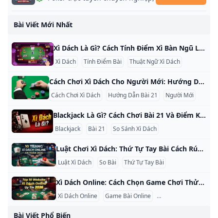
Soi cầu Pascal MB – Thống kê soi cầu Pascale miền Bắc 
Soi Cầu XSMB 03-09-2024 Dự Đoán Kết Quả Xổ Số Miền B
Dự đoán XSMB - Soi cầu MB dự đoán xổ số Miền Bắc hôm
cách chơi xì dách
- YouTube
blackjack
XSMB mấy giờ quay?
Bài Viết Mới Nhất
Soi Cầu XSMB Dự Đoán MB Chốt Số Miền Bắc Chính Xác V
Phân tích XSMB - Phân tích xổ số miền Bắc - Phân tích MB
Thứ 7 Miền Bắc: Dự đoán con số và mẹo chơi an toàn
Đánh Đề Giải 7 Miền Bắc Được Bao Nhiêu Tiền? Số Tiền 
- YouTube
xì dách online
XSMB mấy giờ quay?
Xì Dách Là Gì? Cách Tính Điểm Xì Bàn Ngũ Linh Và Quắc Xì Dách Là Gì? Cách Tính Điểm, Xì Bàn, Ngũ Linh Và Quắc Xì dách là trò chơi bài sử dụng bộ bài Tây 52 lá, trong đó người chơi cố gắng tạo một tay bài có tổng điểm cao nhưng không vượt quá giới hạn 21. Trò chơi có nhiều điểm tương đồng với blackjack, nhưng cách gọi, thứ tự tay bài và một số quy tắc tại Việt Nam có thể khác.
blackjack
Bitstarz không cần tiền thưởng lên tới 5 BTC và 200 vòng
Lễ hội mùa xuân toàn cầu WPT: 7.000.000 đô la giải thư
Soi cầu MB - Soi cầu miền Bắc 24h chuẩn nhất - Soi cầu 
Xì Dách
Tính Điểm Bài
Thuật Ngữ Xì Dách
Soi Cầu XSMB 03-09-2024 Dự Đoán Kết Quả Xổ Số Miền B
Soi cầu MB VIP 22/9 - Dự Đoán XSMB xổ số miền bắc hôm
- YouTube
Cách tải xuống đăng ký và Master WPT Global: 2025 Guid
Quy tắc mới cho Thiên đường WSOP: Thiết bị điện tử và H
Dự đoán XSMB - Soi cầu MB - Dự đoán Xổ số Miền Bắc
Condividi la tua passione per la lettura - Anobii
Cách Chơi Xì Dách Cho Người Mới: Hướng Dẫn Từ Chia Bài Đến So Điểm Cách Chơi Xì Dách Cho Người Mới: Hướng Dẫn Từ Chia Bài Đến So Điểm Cách chơi xì dách cơ bản không khó: mỗi người nhận hai lá, tính tổng điểm rồi quyết định rút thêm hoặc dừng. Tuy nhiên, người mới cần đặc biệt chú ý đến cách tính lá A và các tay đặc biệt như xì bàn, xì dách, ngũ linh. Bước 1: Chuẩn bị bộ bài và xác định người làm cái Xì dách thường sử dụng bộ bài Tây 52 lá, không dùng Joker.
Giải Đặc Biệt XSMB Bao Nhiêu Tiền? 500 Triệu Đồng
Tiêu đề EPT củng cố danh tiếng của Stephen Song như 
Dự đoán XSMB - Soi cầu MB dự đoán xổ số Miền Bắc hôm
XSMB Hằng Ngày Quay Thưởng: Lịch Đài Và Giờ Lượt Qu
Dự đoán XSMB - Dự đoán xổ số miền Bắc - Soi cau MB h
Cách Chơi Xì Dách
Hướng Dẫn Bài 21
Người Mới
Lễ hội mùa xuân toàn cầu WPT: 7.000.000 đô la giải thư
Dự đoán MB - Thống kê xổ số miền Bắc XSMB hôm nay m
Timothy Chung: Từ tiệc sinh nhật đến nhà vô địch WPT P
Sự ra đời của sòng bạc trực tuyến đã tác động đến trò ch
Dự đoán XSMB - Soi cầu MB - Dự đoán xổ số miền Bắc thầ
Đánh giá về Everygame Poker: Hướng dẫn chơi Poker trự
Soi Cầu KQXS 3 Miền Chính Xác Nhất - Dự Đoán Kết Quả
Blackjack Là Gì? Cách Chơi Bài 21 Và Điểm Khác Với Xì Dách Blackjack Là Gì? Cách Chơi Bài 21 Và Điểm Khác Với Xì Dách Blackjack là trò chơi bài trong đó người chơi cố gắng đạt tổng điểm gần 21 hơn nhà cái mà không vượt quá 21. Trò chơi sử dụng các thuật ngữ như Hit, Stand, Double Down và Split, đồng thời có bộ quy tắc chuẩn hóa hơn so với nhiều biến thể xì dách dân gian. Mục tiêu của blackjack Người chơi không cần có đúng 21 điểm để thắng.
KQXSMB - XSMB - SXMB - Xổ số miền Bắc hôm nay - XSTD
Thống kê XSMB - Phân tích xổ số miền bắc hôm nay
Dự đoán XSMB - Dự đoán xổ số miền Bắc hôm nay chuẩn
Soi cầu Pascal MB – Thống kê soi cầu Pascale miền Bắc 
Kết quả xổ số miền bắc hôm nay Thống kê Soi cầu Miễn p
Blackjack
Bài 21
So Sánh Xì Dách
Các giải đấu hàng ngày từ WPT Global
Dự đoán MB 247 - Dự đoán xổ số miền Bắc hôm nay BAN
Soi cầu XSMB 04/09/2024 - Dự đoán XSMB Thứ 4 miễn ph
WPT Global ¥ 110 CN ¥ triệu Chủ nhật Hyper PKO Show
luật chơi xì dách
11 ứng dụng và trò chơi poker hay nhất dành cho Androi
Luật Chơi Xì Dách: Thứ Tự Tay Bài Cách Rút Và So Bài Luật Chơi Xì Dách: Thứ Tự Tay Bài, Cách Rút Và So Bài Luật chơi xì dách có thể thay đổi giữa từng khu vực hoặc nhóm người chơi. Vì vậy, một bộ luật rõ ràng cần xác định cách tính lá A, thứ tự các tay đặc biệt, ngưỡng dừng và quyền của người làm cái. Số lượng người và bộ bài Xì dách sử dụng bộ bài Tây 52 lá.
Dự Đoán XSMB - Dự Đoán Xổ Số Miền Bắc hôm nay - Soi 
Dự Đoán XSMB - Soi Cầu Xổ Số Miền Bắc Hôm Nay Ngày M
Phân tích MB - Phân tích xổ số miền Bắc 24H hôm nay -
Luật Xì Dách
So Bài
Thứ Tự Tay Bài
Sự ra đời của sòng bạc trực tuyến đã tác động đến trò ch
Hướng Dẫn Chi Tiết Về Fun88 Đăng Nhập
luật chơi xì dách
Xì Dách Online: Cách Chọn Game Chơi Thử Và Bảo Vệ Tài Khoản Xì Dách Online: Cách Chọn Game, Chơi Thử Và Bảo Vệ Tài Khoản Xì dách online có thể xuất hiện dưới dạng trò chơi mô phỏng, ứng dụng ngoại tuyến, bàn nhiều người hoặc phiên bản blackjack trực tuyến. Trước khi tải hay đăng ký, người dùng cần xác định rõ mô hình trò chơi và giá trị của điểm hoặc xu được sử dụng. Các loại xì dách online thường gặp Game ngoại tuyến Người chơi đối đầu với máy và không cần kết nối Internet sau khi cài đặt.
Kết quả xổ số miền Bắc Trung Nam hôm nay kq xsmb xs
Dự đoán XSMB hôm nay miễn phí và độ chính xác cao - 1
Dự đoán XSMB - Soi Cầu xổ số Miền Bắc hôm nay - DD X
XSMB mấy giờ quay?
Xì Dách Online
Game Bài Online
Bảo Mật Ứng Dụng
Top 5 Nhà Cái Uy Tín Nhất Việt Nam 2024
- YouTube
luật chơi xì dách
luật chơi xì dách
blackjack
Bài Viết Phổ Biến