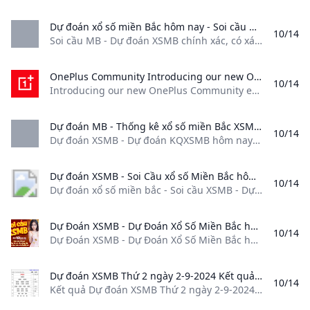
Dự đoán xổ số miền Bắc hôm nay - Soi cầu MB chính xác nhất Soi cầu MB - Dự đoán XSMB chính xác có xác suất trúng lớn từ các chuyên gia. Tham khảo dự đoán xổ số miền Bắc miễn phí từ Xosoketqua ngay!
10/14
Soi cầu MB - Dự đoán XSMB chính xác, có xác suất trúng lớn từ các chuyên gia. Tham khảo dự đoán xổ số miền Bắc miễn phí từ Xosoketqua ngay! Dự đoán XSMB 21-10-2024, dự đoán KQXS Miền Bắc, soi cầu XSMB thứ 2 ngày 21-10-2024 của xổ số thủ đô Hà Nội có tỷ lệ trúng cao nhất và được chốt số chuẩn nhất từ Xosoketqua trang xổ số Top #1 Việt Nam
OnePlus Community Introducing our new OnePlus Community experience with a completely revamped structure built from the ground-up.
10/14
Introducing our new OnePlus Community experience, with a completely revamped structure, built from the ground-up.
Dự đoán MB - Thống kê xổ số miền Bắc XSMB hôm nay miễn phí Dự đoán XSMB - Dự đoán KQXSMB hôm nay miễn phí. Thống kê xổ số miền Bắc của các chuyên gia siêu chuẩn siêu chính xác nhất hôm nay
10/14
Dự đoán XSMB - Dự đoán KQXSMB hôm nay miễn phí. Thống kê xổ số miền Bắc của các chuyên gia siêu chuẩn siêu chính xác nhất hôm nay Dự đoán XSMB ngày 21/10/2024 - Nhận định thống kê đài xổ số miền Bắc thứ 2 tối nay do https://sxmb.vn chốt số từ phân tích KQ SXMB trong nhiều lần mở thưởng siêu chuẩn, miễn phí. Dự đoán XSMB ngày 20/10/2024 - Nhận định thống kê đài xổ số miền Bắc chủ nhật tối nay do https://sxmb.
Dự đoán XSMB - Soi Cầu xổ số Miền Bắc hôm nay - DD XSMB Dự đoán xổ số miền bắc - Soi cầu XSMB - Dự đoán kết quả xổ số miền bắc hôm nay. Thống kê KQ XSMB 30 ngày gần nhất.
10/14
Dự đoán xổ số miền bắc - Soi cầu XSMB - Dự đoán kết quả xổ số miền bắc hôm nay. Thống kê KQ XSMB 30 ngày gần nhất. Dự đoán xổ số Miền Bắc ngày 21/10/2024, dự đoán kết quả các đài Miền Bắc hôm nay, soi cầu Miền Bắc ngày 21-10-2024, chốt số lô giải tám, đặc biệt đầu đuôi, bao lô 2 số chính xác nhất. Dự đoán xổ số Miền Bắc ngày 20/10/2024, dự đoán kết quả các đài Miền Bắc hôm nay, soi cầu Miền Bắc ngày 20-10-2024, chốt số lô giải tám, đặc biệt đầu đuôi, bao lô 2 số chính xác nhất.
Dự Đoán XSMB - Dự Đoán Xổ Số Miền Bắc hôm nay - Soi Cầu MB chuẩn nhất Dự Đoán XSMB - Dự Đoán Xổ Số Miền Bắc hôm nay siêu chuẩn - Dự Đoán MB chính xác 100%. Tham khảo DD XSMB - Soi Cầu MB ngày mai chính xác miễn phí
10/14
Dự Đoán XSMB - Dự Đoán Xổ Số Miền Bắc hôm nay siêu chuẩn - Dự Đoán MB chính xác 100%. Tham khảo DD XSMB - Soi Cầu MB ngày mai chính xác, miễn phí
Dự đoán XSMB Thứ 2 ngày 2-9-2024 Kết quả Dự đoán XSMB Thứ 2 ngày 2-9-2024 dựa trên các thuật toán thống kê Lô xiên cầu pascale cầu bạch thủ...
10/14
Kết quả Dự đoán XSMB Thứ 2 ngày 2-9-2024 dựa trên các thuật toán thống kê Lô xiên, cầu pascale, cầu bạch thủ… Trang chủ> Dự đoán> Dự đoán XSMB Phân tích thống kê (không phải dự đoán kết quả XSMB) Thứ 2 ngày 2-9-2024 hôm nay. Tham khảo kết quả xổ số Miền Bắc trực tiếp hôm nay tại:Kết quả XSMB Các cặp số XSMB được đưa ra là các cặp số được thống kê từ các KQXSMB ngày trước và chỉ mang tính chất thống kê tham khảo.