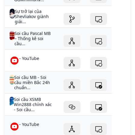
Sự trở lại của
Shevliakov giành
giải...
Soi cầu Pascal MB
– Thống kê soi
cầu...
- YouTube
Soi cầu MB - Soi
cầu miền Bắc 24h
chuẩn...
Soi cầu XSMB
Win2888 chính xác
- Soi cầu...
- YouTube