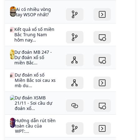
Ai có nhiều vòng
tay WSOP nhất?
Kết quả xổ số miền
Bắc Trung Nam
hôm nay...
Dự đoán MB 247 -
Dự đoán xổ số
miền Bắc...
Dự đoán xổ số
Miền Bắc soi cau xs
mb du...
Dự đoán XSMB
21/11 - Soi cầu dự
đoán xổ...
Hướng dẫn rút tiền
toàn cầu của
WPT:...