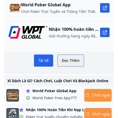
Dự Đoán Xổ Số Miền Bắc Diễn Đàn Xổ Số Thần Tài
Dự đoán xổ số Miền Bắc soi cau xs mb du doan xsmb ho
World Poker Global App
Dự đoán soi cầu xổ số miền bắc hôm nay 18/10 Bac ni
Bạn có biết trò chơi poker trực tuyến WPTGO
- YouTube
Soi cầu dự đoán xổ số 3 miền hôm nay - Dự đoán XS ch
Soi Cầu XSMB Dự Đoán MB Chốt Số Miền Bắc Chính Xác V
Dự Đoán XSMB - Dự Đoán Xổ Số Miền Bắc hôm nay - S
Hôm nay đánh con gì đánh số mấy
Dự Đoán XSMB - Dự Đoán Xổ Số Miền Bắc hôm nay - S
Chơi Poker Trực Tuyến và Thắng Tiền Thật.
Soi Cầu XSMB - Soi Cầu MB - Dự Đoán Xổ Số Miền Bắc
Tiêu đề EPT củng cố danh tiếng của Stephen Song như 
Cách Tham Gia Xổ Số Miền Bắc An Toàn và Có Trách N
Không có tiền gửi miễn phí tại WPT Global - chơi mà kh
WPT Global Cow Boy: Quan điểm của người chơi
- YouTube
Nhắn tin lấy kết quả xổ số miền Bắc nhanh và dễ dàng
Xổ Số Miền Bắc Thứ Tư Đài Gì? Đài Bắc Ninh Quay Thư
WPT Global vs GGPoker: Bạn nên chọn nền tảng poker
Redirecting...
Nhận 100% hoàn tiền khi nạp lần đầu
blackjack
Chơi Tiến Lên Miền Nam Offline: Hướng Dẫn Tải Game và
Mẹo mới toàn cầu của WPT: Xem trước cá cược tuần 6
Dự đoán XSMB Thứ 2 ngày 2-9-2024
Dự đoán xổ số Miền Bắc - Soi cầu MB chốt số hôm nay 
Soi Cầu XSMB - Dự đoán xổ số miền Bắc - Soi Cau MB
Soi cầu XSMB 4/9/2024 – Dự đoán xổ số Miền Bắc 4-9-202
Giải thưởng hàng ngày đảm bảo 10,000 USD
Soi cầu XSMB 30/7/2021-Dự đoán Xổ Số Miền Bắc thứ 
- YouTube
Sử dụng đô la hộ chiếu toàn cầu WPT để vào các sự kiệ
Kết quả xổ số miền Bắc Trung Nam hôm nay kq xsmb 
soi cau xsmb chinh xac hom nay Cầu Sói Xó
Xổ Số 888 - Kết quả xổ số miền bắc - xổ số miền nam - 
Đủ điều kiện tham quan Red Dragon Poker Tour Jeju 2
WPT Australia Returns: Thời điểm quan trọng của poker
Dự đoán XSMB - Soi cầu MB - Dự đoán Xổ số Miền Bắc
Xì Dách Online: Cách Chọn Game Chơi Thử Và Bảo Vệ Tài
Soi Cầu XSMB 03-09-2024 Dự Đoán Kết Quả Xổ Số Miền
- YouTube
Sòng bạc tiền thưởng hàng đầu không có tiền gửi vào 
Martin Tsvetanov giành chiến thắng trong sự kiện chín
Xì Dách Là Gì? Cách Chơi,
xì dách
luật chơi xì dách
Tin tức xổ số miền Bắc và soi cầu chuẩn hôm nay
Thống kê xổ số giải đặc biệt theo tuần kết quả xsmb
Dự Đoán XSMB - Dự Đoán Xổ Số Miền Bắc hôm nay - S
Tải Về
Đọc Thêm
Dự đoán Soi cầu Xổ số Miền Bắc 10/7/2024 (Thứ 4 - 10/
Kết quả XSMB ngày 12/8/2021 - Dự đoán soi cầu trực tiếp
Soi cầu dự đoán xổ số 3 miền hôm nay - Dự đoán XS chín
- YouTube
Chơi bài xì phé trực tuyến trên Android: Hướng dẫn n
Dự Đoán XSMB - Dự Đoán Xổ Số Miền Bắc hôm nay - S
Luật Chơi Và Blackjack
Phil Ivey tổ chức trò chơi gặp gỡ lễ hội tại Wynn Las V
Tiền thưởng chào mừng sòng bạc trực tuyến không có ti
Profil » DergiPark
Nguồn gốc của cái tên Roulette là gì?
Online
Quảng cáo mới nhất của WPT Global: vé cho một số tiền 
Xem Trực Tiếp XSMB Hôm Nay Trên Kênh Nào? Cập Nhật 
xì dách online
Dự đoán xổ số Miền Bắc Soi cầu XSMB hôm nay miễn p
XSMB 9/3 - Kết quả xổ số miền Bắc hôm nay 9/3/2021 - S
Dự đoán XSMB - Soi cầu MB - Dự đoán Xổ số Miền Bắc
Xì Dách Là Gì? Cách Chơi, Luật Chơi Và Blackjack Online
WPT Global tổ chức sự kiện ở những quốc gia và khu vực
Soi Cau Ngu Hanh XSMB - YouTube
Dự đoán XSMB - Soi Cầu xổ số Miền Bắc hôm nay - DD X
- YouTube
World Poker Global App
Tổng giải thưởng của WPT Prime Đài Loan là bao nhiêu
Soi cầu XSMB 04/09/2024 - Dự đoán XSMB Thứ 4 miễn 
Redirecting...
Blackjack Là Gì? Cách Chơi Bài 21 Và Điểm Khác Với Xì Dá
Chơi ngay
Lịch trình giải đấu toàn cầu WPT 2025
World Poker Free App777
Roulette đóng vai trò gì trong văn hóa đại chúng chẳng
Giới Thiệu Casino Online Vip79
Dự đoán xổ số đại phát - Soi cầu xổ số đại phát miền Bắ
Cầu bạch thủ Miền Bắc- Cau bach thu XSMB
Soi Cầu KQXS 3 Miền Chính Xác Nhất - Dự Đoán Kết Quả
Nhận 100% Hoàn Tiền Khi Nạp Lần Đầu
Quay xổ số miền Bắc ở đâu?
Soi cầu WAP - Dự Đoán xổ số 3 miền - Dự đoán XS 24H
Soi cầu XSMB 4/9/2024 – Dự đoán xổ số Miền Bắc 4-9-202
Chơi ngay
Soi Cầu XSMB Forumketqua.net - Diễn đàn xổ số lớn nhất
Poker trực tuyến chuyên nghiệp, giành giải thưởng