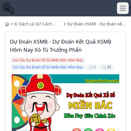
Ope
Xì Dách Là Gì? Cách
Dự đoán XSMB - Dự đoán kết
Home
Chơi, Luật Chơi Và
quả XSMB hôm nay Xó Tù
xì dách online
blackjack
Blackjack Online
trưởng Phấn
Dự Đoán XSMB - Dự Đoán Kết Quả XSMB
Ngôi sao đang lên của Brazil gây sốc cho tất cả mọi người
Dự đoán xổ số miền Bắc hôm nay - Soi cầu MB chính xác nh
Profil » DergiPark
Soi Cầu KQXS 3 Miền Chính Xác Nhất - Dự Đoán Kết Quả X
Hôm Nay Xó Tù Trưởng Phấn
Cách bắt đầu chơi bài xì phé trực tuyến vào năm 2025: Hư
Sự trở lại của Shevliakov giành giải thưởng hàng triệu eu
Soi Cầu Dự Đoán Xổ Số Miền Bắc Hôm Nay
Cuộc đua gay cấn dành cho Cầu thủ xuất sắc nhất WPT mùa
Phân tích XS 3 miền - Tham khảo phân tích kết quả xổ số 3
Soi Cầu Dự Đoán Xổ Số Miền Bắc Hôm Nay
🕒 1
🗒️ 37
Vincent Meli tăng lên 100.000 với K♣️ J♣️ Francois Tosques Call
Cách đủ điều kiện tham gia các sự kiện trực tuyến của WP
du doan xsmb soi cau xo so mien bac hom nay mien phi d
Dự đoán XSMB - Soi Cầu xổ số Miền Bắc hôm nay - DD XSM
Cuộc thi Discord nóng lên: Hãy tham gia hành động!
Soi cầu XSMB 4/9/2024 – Dự đoán xổ số Miền Bắc 4-9-2024
Trực Tiếp Xổ Số Miền Bắc Kênh Nào?
Texas Holdem Flop có nghĩa là gì?
Dự Đoán XSMB - Soi Cầu Xổ Số Miền Bắc Hôm Nay Ngày Mai
Martin Tsvetanov giành chiến thắng trong sự kiện chính Eu
Giải đặc biệt XSMB bao nhiêu tiền?
Xì Dách Online: Cách Chọn Game Chơi Thử Và Bảo Vệ Tài K
luật chơi xì dách
blackjack
Quảng cáo mới nhất của WPT Global: vé cho một số tiền ch
WSOP USA Top 8 Câu hỏi thường gặp
Soi cau XSMB- soi cau Miền Bắc
Soi cầu WAP - Dự Đoán xổ số 3 miền - Dự đoán XS 24H