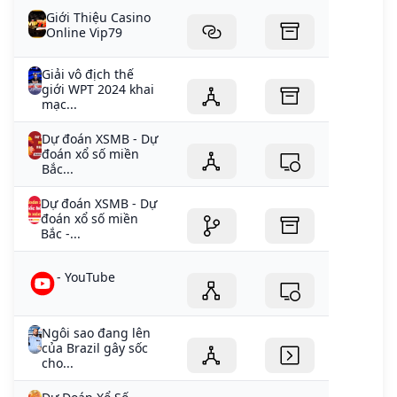
Giới Thiệu Casino
Online Vip79
Giải vô địch thế
giới WPT 2024 khai
mạc...
Dự đoán XSMB - Dự
đoán xổ số miền
Bắc...
Dự đoán XSMB - Dự
đoán xổ số miền
Bắc -...
- YouTube
Ngôi sao đang lên
của Brazil gây sốc
cho...