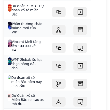
Dự đoán XSMB - Dự
đoán xổ số miền
Bắc...
Phần thưởng chào
mừng mới của
WPT...
Vincent Meli tăng
lên 100.000 với
K♣️...
WPT Global: Sự lựa
chọn hàng đầu
cho...
Dự đoán xổ số
miền Bắc hôm nay
- Soi cầu...
Dự đoán xổ số
Miền Bắc soi cau xs
mb du...