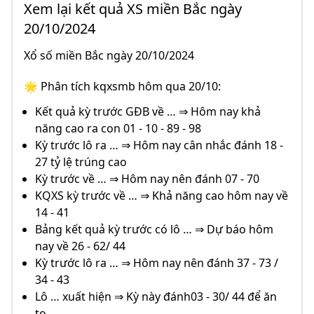
Xem lại kết quả XS miền Bắc ngày
20/10/2024
Xổ số miền Bắc ngày 20/10/2024
🌟 Phân tích kqxsmb hôm qua 20/10:
Kết quả kỳ trước GĐB về … ⇒ Hôm nay khả
năng cao ra con 01 - 10 - 89 - 98
Kỳ trước lô ra … ⇒ Hôm nay cân nhắc đánh 18 -
27 tỷ lệ trúng cao
Kỳ trước về … ⇒ Hôm nay nên đánh 07 - 70
KQXS kỳ trước về … ⇒ Khả năng cao hôm nay về
14 - 41
Bảng kết quả kỳ trước có lô … ⇒ Dự báo hôm
nay về 26 - 62/ 44
Kỳ trước lô ra … ⇒ Hôm nay nên đánh 37 - 73 /
34 - 43
Lô … xuất hiện ⇒ Kỳ này đánh03 - 30/ 44 để ăn
to