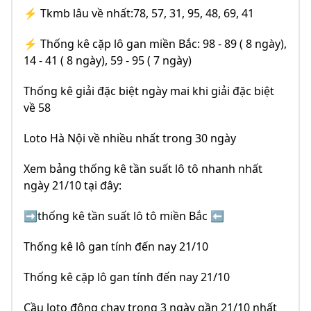
⚡ Tkmb lâu về nhất:78, 57, 31, 95, 48, 69, 41
⚡ Thống kê cặp lô gan miền Bắc: 98 - 89 ( 8 ngày),
14 - 41 ( 8 ngày), 59 - 95 ( 7 ngày)
Thống kê giải đặc biệt ngày mai khi giải đặc biệt
về 58
Loto Hà Nội về nhiều nhất trong 30 ngày
Xem bảng thống kê tần suất lô tô nhanh nhất
ngày 21/10 tại đây:
➡️thống kê tần suất lô tô miền Bắc ⬅️
Thống kê lô gan tính đến nay 21/10
Thống kê cặp lô gan tính đến nay 21/10
Cầu loto động chạy trong 3 ngày gần 21/10 nhất