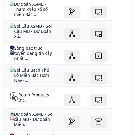
Dự đoán XSMB -
Tham khảo xổ số
miền Bắc...
Soi Cầu XSMB - Soi
Cầu MB - Dự Đoán
Xổ...
Sòng bạc trực
tuyến đáng tin cậy
nhất:...
Soi Cầu Bạch Thủ
Lô Miền Bắc Hôm
Nay -...
Roton Products
Inc.
Dự đoán XSMB - Soi
cầu MB - Dự đoán
Miền...