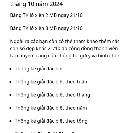
tháng 10 năm 2024
Bảng TK lô xiên 2 MB ngày 21/10
Bảng TK lô xiên 3 MB ngày 21/10
Ngoài ra các bạn còn có thể tham khảo thêm các
con số đẹp khác 21/10 do cộng đồng thành viên
tại chuyên trang của chúng tôi gợi ý và bình chọn.
Thống kê giải đặc biệt
Thống kê giải đặc biệt theo tuần
Thống kê giải đặc biệt theo tháng
Thống kê giải đặc biệt theo năm
Thống kê giải đặc biệt theo tổng