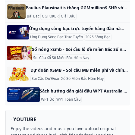
Dự đoán xổ số Miền Bắc soi cau xs mb du doan xsmb ho
WPT Global có ứng dụng di động không?
Xin Số Đề Hôm Nay - Soi Cầu Bạch Thủ Đề 3 Miền Bắc Tr
blackjack
Paulius Plausinaitis thắng GGMmillion$ SHR với số tiền 315.054 USD Tuần này, Paulius Plausinaitis của Lithuania đã giành chiến thắng trong Giải vô địch lăn siêu cao GGmillion$, nhận được giải thưởng đáng kể trị giá 315.054 USD. Chiến thắng này đánh dấu một thành tích đáng kể của Plausinaitis vì đây là lần đầu tiên anh góp mặt ở trận chung kết tại giải đấu danh giá này. Sự kiện này đã thu hút một sân thi đấu gồm 155 người tham gia với số tiền mua vào là 10.
Lịch trình giải đấu toàn cầu WPT 2025
Phân tích XSMB: Dự đoán giải đặc biệt ngày mai chính xá
Dự đoán XSMB - Dự đoán xổ số miền Bắc hôm nay chuẩn
Dự đoán XSMB - Tham khảo xổ số miền Bắc chính xác nh
Bài Bạc
GGPOKER
Giải Đấu
- YouTube
Lô đẹp hôm nay - Cao thủ chốt số top #1 hôm nay đánh c
- YouTube
Thống kê xổ số giải đặc biệt theo tuần kết quả xsmb
Quay xổ số miền Bắc ở đâu?
Sòng bạc trực tuyến đáng tin cậy nhất: WPT Global
Một người phụ nữ hướng dẫn lựa chọn đồ chơi tình dục
xì dách
Quay xổ số miền Bắc ở đâu?
Ứng dụng sòng bạc trực tuyến hàng đầu năm 2025 Vào năm 2025, kỷ nguyên của các sòng bạc trực tuyến đã thực sự phát triển rất nhiều, vì sự đa dạng của các sòng bạc trực tuyến là rất ấn tượng. Lưu ý: Bài viết sau đây giới thiệu năm trong số các ứng dụng sòng bạc trực tuyến tốt nhất đã nổi bật trong năm nay hoạt động trên nhiều thiết bị có trò chơi tuyệt vời, tiền thưởng hào phóng và giao diện dễ sử dụng.
Xổ số miền Bắc 1 ăn bao nhiêu?
KQXSMB - XSMB - SXMB - Xổ số miền Bắc hôm nay - XSTD
- YouTube
Một số vụ bê bối và tranh cãi nổi tiếng về roulette trong s
Dự đoán MB - Thống kê xổ số miền Bắc XSMB hôm nay m
Ứng Dụng Sòng Bạc Trực Tuyến
2025 Sòng Bạc
WPT Toàn Cầ
Soi Cau Ngu Hanh XSMB - YouTube
- YouTube
Tiêu đề EPT củng cố danh tiếng của Stephen Song như 
Đánh Đề Giải 7 Miền Bắc Được Bao Nhiêu Tiền? Số Tiền 
Soi cầu XSMB Win2888 chính xác - Soi cầu MB - Dự đoán 
- YouTube
blackjack
Tôi có thể chơi GGPoker ở Mỹ không?
Lô Đẹp Hôm Nay: Dữ Liệu & Cách Dự Đoán An Toàn
Số nóng xsmb - Soi cầu lô đề miền Bắc Số nóng xsmb và xsmn là những con số được nhiều người quan tâm và chơi trong ngày. Mời anh em cùng tham khảo và nhận định về số nóng XSMB hôm nay 21/10/2024. Cặp số nóng XSMB song thủ lô được quan tâm (62-42)(79-29)(73-52)(12-97) Số nóng XSMB bạch thủ lô được quan tâm 68 - 25 - 41 - 73 Số nóng XSMB bạch thủ lô lâu không về 37 - 23 - 19 - 60
Soi cầu XSMB 4/9/2024 – Dự đoán xổ số Miền Bắc 4-9-202
Soi cầu MB VIP 22/9 - Dự Đoán XSMB xổ số miền bắc hôm
Kết quả XSMB ngày 5/10/2021 - Dự đoán soi cầu trực tiếp
Soi cau XSMB- soi cau Miền Bắc
Soi Cầu Xổ Số Miền Bắc Hôm Nay
Bạn có thể chơi WPT Global ở đâu? Các quốc gia được hỗ 
Rake Chase là gì?
Rake Chase là gì?
luật chơi xì dách
Soi cầu XSMB - Dự đoán MB - Soi cầu xổ số miền Bắc chín
Tổng giải thưởng của WPT Prime Đài Loan là bao nhiêu
Cách tải xuống WPTGO và bắt đầu
Dự đoán XSMB – Soi cầu MB miễn phí và chính xác nhất Dự đoán xsmb – Soi cầu xsmb – Tham khảo kết quả dự đoán soi cầu xổ số miền Bắc trúng thưởng hôm nay miễn phí 100% và chính xác nhất tại xsmb99. Dự đoán XSMB – Soi cầu MB – Dự đoán soi cầu kết quả xổ số miền Bắc thần tài hôm nay với những cặp số may mắn đến từ hệ thống phân tích hiện đại tại xsmb99.
Soi cau XSMB- soi cau Miền Bắc
Nguồn gốc của cái tên Roulette là gì?
Những quốc gia nào có thể chơi WPTGlobal vào năm 202
Kết quả XSMB ngày 12/8/2021 - Dự đoán soi cầu trực tiếp
Soi Cầu Dự Đoán Xổ Số Miền Bắc Hôm Nay
Profil » DergiPark
Blackjack Là Gì? Cách Chơi Bài 21 Và Điểm Khác Với Xì Dá
Xổ số miền Bắc 1 ăn bao nhiêu?
blackjack
blackjack
Soi Cầu XSMB - Dự đoán xổ số miền Bắc - Soi Cau MB Hô
Kèo Bóng Đá Châu Âu: Hướng Dẫn Chi Tiết và Cách Đọc 
Redirecting...
Sách hướng dẫn giải đấu WPT Australia 2024 Cuốn sách này cung cấp thông tin chi tiết về Giải đấu WPT Australia 2024, bao gồm lịch thi đấu, phí tham gia, cơ cấu giải đấu và các quy tắc quan trọng. Giải đấu sẽ được tổ chức tại The Star Casino ở Gold Coast, Úc từ ngày 20 đến ngày 25 tháng 9 năm 2024. Sự kiện chính là Giải đấu vô địch trị giá 8.000 đô la Úc và người tham gia có thể đủ điều kiện thông qua nhiều giải đấu vệ tinh.
- YouTube
Poker toàn cầu có phải là tiền thật không?
Chơi Game Bài Tiến Lên Miền Nam Miễn Phí
Soi cầu xổ số miễn phí dự đoán xổ số Miền Bắc hôm nay X
Cuộc đua gay cấn dành cho Cầu thủ xuất sắc nhất WPT m
Dự đoán MB - Soi cầu xổ số miền Bắc - Soi cầu XSMB Win 
WPT Úc
WPT Toàn Cầu
Trực Tiếp Xổ Số Miền Bắc Kênh Nào?
Các quy tắc và lựa chọn cá cược ban đầu cho roulette là g
Kết quả xổ số miền bắc hôm nay Thống kê Soi cầu Miễn p
blackjack
Sự ra đời của sòng bạc trực tuyến đã tác động đến trò ch
cách chơi xì dách
luật chơi xì dách
Phân tích XSMB: Dự đoán giải đặc biệt ngày mai chính xá
Dự đoán số đề miền Bắc - Soi cầu XSMB hôm nay
Ứng dụng sòng bạc trực tuyến hàng đầu năm 2025
Dự Đoán XSMB - Dự Đoán Xổ Số Miền Bắc hôm nay - Soi 
Dự đoán XSMB - Soi Cầu xổ số Miền Bắc hôm nay - DD X
Hôm nay đánh con gì đánh số mấy
Giải vô địch thế giới WPT 2024 khai mạc tại Wynn Las Vega
Đủ điều kiện tham quan Red Dragon Poker Tour Jeju 2025
Top 5 Nhà Cái Uy Tín Nhất Việt Nam 2024
Điều khoản tiền thưởng toàn cầu của WPT: Tiền mặt được
- YOUTUBE
Dự đoán XSMB - Soi cầu MB - Dự đoán Xổ số Miền Bắc
Cách giành chiến thắng tại trực tuyến Blackjack: Chiến 
Tiền thưởng chào mừng sòng bạc trực tuyến không có ti
Dự đoán xổ số Miền Bắc - Soi cầu MB chốt số hôm nay ch
Dự Đoán XSMB - Dự Đoán Xổ Số Miền Bắc hôm nay - Soi
WPT Global từ Chủ nhật Hyper PKO Showdown: Mua thấp
luật chơi xì dách
Xsmb Stories - Wattpad
- YouTube
Enjoy the videos and music you love upload original
Soi cầu MB : Soi cầu miền Bắc chính xác 100 - Cầu lô XS
du doan xsmb soi cau xo so mien bac hom nay mien phi
- YouTube
Bitstarz không cần tiền thưởng lên tới 5 BTC và 200 vòng
Paulius Plausinaitis thắng GGMmillion$ SHR với số tiền 
Phần thưởng chào mừng mới của WPT Global: lên tới $ 