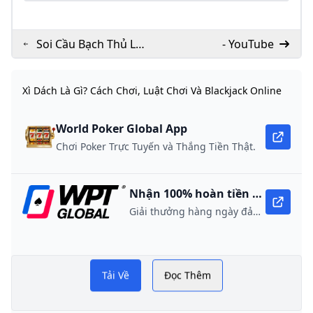
cách chơi xì dách
Soi cầu MB 11/12 – Dự đoán XSMB xổ số miền Bắc Kubet
Đánh giá về Everygame Poker: Hướng dẫn chơi Poker t
Ai có nhiều vòng tay WSOP nhất?
WPT Global từ Chủ nhật Hyper PKO Showdown: Mua th
Soi Cầu Bạch Thủ Lô
- YouTube
Soi Cầu KQXS 3 Miền Chính Xác Nhất - Dự Đoán Kết Q
Soi Cầu XSMB - Soi Cầu MB - Dự Đoán Xổ Số Miền Bắc
Miền Bắc Hôm Nay -
Texas Holdem Flop có nghĩa là gì?
Giới Thiệu Casino Online BK8
Xổ Số 360
xì dách online
Giải vô địch thế giới WPT 2024 khai mạc tại Wynn Las Ve
Xì Dách Là Gì? Cách Chơi, Luật Chơi Và Blackjack Online
WPT Global tổ chức sự kiện ở những quốc gia và khu 
Dự đoán XSMB hôm nay miễn phí và độ chính xác cao - 1
Phân tích XS 3 miền - Tham khảo phân tích kết quả xổ 
Ứng dụng sòng bạc trực tuyến hàng đầu năm 2025
Dự đoán XSMB 5/7/2024 - soi cầu Xổ Số Miền Bắc thứ 6 - 
cách chơi xì dách
WPT Australia Returns: Thời điểm quan trọng của poker
Xổ Số Miền Bắc Thứ Tư Đài Gì? Đài Bắc Ninh Quay Thưởn
World Poker Global App
Hôm nay đánh con gì đánh số mấy
Xổ Số Miền Bắc Trực Tiếp Ở Đâu?
XSMB 9/7 - Xổ số miền Bắc hôm nay thứ 6 9/7/2021 - dự 
Chơi Poker Trực Tuyến và Thắng Tiền Thật.
XSMB mấy giờ quay?
Blackjack Là Gì? Cách Chơi Bài 21 Và Điểm Khác Với Xì 
Giới Thiệu Casino Online Vip79
Soi cầu XSMB 30/7/2021-Dự đoán Xổ Số Miền Bắc thứ 
Nguồn gốc của cái tên Roulette là gì?
Dự đoán MB 247 - Dự đoán xổ số miền Bắc hôm nay BAN
Cách giành chiến thắng tại trực tuyến Blackjack: Chiế
Nhận 100% hoàn tiền khi nạp lần đầu
xì dách
soi cau xsmb chinh xac hom nay Cầu Sói Xó
Roulette đóng vai trò gì trong văn hóa đại chúng chẳ
Dự đoán MB - Soi cầu xổ số miền Bắc - Soi cầu XSMB W
Hướng dẫn sự kiện WPT Paris 2024
Giải thưởng hàng ngày đảm bảo 10,000 USD
Soi cầu MB VIP 8/11 - Dự Đoán XSMB xổ số miền bắc h
XSMB Bao Giờ Quay? Lịch Quay Thưởng Chính Xác 18h
Vui Cùng Dafabet – Khám Phá Thế Giới Cá Cược Đẳng Cấ
Phần thưởng chào mừng mới của WPT Global: lên tới 
Những quốc gia nào có thể chơi WPTGlobal vào năm 2
Soi cầu xổ số miễn phí dự đoán xổ số Miền Bắc hôm nay X
Thống kê XSMB - Phân tích xổ số miền bắc hôm nay
Đánh xổ số miền Bắc ở đâu? Nơi bán vé số uy tín tại Hà
Xì Dách Là Gì? Cách Chơi,
xì dách
xì dách
Cách đủ điều kiện tham gia các sự kiện trực tuyến củ
Tải Về
Đọc Thêm
OnePlus Community
Soi cầu XSMB 30/7/2021-Dự đoán Xổ Số Miền Bắc thứ 6 X
Soi cầu XSMB 4/9/2024 – Dự đoán xổ số Miền Bắc 4-9-202
Tùy chọn thanh toán tại EVERYGAME Poker: Giao dịch
Luật Chơi Và Blackjack
Sự trở lại của Shevliakov giành giải thưởng hàng triệ
Soi Cầu KQXS 3 Miền Chính Xác Nhất - Dự Đoán Kết Quả
Dự đoán XSMB - Dự đoán xổ số miền Bắc hôm nay chuẩn
Tùy chọn thanh toán tại EVERYGAME Poker: Giao dịch