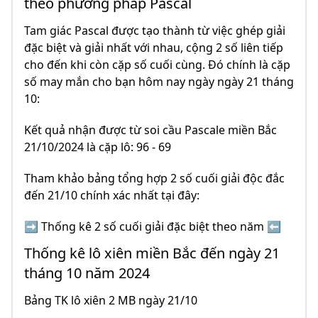
theo phương pháp Pascal
Tam giác Pascal được tạo thành từ việc ghép giải
đặc biệt và giải nhất với nhau, cộng 2 số liên tiếp
cho đến khi còn cặp số cuối cùng. Đó chính là cặp
số may mắn cho bạn hôm nay ngày ngày 21 tháng
10:
Kết quả nhận được từ soi cầu Pascale miền Bắc
21/10/2024 là cặp lô: 96 - 69
Tham khảo bảng tổng hợp 2 số cuối giải độc đắc
đến 21/10 chính xác nhất tại đây:
➡️ Thống kê 2 số cuối giải đặc biệt theo năm ⬅️
Thống kê lô xiên miền Bắc đến ngày 21
tháng 10 năm 2024
Bảng TK lô xiên 2 MB ngày 21/10