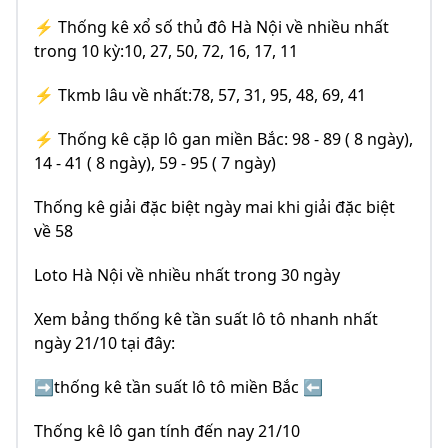
⚡ Thống kê xổ số thủ đô Hà Nội về nhiều nhất
trong 10 kỳ:10, 27, 50, 72, 16, 17, 11
⚡ Tkmb lâu về nhất:78, 57, 31, 95, 48, 69, 41
⚡ Thống kê cặp lô gan miền Bắc: 98 - 89 ( 8 ngày),
14 - 41 ( 8 ngày), 59 - 95 ( 7 ngày)
Thống kê giải đặc biệt ngày mai khi giải đặc biệt
về 58
Loto Hà Nội về nhiều nhất trong 30 ngày
Xem bảng thống kê tần suất lô tô nhanh nhất
ngày 21/10 tại đây:
➡️thống kê tần suất lô tô miền Bắc ⬅️
Thống kê lô gan tính đến nay 21/10