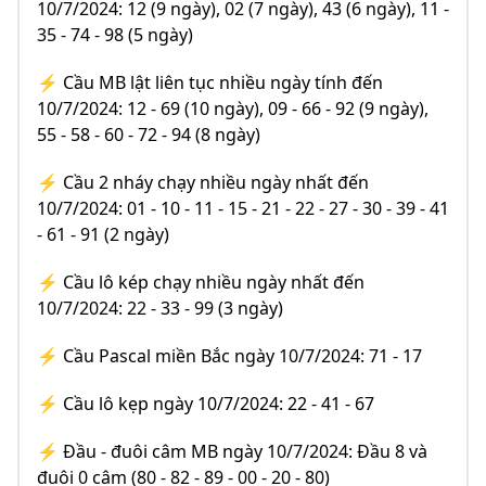
10/7/2024: 12 (9 ngày), 02 (7 ngày), 43 (6 ngày), 11 -
35 - 74 - 98 (5 ngày)
⚡ Cầu MB lật liên tục nhiều ngày tính đến
10/7/2024: 12 - 69 (10 ngày), 09 - 66 - 92 (9 ngày),
55 - 58 - 60 - 72 - 94 (8 ngày)
⚡ Cầu 2 nháy chạy nhiều ngày nhất đến
10/7/2024: 01 - 10 - 11 - 15 - 21 - 22 - 27 - 30 - 39 - 41
- 61 - 91 (2 ngày)
⚡ Cầu lô kép chạy nhiều ngày nhất đến
10/7/2024: 22 - 33 - 99 (3 ngày)
⚡ Cầu Pascal miền Bắc ngày 10/7/2024: 71 - 17
⚡ Cầu lô kẹp ngày 10/7/2024: 22 - 41 - 67
⚡ Đầu - đuôi câm MB ngày 10/7/2024: Đầu 8 và
đuôi 0 câm (80 - 82 - 89 - 00 - 20 - 80)