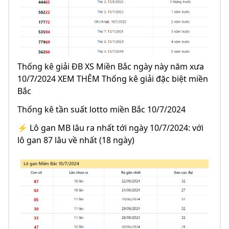
Thống kê giải ĐB XS Miền Bắc ngày này năm xưa
10/7/2024 XEM THÊM Thống kê giải đặc biệt miền
Bắc
Thống kê tần suất lotto miền Bắc 10/7/2024
⚡ Lô gan MB lâu ra nhất tới ngày 10/7/2024: với
lô gan 87 lâu về nhất (18 ngày)