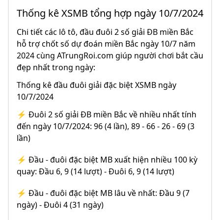
Thống kê XSMB tổng hợp ngày 10/7/2024
Chi tiết các lô tô, đầu đuôi 2 số giải ĐB miền Bắc
hỗ trợ chốt số dự đoán miền Bắc ngày 10/7 năm
2024 cùng ATrungRoi.com giúp người chơi bắt cầu
đẹp nhất trong ngày:
Thống kê đầu đuôi giải đặc biệt XSMB ngày
10/7/2024
⚡ Đuôi 2 số giải ĐB miền Bắc về nhiều nhất tính
đến ngày 10/7/2024: 96 (4 lần), 89 - 66 - 26 - 69 (3
lần)
⚡ Đầu - đuôi đặc biệt MB xuất hiện nhiều 100 kỳ
quay: Đầu 6, 9 (14 lượt) - Đuôi 6, 9 (14 lượt)
⚡ Đầu - đuôi đặc biệt MB lâu về nhất: Đầu 9 (7
ngày) - Đuôi 4 (31 ngày)