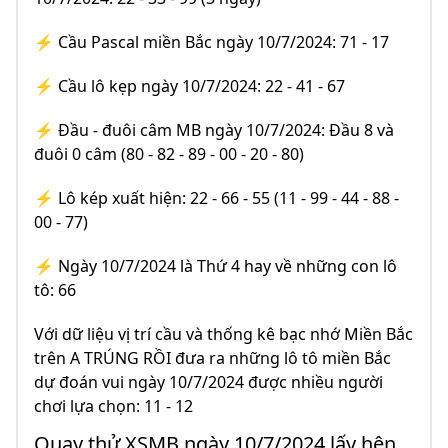
⚡ Cầu Pascal miền Bắc ngày 10/7/2024: 71 - 17
⚡ Cầu lô kẹp ngày 10/7/2024: 22 - 41 - 67
⚡ Đầu - đuôi câm MB ngày 10/7/2024: Đầu 8 và
đuôi 0 câm (80 - 82 - 89 - 00 - 20 - 80)
⚡ Lô kép xuất hiện: 22 - 66 - 55 (11 - 99 - 44 - 88 -
00 - 77)
⚡ Ngày 10/7/2024 là Thứ 4 hay về những con lô
tô: 66
Với dữ liệu vị trí cầu và thống kê bạc nhớ Miền Bắc
trên A TRÚNG RỒI đưa ra những lô tô miền Bắc
dự đoán vui ngày 10/7/2024 được nhiều người
chơi lựa chọn: 11 - 12
Quay thử XSMB ngày 10/7/2024 lấy hên