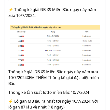
⚡ Thống kê giải ĐB XS Miền Bắc ngày này năm
xưa 10/7/2024:
Thống kê giải ĐB XS Miền Bắc ngày này năm xưa
10/7/2024XEM THÊM Thống kê giải đặc biệt miền
Bắc
Thống kê tần suất lotto miền Bắc 10/7/2024
⚡ Lô gan MB lâu ra nhất tới ngày 10/7/2024: với
lô gan 87 lâu về nhất (18 ngày)