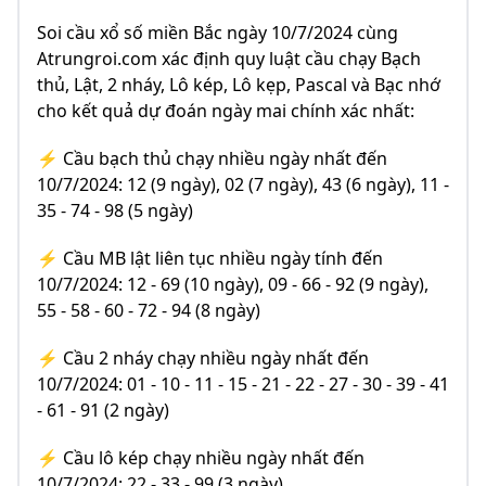
Soi cầu xổ số miền Bắc ngày 10/7/2024 cùng
Atrungroi.com xác định quy luật cầu chạy Bạch
thủ, Lật, 2 nháy, Lô kép, Lô kẹp, Pascal và Bạc nhớ
cho kết quả dự đoán ngày mai chính xác nhất:
⚡ Cầu bạch thủ chạy nhiều ngày nhất đến
10/7/2024: 12 (9 ngày), 02 (7 ngày), 43 (6 ngày), 11 -
35 - 74 - 98 (5 ngày)
⚡ Cầu MB lật liên tục nhiều ngày tính đến
10/7/2024: 12 - 69 (10 ngày), 09 - 66 - 92 (9 ngày),
55 - 58 - 60 - 72 - 94 (8 ngày)
⚡ Cầu 2 nháy chạy nhiều ngày nhất đến
10/7/2024: 01 - 10 - 11 - 15 - 21 - 22 - 27 - 30 - 39 - 41
- 61 - 91 (2 ngày)
⚡ Cầu lô kép chạy nhiều ngày nhất đến
10/7/2024: 22 - 33 - 99 (3 ngày)