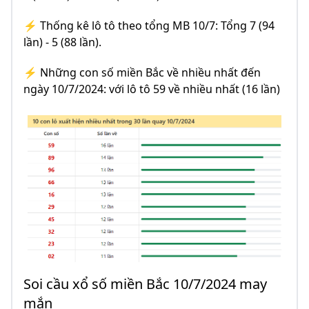
⚡ Thống kê lô tô theo tổng MB 10/7: Tổng 7 (94
lần) - 5 (88 lần).
⚡ Những con số miền Bắc về nhiều nhất đến
ngày 10/7/2024: với lô tô 59 về nhiều nhất (16 lần)
Soi cầu xổ số miền Bắc 10/7/2024 may
mắn