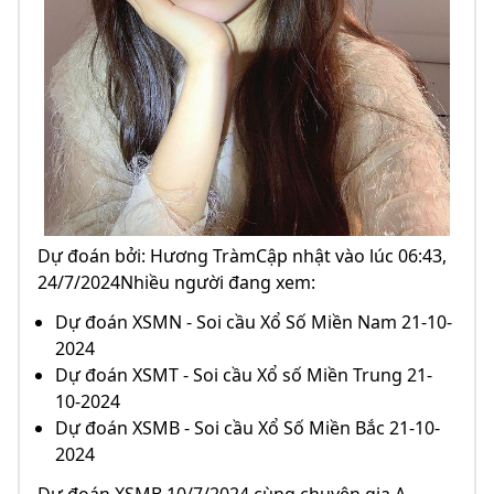
Dự đoán bởi: Hương TràmCập nhật vào lúc 06:43,
24/7/2024Nhiều người đang xem:
Dự đoán XSMN - Soi cầu Xổ Số Miền Nam 21-10-
2024
Dự đoán XSMT - Soi cầu Xổ số Miền Trung 21-
10-2024
Dự đoán XSMB - Soi cầu Xổ Số Miền Bắc 21-10-
2024
Dự đoán XSMB 10/7/2024 cùng chuyên gia A