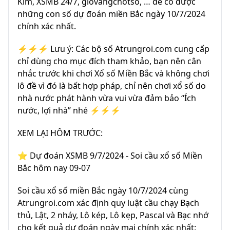
Kim, XSMB 24/7, giovangchotso, … để có được
những con số dự đoán miền Bắc ngày 10/7/2024
chính xác nhất.
⚡⚡⚡ Lưu ý: Các bộ số Atrungroi.com cung cấp
chỉ dùng cho mục đích tham khảo, bạn nên cân
nhắc trước khi chơi Xổ số Miền Bắc và không chơi
lô đề vì đó là bất hợp pháp, chỉ nên chơi xổ số do
nhà nước phát hành vừa vui vừa đảm bảo “Ích
nước, lợi nhà” nhé ⚡⚡⚡
XEM LẠI HÔM TRƯỚC:
⭐️ Dự đoán XSMB 9/7/2024 - Soi cầu xổ số Miền
Bắc hôm nay 09-07
Soi cầu xổ số miền Bắc ngày 10/7/2024 cùng
Atrungroi.com xác định quy luật cầu chạy Bạch
thủ, Lật, 2 nháy, Lô kép, Lô kẹp, Pascal và Bạc nhớ
cho kết quả dự đoán ngày mai chính xác nhất: