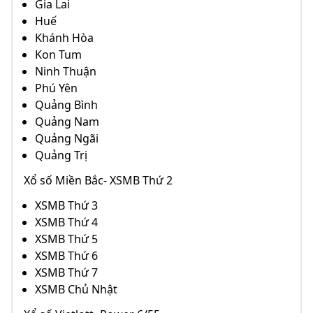
Gia Lai
Huế
Khánh Hòa
Kon Tum
Ninh Thuận
Phú Yên
Quảng Bình
Quảng Nam
Quảng Ngãi
Quảng Trị
Xổ số Miền Bắc- XSMB Thứ 2
XSMB Thứ 3
XSMB Thứ 4
XSMB Thứ 5
XSMB Thứ 6
XSMB Thứ 7
XSMB Chủ Nhật