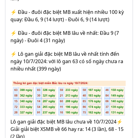
⚡ Đầu - đuôi đặc biệt MB xuất hiện nhiều 100 kỳ
quay: Đầu 6, 9 (14 lượt) - Đuôi 6, 9 (14 lượt)
⚡ Đầu - đuôi đặc biệt MB lâu về nhất: Đầu 9 (7
ngày) - Đuôi 4 (31 ngày)
⚡ Lô gan giải đặc biệt MB lâu về nhất tính đến
ngày 10/7/2024: với lô gan 63 có số ngày chưa ra
nhiều nhất (399 ngày)
Lô gan giải đặc biệt MB lâu chưa về 10/7/2024⚡
Giải giải biệt XSMB về 66 hay ra: 14 (3 lần), 68 - 15
(2 lần)