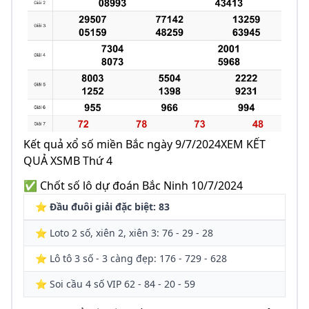
Kết quả xổ số miền Bắc ngày 9/7/2024XEM KẾT
QUẢ XSMB Thứ 4
✅ Chốt số lô dự đoán Bắc Ninh 10/7/2024
⭐️ Đầu đuôi giải đặc biệt: 83
⭐️ Loto 2 số, xiên 2, xiên 3: 76 - 29 - 28
⭐️ Lô tô 3 số - 3 càng đẹp: 176 - 729 - 628
⭐️ Soi cầu 4 số VIP 62 - 84 - 20 - 59