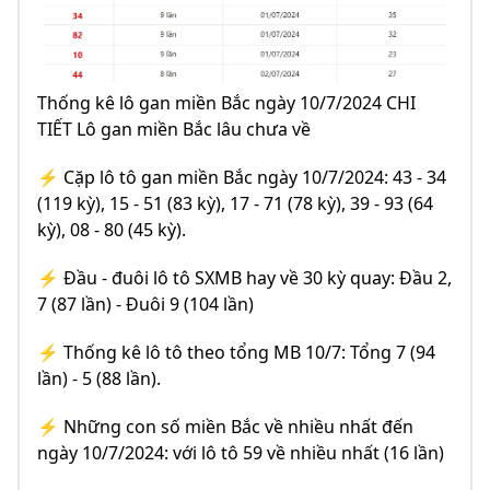
Thống kê lô gan miền Bắc ngày 10/7/2024 CHI
TIẾT Lô gan miền Bắc lâu chưa về
⚡ Cặp lô tô gan miền Bắc ngày 10/7/2024: 43 - 34
(119 kỳ), 15 - 51 (83 kỳ), 17 - 71 (78 kỳ), 39 - 93 (64
kỳ), 08 - 80 (45 kỳ).
⚡ Đầu - đuôi lô tô SXMB hay về 30 kỳ quay: Đầu 2,
7 (87 lần) - Đuôi 9 (104 lần)
⚡ Thống kê lô tô theo tổng MB 10/7: Tổng 7 (94
lần) - 5 (88 lần).
⚡ Những con số miền Bắc về nhiều nhất đến
ngày 10/7/2024: với lô tô 59 về nhiều nhất (16 lần)