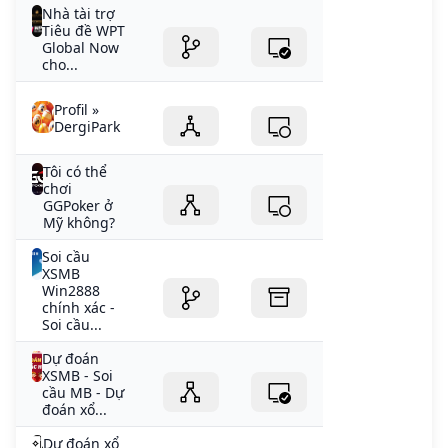
Nhà tài trợ
Tiêu đề WPT
Global Now
cho...
Profil »
DergiPark
Tôi có thể
chơi
GGPoker ở
Mỹ không?
Soi cầu
XSMB
Win2888
chính xác -
Soi cầu...
Dự đoán
XSMB - Soi
cầu MB - Dự
đoán xổ...
Dự đoán xổ