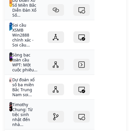
Dự Đoán Xổ
Số Miền Bắc
Diễn Đàn Xổ
Số...
Soi cầu
XSMB
Win2888
chính xác -
Soi cầu...
Sòng bạc
toàn cầu
WPT: Một
cuộc phiêu...
Dự đoán xổ
số ba miền
Bắc Trung
Nam soi...
Timothy
Chung: Từ
tiệc sinh
nhật đến
nhà...