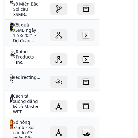
số Miền Bắc
Soi cầu
XSMB...
Kết quả
XSMB ngày
12/8/2021 -
Dự đoán...
Roton
Products
Inc.
Redirecting...
Cách tải
xuống đăng
ký và Master
WPT...
Số nóng
xsmb - Soi
cầu lô đề
miền Bắc