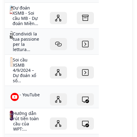
Dự đoán
XSMB - Soi
cầu MB - Dự
đoán Miền...
Condividi la
tua passione
per la
lettura...
Soi cầu
XSMB
4/9/2024 –
Dự đoán xổ
số...
- YouTube
Hướng dẫn
rút tiền toàn
cầu của
WPT:...