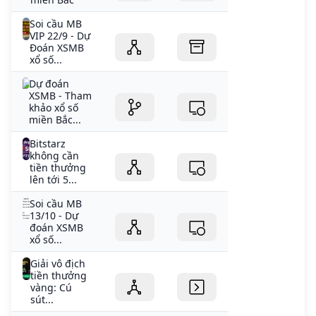
Soi cầu MB
VIP 22/9 - Dự
Đoán XSMB
xổ số...
Dự đoán
XSMB - Tham
khảo xổ số
miền Bắc...
Bitstarz
không cần
tiền thưởng
lên tới 5...
Soi cầu MB
13/10 - Dự
đoán XSMB
xổ số...
Giải vô địch
tiền thưởng
vàng: Cú
sút...