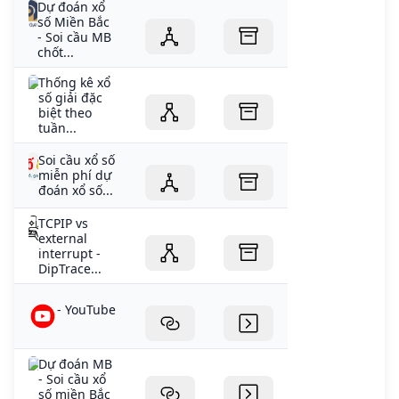
Dự đoán xổ
số Miền Bắc
- Soi cầu MB
chốt...
Thống kê xổ
số giải đặc
biệt theo
tuần...
Soi cầu xổ số
miễn phí dự
đoán xổ số...
TCPIP vs
external
interrupt -
DipTrace...
- YouTube
Dự đoán MB
- Soi cầu xổ
số miền Bắc