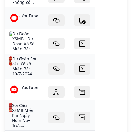
không có...
- YouTube
Dự Đoán
XSMB - Dự
Đoán Xổ Số
Miền Bắc...
Dự đoán Soi
cầu Xổ số
Miền Bắc
10/7/2024...
- YouTube
Soi Cầu
XSMB Miễn
Phí Ngày
Hôm Nay
Trực...