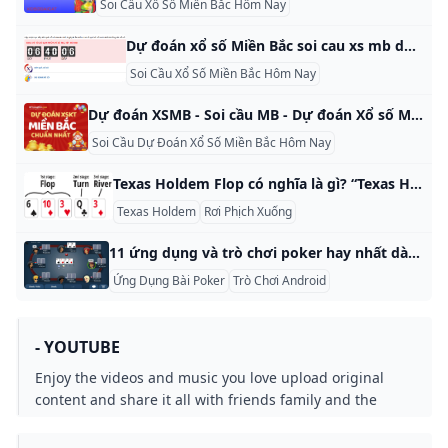
Soi Cầu Xổ Số Miền Bắc Hôm Nay
Kèo Bóng Đá Châu Âu: Hướng Dẫn Chi Tiết và Cách Đọc 
Quảng cáo mới nhất của WPT Global: vé cho một số tiền 
- YouTube
Soi cầu XSMB - Dự đoán MB - Soi cầu xổ số miền Bắc chín
- YouTube
Dự Đoán Xổ Số Miền Bắc Diễn Đàn Xổ Số Thần Tài
- YouTube
cách chơi xì dách
- YouTube
Dự đoán xổ số Miền Bắc soi cau xs mb du doan xsmb hom nay Dự đoán xổ số Miền Bắc chính xác hôm nay, soi cầu xs mb, dự đoán xsmb, kết quả xsmb mới nhất. DỰ ĐOÁN MIỀN BẮC MIỀN NAM MIỀN TRUNG KẾT QUẢ Dự đoán xổ số ba miền hôm nay 20/10/2024 Miền Bắc Miền Nam Miền Trung Chủ nhật Miền Bắckqxs Đà Lạt - kqxsKiên Giang - kqxsTiền Giang - kqxs Khánh Hòa - kqxsKon Tum - kqxs Dự đoán xổ số Miền Bắc ngày 21/10 Dự đoán đầu đuôi đặc biệt xổ số Miền Bắc Dự đoán lô tô xổ số Miền Bắc Dưới đây là kết quả máy tính quay số ngẫu nhiên vào giờ hoàng đạo !
SoiCau29 Xổ Số Hôm Nay - YouTube
Dự đoán XSMB hôm nay miễn phí và độ chính xác cao - 1
Tổng giải thưởng của WPT Prime Đài Loan là bao nhiêu
Soi cầu MB VIP 8/11 - Dự Đoán XSMB xổ số miền bắc hôm
Soi Cầu XSMB - Soi Cầu MB - Dự Đoán Xổ Số Miền Bắc H
Soi Cầu Xổ Số Miền Bắc Hôm Nay
Soi cầu MB VIP 8/11 - Dự Đoán XSMB xổ số miền bắc hôm
Cách tải xuống đăng ký và Master WPT Global: 2025 Guid
Dự đoán xổ số ba miền Bắc Trung Nam soi cau du doan 
Dự đoán XSMB - Soi Cầu xổ số Miền Bắc hôm nay - DD X
Dự Đoán Xổ Số Miền Bắc Diễn Đàn Xổ Số Thần Tài
Sử dụng đô la hộ chiếu toàn cầu WPT để vào các sự kiện 
xì dách online
Dự đoán xổ số miền Bắc hôm nay - Soi cầu MB chính xác 
Dự đoán Soi cầu Xổ số Miền Bắc 10/7/2024 (Thứ 4 - 10/07
Dự đoán XSMB - Soi cầu MB - Dự đoán Xổ số Miền Bắc Dự đoán XSMB, soi cầu dự đoán Xổ số Miền Bắc hôm nay, soi cầu MB (DD XSMB) trúng thưởng giải đặc biệt đầu đuôi, lô tô 2 số, lô xiên chính xác nhất. Dự đoán bởi: Hương TràmCập nhật vào lúc 21:03, 20/10/2024 Dự đoán XSMB 21/10/2024 chính xác. Cùng nhận định các con số có khả năng trúng thưởng khi tham khảo soi cầu MB ngày 21 tháng 10 năm 2024 tại website A Trúng Rồi.
- YouTube
Là poker trực tuyến được gian lận?
Trực Tiếp Xổ Số Miền Bắc Kênh Nào?
Dự đoán xổ số miền Bắc hôm nay - Soi cầu MB chính xác 
Soi Cầu Dự Đoán Xổ Số Miền Bắc Hôm Nay
Soi cầu WAP - Dự Đoán xổ số 3 miền - Dự đoán XS 24H
Redirecting...
Một người phụ nữ hướng dẫn lựa chọn đồ chơi tình dục
xì dách online
Cách Tham Gia Xổ Số Miền Bắc An Toàn và Có Trách Nhi
Dự đoán Soi cầu Xổ số Miền Bắc 10/7/2024 (Thứ 4 - 10/07
Kết quả XSMB ngày 5/10/2021 - Dự đoán soi cầu trực tiếp
Texas Holdem Flop có nghĩa là gì? “Texas Hold’em Flop” nghĩa là gì? Flop trong Texas Hold’em đề cập đến vòng đặt cược thứ hai trong trò chơi. Trong giai đoạn này, ba lá bài chung sẽ được chia ngửa trên bàn sau khi vòng đặt cược ban đầu hoàn tất. Những điểm chính về thất bại: Bài cộng đồng: Vòng Flop giới thiệu ba lá bài mà tất cả người chơi có thể sử dụng để tạo ra ván bài tốt nhất của mình.
Dự đoán XSMB - Dự đoán xổ số miền Bắc hôm nay chính 
Lịch trình giải đấu toàn cầu WPT 2025
WPT Global Cow Boy: Quan điểm của người chơi
Dự đoán XSMB - Dự đoán xổ số miền Bắc - Soi cau MB h
Texas Holdem
Rơi Phịch Xuống
Soi cầu xổ số miễn phí dự đoán xổ số Miền Bắc hôm nay X
Soi cầu XSMB Win2888 chính xác - Soi cầu MB - Dự đoán 
Cách đủ điều kiện tham gia các sự kiện trực tuyến của 
cách chơi xì dách
blackjack
SoiCau29 Xổ Số Hôm Nay - YouTube
- YouTube
Roton Products Inc.
11 ứng dụng và trò chơi poker hay nhất dành cho Android 11 ứng dụng và trò chơi poker hay nhất dành cho Android Poker đã xuất hiện từ lâu và vẫn là một trong những trò chơi bài phổ biến nhất thế giới. Hãy cùng xem các ứng dụng và trò chơi poker hay nhất dành cho Android! Poker là một trong những trò chơi bài phổ biến nhất trên thế giới. Có nhiều biến thể và dễ chơi; chỉ cần đặt cược một vài đô la và thử vận ​​​​may của bạn.
Soi cầu MB - Dự đoán XSMB - Dự đoán xổ số miền Bắc h
Cuộc đua gay cấn dành cho Cầu thủ xuất sắc nhất WPT m
Tương lai của trò chơi roulette là gì?
Dự đoán XSMB - Soi cầu MB - Dự đoán xổ số miền Bắc thầ
Cách tải xuống đăng ký và Master WPT Global: 2025 Guid
Roton Products Inc.
Ứng Dụng Bài Poker
Trò Chơi Android
Soi cầu MB VIP 8/11 - Dự Đoán XSMB xổ số miền bắc hôm
Kết quả XSMB ngày 12/8/2021 - Dự đoán soi cầu trực tiếp
Xổ Số Miền Bắc Thứ Tư Đài Gì? Đài Bắc Ninh Quay Thưởn
xì dách
Soi Cầu XSMB 03-09-2024 Dự Đoán Kết Quả Xổ Số Miền B
cách chơi xì dách
xì dách
Kết quả XSMB ngày 12/8/2021 - Dự đoán soi cầu trực tiếp
Dự đoán XSMB Thứ 2 ngày 2-9-2024
Hôm nay đánh con gì đánh số mấy
Ngày 20-25 tháng 9 năm 2024 Giải vô địch WPT Úc
Công nghệ đã ảnh hưởng đến trò chơi roulette như thế 
Kết quả xổ số miền Bắc Trung Nam hôm nay kq xsmb xs
Cách chơi WPT Global trên máy tính của bạn 2024
Dự đoán số đề miền Bắc - Soi cầu XSMB hôm nay
TP trong WPT poker là gì?
Profil » DergiPark
- YOUTUBE
- YouTube
Kết quả XSMB ngày 12/8/2021 - Dự đoán soi cầu trực tiếp
Cách giành chiến thắng tại trực tuyến Blackjack: Chiến 
Dự đoán XSMB - Soi Cầu xổ số Miền Bắc hôm nay - DD X
Dự đoán XSMB Thứ 5 ngày 5-9-2024
Xin Số Đề Hôm Nay - Soi Cầu Bạch Thủ Đề 3 Miền Bắc Tr
xì dách online
KQXSMB - XSMB - SXMB - Xổ số miền Bắc hôm nay - XSTD
Cuộc thi Discord nóng lên: Hãy tham gia hành động!
Enjoy the videos and music you love upload original
Lễ hội mùa xuân toàn cầu WPT: 7.000.000 đô la giải thư
Điều khoản tiền thưởng toàn cầu của WPT: Tiền mặt được
Hyper Dash trong WPT Global là gì? Đi sâu vào hành độn
Luật Chơi Poker Online tại DA88
Soi Cầu XSMB Dự Đoán MB Chốt Số Miền Bắc Chính Xác V
Ngôi sao đang lên của Brazil gây sốc cho tất cả mọi ngư
Dự đoán XSMB - Soi cầu MB - Dự đoán Xổ số Miền Bắc
content and share it all with friends family and the
Soi cầu XSMB Win2888 chính xác - Soi cầu MB - Dự đoán 
Dự đoán xổ số miền Bắc hôm nay - Soi cầu MB chính xác 
Soi cầu dự đoán xổ số 3 miền hôm nay - Dự đoán XS chín
Soi cầu dự đoán xổ số 3 miền hôm nay - Dự đoán XS chín
Dự đoán xổ số Miền Bắc Soi cầu XSMB hôm nay miễn phí
- YouTube
world on YouTube.
Tôi có thể chơi GGPoker ở Mỹ không?
Dự đoán soi cầu xổ số miền bắc hôm nay 18/10 Bac ninh
XSMB 9/3 - Kết quả xổ số miền Bắc hôm nay 9/3/2021 - S
Hướng dẫn sự kiện WPT Paris 2024
cách chơi xì dách
Tôi có thể chơi GGPoker ở Mỹ không?
Soi cầu XSMB 04/09/2024 - Dự đoán XSMB Thứ 4 miễn ph