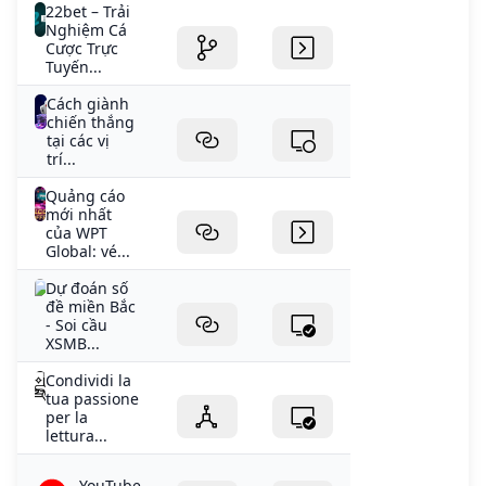
22bet – Trải
Nghiệm Cá
Cược Trực
Tuyến...
Cách giành
chiến thắng
tại các vị
trí...
Quảng cáo
mới nhất
của WPT
Global: vé...
Dự đoán số
đề miền Bắc
- Soi cầu
XSMB...
Condividi la
tua passione
per la
lettura...
- YouTube