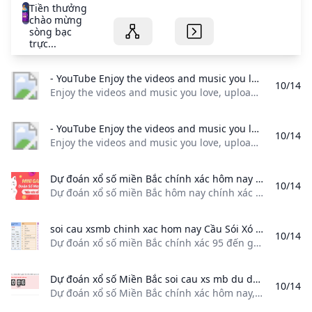
Tiền thưởng
chào mừng
sòng bạc
trực...
xì dách
cách chơi xì dách
xì dách online
- YouTube Enjoy the videos and music you love upload original content and share it all with friends family and the world on YouTube.
Kết quả XSMB ngày 12/8/2021 - Dự đoán soi cầu trực tiếp
10/14
Một phát bắn - Giải đấu Freezeout của WPT Global
Blackjack Là Gì? Cách Chơi Bài 21 Và Điểm Khác Với Xì Dách
Enjoy the videos and music you love, upload original content, and share it all with friends, family, and the world on YouTube.
Soi cầu MB VIP 8/11 - Dự Đoán XSMB xổ số miền bắc hôm
Các giải đấu hàng ngày từ WPT Global
Sòng bạc tiền thưởng hàng đầu không có tiền gửi vào năm 
Soi cầu XSMB 4/9/2024 – Dự đoán xổ số Miền Bắc 4-9-202
Soi cầu 7777 hôm nay - Dự đoán lô vàng miền Bắc miễn phí
Dự đoán XSMB - Tham khảo xổ số miền Bắc chính xác nhất
- YouTube Enjoy the videos and music you love upload original content and share it all with friends family and the world on YouTube.
Hướng Dẫn Chi Tiết Về Fun88 Đăng Nhập
10/14
- YouTube
Tôi có thể chơi GGPoker ở Mỹ không?
Enjoy the videos and music you love, upload original content, and share it all with friends, family, and the world on YouTube.
Dự đoán XSMB hôm nay miễn phí và độ chính xác cao - 1
Xì Dách Online: Cách Chọn Game Chơi Thử Và Bảo Vệ Tài K
Soi cầu XSMB - Dự đoán MB - Soi cầu xổ số miền Bắc chính 
Dự đoán XSMB - Soi Cầu xổ số Miền Bắc hôm nay - DD X
Ai có nhiều vòng tay WSOP nhất?
- YouTube
Dự đoán xổ số miền Bắc chính xác hôm nay Soi cầu XSMB Xổ Số Thần Mèo Dự đoán xổ số miền Bắc hôm nay chính xác 100% ? Soi cầu MB hôm nay cực chuẩn - Soi cầu XSMB mỗi ngày cực chuẩn. Dự đoán kết quả XSMB chuẩn xác miễn phí ❤️
Cách Tham Gia Xổ Số Miền Bắc An Toàn và Có Trách Nhi
10/14
Dự đoán xổ số đại phát - Soi cầu xổ số đại phát miền Bắc 
- YouTube
Dự đoán xổ số miền Bắc hôm nay chính xác 100% ? Soi cầu MB hôm nay cực chuẩn - Soi cầu XSMB mỗi ngày cực chuẩn. Dự đoán kết quả XSMB chuẩn xác, miễn phí ❤️ Sói20-10-2024 22:29 SÓI- ĐAM MÊ SỐ | Chốt số đầu tuần, soi cầu đặc biệt, dàn đề chạm thứ 2 21/10–27/10/2024, dàn đề chạm, BTL siêu chuẩn miễn phí！ Kèo đề đặc biệt, dàn chạm đặc biệt khung 4 ngày và 3 ngày tuần qua đã nổ Đặc Biệt 51, lô 39×1, 49×2 nháynhư dự đoán!
Các quy tắc và lựa chọn cá cược ban đầu cho roulette là g
Dự Đoán XSMB - Dự Đoán Xổ Số Miền Bắc hôm nay - Soi C
Dự đoán XSMB - Soi cầu MB dự đoán xổ số Miền Bắc hôm n
Giải vô địch tiền thưởng vàng: Cú sút hàng tuần của bạn
2025 Vụ nổ WSOP! Các định dạng mới + Giải thưởng lớn ngư
Giải vô địch thế giới WPT 2024 khai mạc tại Wynn Las Vegas:
soi cau xsmb chinh xac hom nay Cầu Sói Xó Dự đoán xổ số miền Bắc chính xác 95 đến gần 100 hôm nay 15-10-2018 dựa vào phần mềm soi cầu lô đề hiện đại sau đó chuyên gia đưa ra tham khảo XSMB hôm nay
Dự đoán XSMB - Soi cầu MB - Dự đoán Miền Bắc hôm nay
10/14
Dự đoán xổ số Miền Bắc soi cau xs mb du doan xsmb hom 
Phil Ivey tổ chức trò chơi gặp gỡ lễ hội tại Wynn Las Vegas
Dự đoán xổ số miền Bắc chính xác 95 đến gần 100 hôm nay 15-10-2018 dựa vào phần mềm soi cầu lô đề hiện đại sau đó chuyên gia đưa ra tham khảo XSMB hôm nay
xì dách
blackjack
xì dách
Kết quả XSMB ngày 12/8/2021 - Dự đoán soi cầu trực tiếp
Condividi la tua passione per la lettura - Anobii
Dự đoán xổ số Miền Bắc Soi cầu XSMB hôm nay miễn phí
Dự đoán xổ số Miền Bắc soi cau xs mb du doan xsmb hom nay Dự đoán xổ số Miền Bắc chính xác hôm nay soi cầu xs mb dự đoán xsmb kết quả xsmb mới nhất.
Paulius Plausinaitis thắng GGMmillion$ SHR với số tiền 
10/14
Giải Đặc Biệt Xổ Số Miền Bắc 200 triệu - Cách trúng & lưu ý
Kết quả XSMB ngày 17/1 - Dự đoán soi cầu trực tiếp xổ số 
Dự đoán xổ số Miền Bắc chính xác hôm nay, soi cầu xs mb, dự đoán xsmb, kết quả xsmb mới nhất. DỰ ĐOÁN MIỀN BẮC MIỀN NAM MIỀN TRUNG KẾT QUẢ Dự đoán xổ số ba miền hôm nay 20/10/2024 Miền Bắc Miền Nam Miền Trung Chủ nhật Miền Bắckqxs Đà Lạt - kqxsKiên Giang - kqxsTiền Giang - kqxs Khánh Hòa - kqxsKon Tum - kqxs Dự đoán xổ số Miền Bắc ngày 21/10 Dự đoán đầu đuôi đặc biệt xổ số Miền Bắc Dự đoán lô tô xổ số Miền Bắc Dưới đây là kết quả máy tính quay số ngẫu nhiên vào giờ hoàng đạo !
Kết quả XSMB ngày 12/8/2021 - Dự đoán soi cầu trực tiếp
2025 Vụ nổ WSOP! Các định dạng mới + Giải thưởng lớn ngư
- YouTube