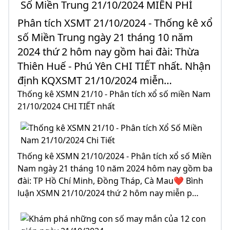
Phân tích XSMT 21/10/2024 - Thống kê xổ
số Miền Trung ngày 21 tháng 10 năm
2024 thứ 2 hôm nay gồm hai đài: Thừa
Thiên Huế - Phú Yên CHI TIẾT nhất. Nhận
định KQXSMT 21/10/2024 miễn…
Thống kê XSMN 21/10 - Phân tích xổ số miền Nam
21/10/2024 CHI TIẾT nhất
Thống kê XSMN 21/10/2024 - Phân tích xổ số Miền
Nam ngày 21 tháng 10 năm 2024 hôm nay gồm ba
đài: TP Hồ Chí Minh, Đồng Tháp, Cà Mau❤️ Bình
luận XSMN 21/10/2024 thứ 2 hôm nay miễn p…