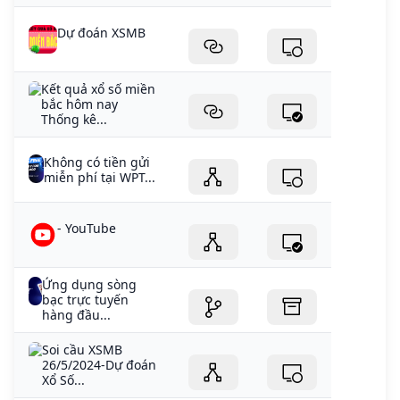
Dự đoán XSMB
Kết quả xổ số miền
bắc hôm nay
Thống kê...
Không có tiền gửi
miễn phí tại WPT...
- YouTube
Ứng dụng sòng
bạc trực tuyến
hàng đầu...
Soi cầu XSMB
26/5/2024-Dự đoán
Xổ Số...