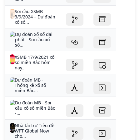
Soi cầu XSMB
3/9/2024 – Dự đoán
xổ số...
Dự đoán xổ số đại
phát - Soi cầu xổ
số...
XSMB 17/9/2021 xổ
số miền Bắc hôm
nay...
Dự đoán MB -
Thống kê xổ số
miền Bắc...
Dự đoán MB - Soi
cầu xổ số miền Bắc
-...
Nhà tài trợ Tiêu đề
WPT Global Now
cho...