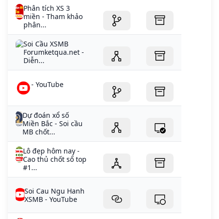
Phân tích XS 3
miền - Tham khảo
phân...
Soi Cầu XSMB
Forumketqua.net -
Diễn...
- YouTube
Dự đoán xổ số
Miền Bắc - Soi cầu
MB chốt...
Lô đẹp hôm nay -
Cao thủ chốt số top
#1...
Soi Cau Ngu Hanh
XSMB - YouTube