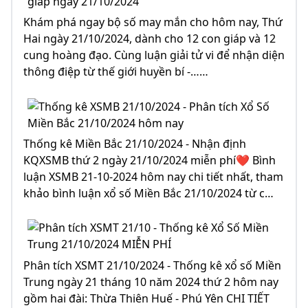
Khám phá ngay bộ số may mắn cho hôm nay, Thứ
Hai ngày 21/10/2024, dành cho 12 con giáp và 12
cung hoàng đạo. Cùng luận giải tử vi để nhận diện
thông điệp từ thế giới huyền bí -……
Thống kê Miền Bắc 21/10/2024 - Nhận định
KQXSMB thứ 2 ngày 21/10/2024 miễn phí❤️ Bình
luận XSMB 21-10-2024 hôm nay chi tiết nhất, tham
khảo bình luận xổ số Miền Bắc 21/10/2024 từ c…
Phân tích XSMT 21/10/2024 - Thống kê xổ số Miền
Trung ngày 21 tháng 10 năm 2024 thứ 2 hôm nay
gồm hai đài: Thừa Thiên Huế - Phú Yên CHI TIẾT