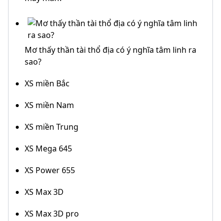
Mơ thấy thần tài thổ địa có ý nghĩa tâm linh ra
sao?
XS miền Bắc
XS miền Nam
XS miền Trung
XS Mega 645
XS Power 655
XS Max 3D
XS Max 3D pro