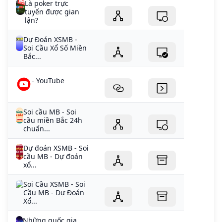
Là poker trực
tuyến được gian
lận?
Dự Đoán XSMB -
Soi Cầu Xổ Số Miền
Bắc...
- YouTube
Soi cầu MB - Soi
cầu miền Bắc 24h
chuẩn...
Dự đoán XSMB - Soi
cầu MB - Dự đoán
xổ...
Soi Cầu XSMB - Soi
Cầu MB - Dự Đoán
Xổ...
Những quốc gia