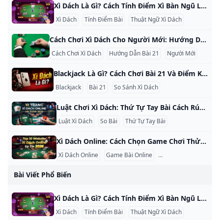
Soi cầu XSMB 4/9/2024 – Dự đoán xổ số Miền Bắc 4-9-202
Giải Đặc Biệt XSMB Bao Nhiêu Tiền? 500 Triệu Đồng
cách chơi xì dách
WPT Global ¥ 110 CN ¥ triệu Chủ nhật Hyper PKO Show
Xì Dách Là Gì? Cách Tính Điểm Xì Bàn Ngũ Linh Và Quắc Xì Dách Là Gì? Cách Tính Điểm, Xì Bàn, Ngũ Linh Và Quắc Xì dách là trò chơi bài sử dụng bộ bài Tây 52 lá, trong đó người chơi cố gắng tạo một tay bài có tổng điểm cao nhưng không vượt quá giới hạn 21. Trò chơi có nhiều điểm tương đồng với blackjack, nhưng cách gọi, thứ tự tay bài và một số quy tắc tại Việt Nam có thể khác.
blackjack
Soi cầu MB - Soi cầu miền Bắc 24h chuẩn nhất - Soi cầu 
Lô Đẹp Hôm Nay: Dữ Liệu & Cách Dự Đoán An Toàn
Sự ra đời của sòng bạc trực tuyến đã tác động đến trò ch
Xì Dách
Tính Điểm Bài
Thuật Ngữ Xì Dách
Soi cầu MB 13/10 - Dự đoán XSMB xổ số miền Bắc Kubet -
Tin tức xổ số miền Bắc và soi cầu chuẩn hôm nay
Soi Cầu XSMB Dự Đoán MB Chốt Số Miền Bắc Chính Xác V
Cách tải xuống đăng ký và Master WPT Global: 2025 Guid
- YouTube
- YouTube
Dự đoán MB 247 - Dự đoán xổ số miền Bắc hôm nay BAN
Cách Chơi Xì Dách Cho Người Mới: Hướng Dẫn Từ Chia Bài Đến So Điểm Cách Chơi Xì Dách Cho Người Mới: Hướng Dẫn Từ Chia Bài Đến So Điểm Cách chơi xì dách cơ bản không khó: mỗi người nhận hai lá, tính tổng điểm rồi quyết định rút thêm hoặc dừng. Tuy nhiên, người mới cần đặc biệt chú ý đến cách tính lá A và các tay đặc biệt như xì bàn, xì dách, ngũ linh. Bước 1: Chuẩn bị bộ bài và xác định người làm cái Xì dách thường sử dụng bộ bài Tây 52 lá, không dùng Joker.
- YouTube
WPT Global ¥ 110 CN ¥ triệu Chủ nhật Hyper PKO Show
Vincent Meli tăng lên 100.000 với K♣️ J♣️ Francois Tosques Ca
Dự đoán XSMB - Dự đoán xổ số miền Bắc hôm nay chuẩn
11 ứng dụng và trò chơi poker hay nhất dành cho Androi
Cách Chơi Xì Dách
Hướng Dẫn Bài 21
Người Mới
Xem Trực Tiếp XSMB Hôm Nay Trên Kênh Nào? Cập Nhật 
Soi cầu XSMB - Dự Đoán XSMB Xổ Số Miền Bắc Chính Xác
Timothy Chung: Từ tiệc sinh nhật đến nhà vô địch WPT P
Sự trở lại của Shevliakov giành giải thưởng hàng triệu 
Đánh xổ số miền Bắc ở đâu? Nơi bán vé số uy tín tại Hà N
Ai có nhiều vòng tay WSOP nhất?
Soi cầu XSMB 4/9/2024 – Dự đoán xổ số Miền Bắc 4-9-202
Blackjack Là Gì? Cách Chơi Bài 21 Và Điểm Khác Với Xì Dách Blackjack Là Gì? Cách Chơi Bài 21 Và Điểm Khác Với Xì Dách Blackjack là trò chơi bài trong đó người chơi cố gắng đạt tổng điểm gần 21 hơn nhà cái mà không vượt quá 21. Trò chơi sử dụng các thuật ngữ như Hit, Stand, Double Down và Split, đồng thời có bộ quy tắc chuẩn hóa hơn so với nhiều biến thể xì dách dân gian. Mục tiêu của blackjack Người chơi không cần có đúng 21 điểm để thắng.
Giới Thiệu Casino Online BK8
Tương lai của trò chơi roulette là gì?
Dự Đoán Xổ Số Miền Bắc Diễn Đàn Xổ Số Thần Tài
WPT Australia Returns: Thời điểm quan trọng của poker t
- YouTube
Blackjack
Bài 21
So Sánh Xì Dách
Sự trở lại của Shevliakov giành giải thưởng hàng triệu 
WPT Global Million Hyper PKO Showdown: Chi tiết & Hướ
Quy tắc mới cho Thiên đường WSOP: Thiết bị điện tử và H
Dự đoán XSMB - Soi Cầu xổ số Miền Bắc hôm nay - DD X
cách chơi xì dách
Dự đoán MB 247 - Dự đoán xổ số miền Bắc hôm nay BAN
Luật Chơi Xì Dách: Thứ Tự Tay Bài Cách Rút Và So Bài Luật Chơi Xì Dách: Thứ Tự Tay Bài, Cách Rút Và So Bài Luật chơi xì dách có thể thay đổi giữa từng khu vực hoặc nhóm người chơi. Vì vậy, một bộ luật rõ ràng cần xác định cách tính lá A, thứ tự các tay đặc biệt, ngưỡng dừng và quyền của người làm cái. Số lượng người và bộ bài Xì dách sử dụng bộ bài Tây 52 lá.
Dự đoán Soi cầu Xổ số Miền Bắc 10/7/2024 (Thứ 4 - 10/07
Soi cầu xổ số miễn phí dự đoán xổ số Miền Bắc hôm nay X
Soi cầu MB - Soi cầu miền Bắc 24h chuẩn nhất - Soi cầu 
Luật Xì Dách
So Bài
Thứ Tự Tay Bài
Xổ Số Miền Bắc Thứ Tư Đài Gì? Đài Bắc Ninh Quay Thưởn
Tiền thưởng chào mừng sòng bạc trực tuyến không có ti
blackjack
Xì Dách Online: Cách Chọn Game Chơi Thử Và Bảo Vệ Tài Khoản Xì Dách Online: Cách Chọn Game, Chơi Thử Và Bảo Vệ Tài Khoản Xì dách online có thể xuất hiện dưới dạng trò chơi mô phỏng, ứng dụng ngoại tuyến, bàn nhiều người hoặc phiên bản blackjack trực tuyến. Trước khi tải hay đăng ký, người dùng cần xác định rõ mô hình trò chơi và giá trị của điểm hoặc xu được sử dụng. Các loại xì dách online thường gặp Game ngoại tuyến Người chơi đối đầu với máy và không cần kết nối Internet sau khi cài đặt.
Bạn không thể tải xuống và chơi WPT Poker Global ở các
Soi cầu 7777 hôm nay - Dự đoán lô vàng miền Bắc miễn p
Thống kê XSMB - Phân tích xổ số miền bắc hôm nay
Ngôi sao đang lên của Brazil gây sốc cho tất cả mọi ngư
Xì Dách Online
Game Bài Online
Bảo Mật Ứng Dụng
- YouTube
Phil Ivey tổ chức trò chơi gặp gỡ lễ hội tại Wynn Las Veg
cách chơi xì dách
xì dách online
blackjack
Bài Viết Phổ Biến
22bet – Trải Nghiệm Cá Cược Trực Tuyến Đẳng Cấp
Chơi Tiến Lên Miền Nam Offline: Hướng Dẫn Tải Game và
Xổ số miền Bắc 1 ăn bao nhiêu?
Ai có nhiều vòng tay WSOP nhất?
Giải Đặc Biệt Xổ Số Miền Bắc 200 triệu - Cách trúng & lưu 
Giải vô địch WPT khơi dậy tinh thần của huyền thoại Pok
Luật Chơi Xì Dách: Thứ Tự Tay Bài Cách Rút Và So Bài
Nhắn tin lấy kết quả xổ số miền Bắc nhanh và dễ dàng
Soi cầu MB : Soi cầu miền Bắc chính xác 100 - Cầu lô XS
blackjack
Xsmb Stories - Wattpad
Xì Dách Là Gì? Cách Tính Điểm Xì Bàn Ngũ Linh Và Quắc Xì Dách Là Gì? Cách Tính Điểm, Xì Bàn, Ngũ Linh Và Quắc Xì dách là trò chơi bài sử dụng bộ bài Tây 52 lá, trong đó người chơi cố gắng tạo một tay bài có tổng điểm cao nhưng không vượt quá giới hạn 21. Trò chơi có nhiều điểm tương đồng với blackjack, nhưng cách gọi, thứ tự tay bài và một số quy tắc tại Việt Nam có thể khác.
Giải vô địch WPT Prime trở lại với Jereld Sam Shining
Soi Cầu XSMB Dự Đoán MB Chốt Số Miền Bắc Chính Xác V
Soi cầu XSMB Win2888 chính xác - Soi cầu MB - Dự đoán 
Soi cầu MB - Soi cầu miền Bắc 24h chuẩn nhất - Soi cầu 
Dự đoán XSMB - Soi cầu MB - Dự đoán Xổ số Miền Bắc
Luật Chơi Xì Dách: Thứ Tự Tay Bài Cách Rút Và So Bài
Xì Dách
Tính Điểm Bài
Thuật Ngữ Xì Dách
Redirecting...
Xì Dách Online: Cách Chọn Game Chơi Thử Và Bảo Vệ Tài
Soi Cầu XSMB Miễn Phí Ngày Hôm Nay Trực Tiếp Hôm Na
Các quy tắc và lựa chọn cá cược ban đầu cho roulette là g
Soi cầu XSMB 3/9/2024 – Dự đoán xổ số Miền Bắc 3-9-202
XSMB 9/7 - Xổ số miền Bắc hôm nay thứ 6 9/7/2021 - dự 