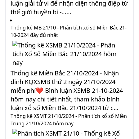
luận giải tử vi để nhận diện thông điệp từ
thế giới huyền bí -……
Thống kê MB 21/10 - Phân tích xổ số Miền Bắc 21-
10-2024 đầy đủ nhất
Thống kê Miền Bắc 21/10/2024 - Nhận
định KQXSMB thứ 2 ngày 21/10/2024
miễn phí❤️ Bình luận XSMB 21-10-2024
hôm nay chi tiết nhất, tham khảo bình
luận xổ số Miền Bắc 21/10/2024 từ c…
Thống kê XSMT 21/10/2024 - Phân tích xổ số Miền
Trung 21/10/2024 hôm nay