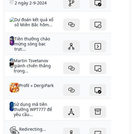
2 ngày 2-9-2024
Dự đoán kết quả xổ
số Miền Bắc hôm...
Tiền thưởng chào
mừng sòng bạc
trực...
Martin Tsvetanov
giành chiến thắng
trong...
Profil » DergiPark
Sử dụng mã tiền
thưởng WPT777 để
yêu cầu...
Redirecting...