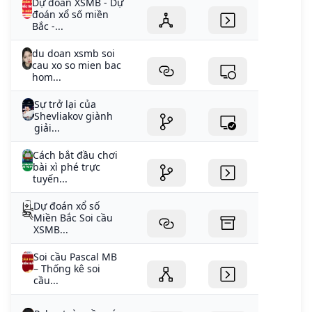
Dự đoán XSMB - Dự
đoán xổ số miền
Bắc -...
du doan xsmb soi
cau xo so mien bac
hom...
Sự trở lại của
Shevliakov giành
giải...
Cách bắt đầu chơi
bài xì phé trực
tuyến...
Dự đoán xổ số
Miền Bắc Soi cầu
XSMB...
Soi cầu Pascal MB
– Thống kê soi
cầu...