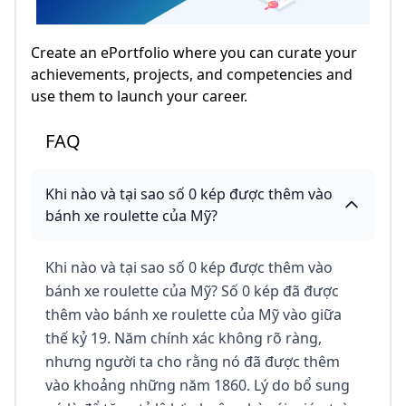
Hyper Dash trong WPT Global là gì? Đi sâu vào hành động 
Xin Số Đề Hôm Nay - Soi Cầu Bạch Thủ Đề 3 Miền Bắc Trun
- YouTube
Dự đoán XSMB – Soi cầu MB miễn phí và chính xác nhất
Luật Chơi Xì Dách: Thứ Tự Tay Bài Cách Rút Và So Bài
Sử dụng đô la hộ chiếu toàn cầu WPT để vào các sự kiện cổ
Create an ePortfolio where you can curate your
Dự đoán XSMB 21/11 - Soi cầu dự đoán xổ số miền Bắc ngà
Số nóng xsmb - Soi cầu lô đề miền Bắc
achievements, projects, and competencies and
- YouTube
Condividi la tua passione per la lettura - Anobii
use them to launch your career.
Giải vô địch WPT Prime trở lại với Jereld Sam Shining
Xem Trực Tiếp XSMB Hôm Nay Trên Kênh Nào? Cập Nhật 2
blackjack
xì dách
Soi cầu dự đoán xổ số 3 miền hôm nay - Dự đoán XS chính 
Cách Chơi Xì Dách Cho Người Mới: Hướng Dẫn Từ Chia Bài
FAQ
Vincent Meli tăng lên 100.000 với K♣️ J♣️ Francois Tosques
Cory Zeidman nhận tội về kế hoạch gian lận cá cược th
Đánh giá về Everygame Poker: Hướng dẫn chơi Poker trực 
Kèo Bóng Đá Châu Âu: Hướng Dẫn Chi Tiết và Cách Đọc Kè
Dự đoán XSMB 21/11 - Soi cầu dự đoán xổ số miền Bắc
Soi Cầu XSMB 03-09-2024 Dự Đoán Kết Quả Xổ Số Miền
- YouTube
Dự Đoán XSMB - Dự Đoán Xổ Số Miền Bắc hôm nay - S
Khi nào và tại sao số 0 kép được thêm vào
Không có tiền gửi miễn phí tại WPT Global - chơi mà kh
Dự đoán XSMB - Tham khảo xổ số miền Bắc chính xác 
bánh xe roulette của Mỹ?
Tổng giải thưởng của WPT Prime Đài Loan là bao nhiê
Xì Dách Online: Cách Chọn Game Chơi Thử Và Bảo Vệ T
Redirecting...
Dự đoán XSMB – Soi cầu MB miễn phí và chính xác nhấ
Khi nào và tại sao số 0 kép được thêm vào
Soi Cầu XSMB - Dự đoán xổ số miền Bắc - Soi Cau MB
WPT Global Cow Boy: Quan điểm của người chơi
bánh xe roulette của Mỹ? Số 0 kép đã được
Condividi la tua passione per la lettura - Anobii
Dự Đoán XSMB - Dự Đoán Xổ Số Miền Bắc hôm nay - S
thêm vào bánh xe roulette của Mỹ vào giữa
Soi cau XSMB- soi cau Miền Bắc
Soi Cầu XSMB Dự Đoán MB Chốt Số Miền Bắc Chính Xác
thế kỷ 19. Năm chính xác không rõ ràng,
Công nghệ đã ảnh hưởng đến trò chơi roulette như th
Kết quả XSMB ngày 12/8/2021 - Dự đoán soi cầu trực t
nhưng người ta cho rằng nó đã được thêm
xì dách online
xì dách
vào khoảng những năm 1860. Lý do bổ sung
Nguồn gốc của cái tên Roulette là gì?
Xsmb Stories - Wattpad