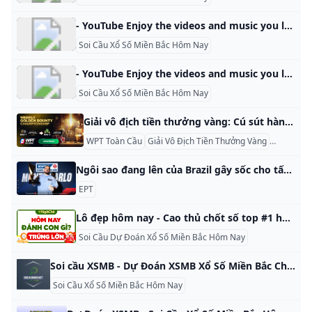
WPT Global Million Hyper PKO Showdown: Chi tiết & Hướ
Sòng bạc tiền thưởng hàng đầu không có tiền gửi vào nă
Xin Số Đề Hôm Nay - Soi Cầu Bạch Thủ Đề 3 Miền Bắc Tr
blackjack
James Obst giành chức vô địch WPT Australia và giành đư
- YouTube Enjoy the videos and music you love, upload original content, and share it all with friends, family, and the world on YouTube.
xì dách online
Đánh giá về Everygame Poker: Hướng dẫn chơi Poker trự
Ai đã phát minh ra trò chơi roulette?
Lô đẹp hôm nay - Cao thủ chốt số top #1 hôm nay đánh c
Soi Cầu Xổ Số Miền Bắc Hôm Nay
Soi cầu 7777 hôm nay - Dự đoán lô vàng miền Bắc miễn p
luật chơi xì dách
Dự đoán xổ số Miền Bắc - Soi cầu MB chốt số hôm nay ch
- YouTube Enjoy the videos and music you love, upload original content, and share it all with friends, family, and the world on YouTube.
Soi Cầu XSMB Dự Đoán MB Chốt Số Miền Bắc Chính Xác V
Làm cho Phil Ivey cười có thể biến thành một ngày trả lươ
Kết quả xổ số miền bắc hôm nay Thống kê Soi cầu Miễn p
Poker toàn cầu có phải là tiền thật không?
Luật Chơi Poker Online tại DA88
OnePlus Community
Soi Cầu Xổ Số Miền Bắc Hôm Nay
Soi cầu XSMB - Dự đoán MB - Soi cầu xổ số miền Bắc chín
Soi cầu MB 13/10 - Dự đoán XSMB xổ số miền Bắc Kubet -
Thống kê XSMB - Thống kê xổ số miền Bắc hôm nay
xì dách online
Giải vô địch tiền thưởng vàng: Cú sút hàng tuần của bạn ở mức 100 nghìn đô la trên WPT Global Giải vô địch tiền thưởng vàng: Cú sút hàng tuần của bạn ở mức 100 nghìn đô la trên WPT Global Giải vô địch tiền thưởng vàng: Cú sút hàng tuần của bạn ở mức 100 nghìn đô la trên WPT Global WPT Global đã giới thiệuGiải vô địch tiền thưởng vàng, một giải đấu loại trực tiếp tiến bộ hàng tuần (PKO) cung cấp cho người chơi cơ hội cạnh tranh cho một giải thưởng đáng kể với một lần mua khiêm tốn.
Tôi có thể chơi GGPoker ở Mỹ không?
Roulette đóng vai trò gì trong văn hóa đại chúng chẳng
Ngôi sao đang lên của Brazil gây sốc cho tất cả mọi ngư
Soi Cau Ngu Hanh XSMB - YouTube
WPT Toàn Cầu
Giải Vô Địch Tiền Thưởng Vàng
Poker Trự
Cầu bạch thủ Miền Bắc- Cau bach thu XSMB
Soi Cầu XSMB Miễn Phí Ngày Hôm Nay Trực Tiếp Hôm Na
Phil Ivey tổ chức trò chơi gặp gỡ lễ hội tại Wynn Las Veg
Ngày 20-25 tháng 9 năm 2024 Giải vô địch WPT Úc
22bet – Trải Nghiệm Cá Cược Trực Tuyến Đẳng Cấp
Đối tác toàn cầu của WPT với Câu lạc bộ bài Poker & Sòng
WPT Global có ứng dụng di động không?
xì dách online
Dự đoán XSMB hôm nay miễn phí và độ chính xác cao - 1
Ngôi sao đang lên của Brazil gây sốc cho tất cả mọi người bằng cách giành giải thưởng triệu euro ở Monte Carlo Poker World chào đón một con ngựa siêu tối! Cầu thủ người Brazil Pedro Padilha giành được sự kiện con lăn cao Monte Carlo â ¬ 25k, mang về giải thưởng 1,14 triệu! Tuần này tại Monte Carlo EPT Â ¬ 25.000 sự kiện con lăn cao, cầu thủ người Brazil Pedro Padilha đã mang đến một màn trình diễn xuất sắc, đảm bảo giải thưởng lớn nhất trong sự nghiệp của anh ấy - 1.14 triệu! Cuộc thi rất khốc liệt, nhưng Padilha đã chiến đấu theo cách của mình và nổi lên như một cầu thủ nổi bật của giải đấu.
Ngôi sao đang lên của Brazil gây sốc cho tất cả mọi ngư
Dự đoán XSMB - Soi Cầu xổ số Miền Bắc hôm nay - DD X
- YouTube
Soi Cầu KQXS 3 Miền Chính Xác Nhất - Dự Đoán Kết Quả
Luật Chơi Xì Dách: Thứ Tự Tay Bài Cách Rút Và So Bài
EPT
Dự đoán xổ số Miền Bắc - Soi cầu MB chốt số hôm nay ch
Soi Cầu KQXS 3 Miền Chính Xác Nhất - Dự Đoán Kết Quả
Cách Tham Gia Xổ Số Miền Bắc An Toàn và Có Trách Nhi
Dự đoán XSMB - Soi cầu MB - Dự đoán Miền Bắc hôm nay
WSOP USA Top 8 Câu hỏi thường gặp
Sòng bạc trực tuyến đáng tin cậy nhất: WPT Global
xì dách
Dự đoán kết quả xổ số Miền Bắc hôm nay-Soi Cầu XSMB 
Kèo Bóng Đá Châu Âu: Hướng Dẫn Chi Tiết và Cách Đọc 
Lô đẹp hôm nay - Cao thủ chốt số top #1 hôm nay đánh con gì Cặp lô đẹp hôm nay dễ trúng nhất - Xem các cao thủ chốt số top #1 miền Bắc hôm nay đánh con gì. Xin số đề MB miễn phí gồm dự đoán cặp 1 cặp duy nhất chính xác 100% Đăng nhập BXH Cao thủ Ngô Cao thủ Chè STT Tên Điểm Liên tiếp Lần trúng Tuấn Nguyễn hữu 17 0 3 Huy Nguyen 12 1 1 Ty 9 0 2 4 Hiep Vu 0 0 0 STT Tên Điểm Liên tiếp Lần trúng Tuấn Nguyễn hữu 17 0 3 Ty 9 0 2 Huy Nguyen 12 1 1 4 Hiep Vu 0 0 0 STT Tên Điểm Liên tiếp Lần trúng Ty 9 0 0 Hiep Vu 0 0 0 Tuấn Nguyễn hữu 17 0 0 4 Huy Nguyen 12 0 0 BXH Cao thủ Ngô Cao thủ Chè STT Tên Điểm Liên tiếp Lần trúng Thãnh Chon 58 3 7 Huy Nguyen 57 6 10 Ty 53 2 8 4 Thanh Thuỷ 50 4 7 5 Anh Thợ Camera 48 4 9 6 Be Hua 45 3 8 7 Thuyen Tran van 40 3 7 8 Quỳnh NguyỄn 39 4 7 9 Duc Tri Nguyen 38 0 6 10 Tuấn Nguyễn hữu 35 2 7 11 Tan Ut 34 3 7 12 Hiep Vu 32 5 7 13 Quý Lê 32 4 6 14 Phụng Trần 30 3 5 15 Hưng Nguyễn Xuân 27 4 6 16 Vũ Duy Long ( 0585.
- YouTube
Soi cầu MB 13/10 - Dự đoán XSMB xổ số miền Bắc Kubet -
- YouTube
Hyper Dash trong WPT Global là gì? Đi sâu vào hành độn
Soi Cầu Dự Đoán Xổ Số Miền Bắc Hôm Nay
11 ứng dụng và trò chơi poker hay nhất dành cho Androi
Soi Cầu XSMB Forumketqua.net - Diễn đàn xổ số lớn nhất
- YouTube
xì dách
Hướng dẫn sự kiện WPT Paris 2024
XSMB Bao Giờ Quay? Lịch Quay Thưởng Chính Xác 18h15
Profil » DergiPark
Soi cầu XSMB - Dự Đoán XSMB Xổ Số Miền Bắc Chính Xác Nhất Hôm Nay LinkedIn Soi cầu XSMB - Dự Đoán XSMB Xổ Số Miền Bắc Chính Xác Nhất Hôm Nay | 178 followers on LinkedIn. Chuyên: Soi cầu xsmb - Soi cầu xsmb wap - Soi cầu win2888 - dự đoán xsmb chuẩn xác - Soi cầu xsmb chính xác 100%. | Chuyên Soi Cầu XSMB - Dự Đoán XSMB - Soi cầu xsmb wap - Soi cầu win2888 - Xổ Số Miền Bắc Hôm Nay Chính Xác Nhất.
Luật Chơi Xì Dách: Thứ Tự Tay Bài Cách Rút Và So Bài
Ai đã phát minh ra trò chơi roulette?
Kết quả XSMB ngày 5/10/2021 - Dự đoán soi cầu trực tiếp
Kết quả XSMB ngày 5/10/2021 - Dự đoán soi cầu trực tiếp
Soi Cầu Xổ Số Miền Bắc Hôm Nay
Đánh giá về Everygame Poker: Hướng dẫn chơi Poker trự
Sử dụng đô la hộ chiếu toàn cầu WPT để vào các sự kiện 
Một phát bắn - Giải đấu Freezeout của WPT Global
cách chơi xì dách
blackjack
Xổ số kiến thiết miền Bắc là gì?