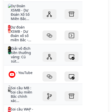
Dự Đoán
XSMB - Dự
Đoán Xổ Số
Miền Bắc...
Dự đoán
XSMB - Dự
đoán xổ số
miền Bắc -...
Giải vô địch
tiền thưởng
vàng: Cú
sút...
- YouTube
Soi cầu MB :
Soi cầu miền
Bắc chính
xác...
Soi cầu WAP -