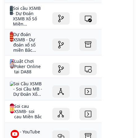
Soi cầu XSMB
- Dự Đoán
XSMB Xổ Số
Miền...
Dự đoán
XSMB - Dự
đoán xổ số
miền Bắc...
Luật Chơi
Poker Online
tại DA88
Soi Cầu XSMB
- Soi Cầu MB -
Dự Đoán Xổ...
Soi cau
XSMB- soi
cau Miền Bắc
- YouTube