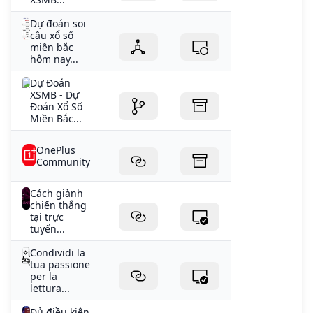
Dự đoán soi
cầu xổ số
miền bắc
hôm nay...
Dự Đoán
XSMB - Dự
Đoán Xổ Số
Miền Bắc...
OnePlus
Community
Cách giành
chiến thắng
tại trực
tuyến...
Condividi la
tua passione
per la
lettura...
Đủ điều kiện