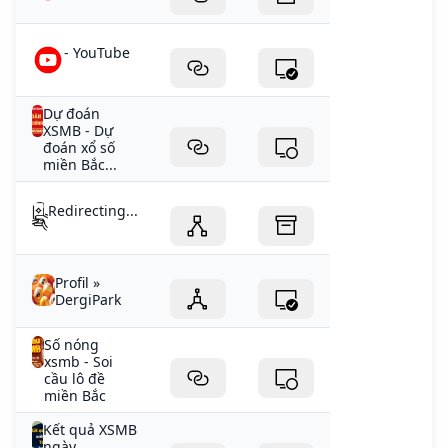
- YouTube
Dự đoán
XSMB - Dự
đoán xổ số
miền Bắc...
Redirecting...
Profil »
DergiPark
Số nóng
xsmb - Soi
cầu lô đề
miền Bắc
Kết quả XSMB
ngày