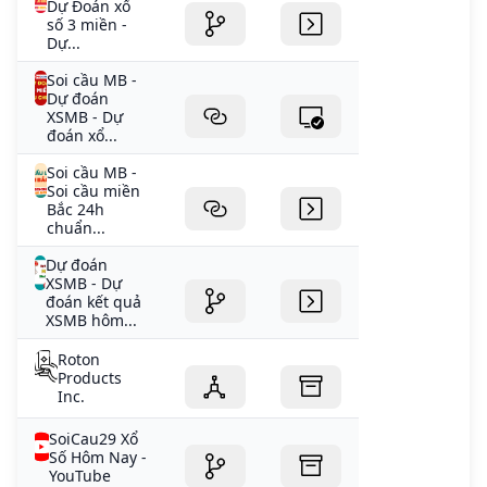
Dự Đoán xổ
số 3 miền -
Dự...
Soi cầu MB -
Dự đoán
XSMB - Dự
đoán xổ...
Soi cầu MB -
Soi cầu miền
Bắc 24h
chuẩn...
Dự đoán
XSMB - Dự
đoán kết quả
XSMB hôm...
Roton
Products
Inc.
SoiCau29 Xổ
Số Hôm Nay -
YouTube