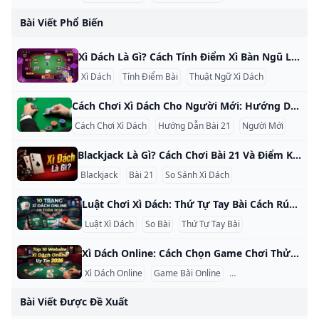
Dự đoán XSMB Thứ 2 ngày 2-9-2024
Dự đoán xổ số Miền Bắc Soi cầu XSMB hôm nay miễn phí
luật chơi xì dách
xì dách
xì dách online
Bài Viết Phổ Biến
Lịch thi WPT Châu Á Thái Bình Dương 2024-2025
Phil Ivey tổ chức trò chơi gặp gỡ lễ hội tại Wynn Las Veg
Soi cầu XSMB Win2888 chính xác - Soi cầu MB - Dự đoán 
Soi Cầu KQXS 3 Miền Chính Xác Nhất - Dự Đoán Kết Quả
Soi cầu dự đoán xổ số 3 miền hôm nay - Dự đoán XS chín
Giải vô địch WPT Prime trở lại với Jereld Sam Shining
Dự Đoán XSMB - Soi Cầu Xổ Số Miền Bắc Hôm Nay Ngày M
James Obst giành chức vô địch WPT Australia và giành đư
Xổ số kiến thiết miền Bắc là gì?
xì dách
Sòng bạc toàn cầu WPT: Một cuộc phiêu lưu đầy thú vị
Xì Dách Là Gì? Cách Tính Điểm Xì Bàn Ngũ Linh Và Quắc Xì Dách Là Gì? Cách Tính Điểm, Xì Bàn, Ngũ Linh Và Quắc Xì dách là trò chơi bài sử dụng bộ bài Tây 52 lá, trong đó người chơi cố gắng tạo một tay bài có tổng điểm cao nhưng không vượt quá giới hạn 21. Trò chơi có nhiều điểm tương đồng với blackjack, nhưng cách gọi, thứ tự tay bài và một số quy tắc tại Việt Nam có thể khác.
SoiCau29 Xổ Số Hôm Nay - YouTube
Kết quả XSMB ngày 17/1 - Dự đoán soi cầu trực tiếp xổ s
Dự Đoán XSMB - Dự Đoán Xổ Số Miền Bắc hôm nay - Soi
Thứ 7 Miền Bắc: Dự đoán con số và mẹo chơi an toàn
Soi cầu dự đoán xổ số 3 miền hôm nay - Dự đoán XS chín
Soi Cầu XSMB - Dự đoán xổ số miền Bắc - Soi Cau MB Hô
Xì Dách
Tính Điểm Bài
Thuật Ngữ Xì Dách
Phần thưởng chào mừng mới của WPT Global: lên tới $ 
Dự đoán XSMB - Soi Cầu xổ số Miền Bắc hôm nay - DD X
Quy tắc mới cho Thiên đường WSOP: Thiết bị điện tử và H
Rake Chase là gì?
Xem Trực Tiếp XSMB Hôm Nay Trên Kênh Nào? Cập Nhật 
Ai có nhiều vòng tay WSOP nhất?
WPT Global có ứng dụng di động không?
WPT Global Cow Boy: Quan điểm của người chơi
Đủ điều kiện tham quan Red Dragon Poker Tour Jeju 2025
Tin tức xổ số miền Bắc và soi cầu chuẩn hôm nay
Sử dụng mã tiền thưởng WPT777 để yêu cầu ưu đãi đặc bi
- YouTube
Cách Chơi Xì Dách Cho Người Mới: Hướng Dẫn Từ Chia Bài Đến So Điểm Cách Chơi Xì Dách Cho Người Mới: Hướng Dẫn Từ Chia Bài Đến So Điểm Cách chơi xì dách cơ bản không khó: mỗi người nhận hai lá, tính tổng điểm rồi quyết định rút thêm hoặc dừng. Tuy nhiên, người mới cần đặc biệt chú ý đến cách tính lá A và các tay đặc biệt như xì bàn, xì dách, ngũ linh. Bước 1: Chuẩn bị bộ bài và xác định người làm cái Xì dách thường sử dụng bộ bài Tây 52 lá, không dùng Joker.
Soi cầu MB - Soi cầu miền Bắc 24h chuẩn nhất - Soi cầu 
Soi Cau Ngu Hanh XSMB - YouTube
- YouTube
WPT Global vs GGPoker: Bạn nên chọn nền tảng poker n
WPT Global Cow Boy: Quan điểm của người chơi
Cách Chơi Xì Dách
Hướng Dẫn Bài 21
Người Mới
Soi cầu Pascal MB – Thống kê soi cầu Pascale miền Bắc 
Dự đoán XSMB
Soi Cầu XSMB Dự Đoán MB Chốt Số Miền Bắc Chính Xác V
Ngôi sao đang lên của Brazil gây sốc cho tất cả mọi ngư
Xsmb Stories - Wattpad
Xì Dách Là Gì? Cách Tính Điểm Xì Bàn Ngũ Linh Và Quắc
- YouTube
soi cau xsmb chinh xac hom nay Cầu Sói Xó
- YouTube
Blackjack Là Gì? Cách Chơi Bài 21 Và Điểm Khác Với Xì Dách Blackjack Là Gì? Cách Chơi Bài 21 Và Điểm Khác Với Xì Dách Blackjack là trò chơi bài trong đó người chơi cố gắng đạt tổng điểm gần 21 hơn nhà cái mà không vượt quá 21. Trò chơi sử dụng các thuật ngữ như Hit, Stand, Double Down và Split, đồng thời có bộ quy tắc chuẩn hóa hơn so với nhiều biến thể xì dách dân gian. Mục tiêu của blackjack Người chơi không cần có đúng 21 điểm để thắng.
Soi cầu dự đoán xổ số 3 miền hôm nay - Dự đoán XS chín
Xsmb Stories - Wattpad
Chơi Game Bài Tiến Lên Miền Nam Miễn Phí
Xem Trực Tiếp XSMB Hôm Nay Trên Kênh Nào? Cập Nhật 
Blackjack
Bài 21
So Sánh Xì Dách
Paulius Plausinaitis thắng GGMmillion$ SHR với số tiền 
Dự đoán XSMB - Soi cầu MB - Dự đoán Xổ số Miền Bắc
Soi cầu MB - Soi cầu miền Bắc 24h chuẩn nhất - Soi cầu 
Dự đoán XSMB - Dự đoán xổ số miền Bắc hôm nay chính 
cách chơi xì dách
blackjack
Soi cầu XSMB 4/9/2024 – Dự đoán xổ số Miền Bắc 4-9-202
Luật Chơi Xì Dách: Thứ Tự Tay Bài Cách Rút Và So Bài Luật Chơi Xì Dách: Thứ Tự Tay Bài, Cách Rút Và So Bài Luật chơi xì dách có thể thay đổi giữa từng khu vực hoặc nhóm người chơi. Vì vậy, một bộ luật rõ ràng cần xác định cách tính lá A, thứ tự các tay đặc biệt, ngưỡng dừng và quyền của người làm cái. Số lượng người và bộ bài Xì dách sử dụng bộ bài Tây 52 lá.
luật chơi xì dách
Soi Cầu XSMB Forumketqua.net - Diễn đàn xổ số lớn nhất
Dự đoán XSMB - Dự đoán xổ số miền Bắc hôm nay chính 
Sòng bạc trực tuyến đáng tin cậy nhất: WPT Global
11 ứng dụng và trò chơi poker hay nhất dành cho Androi
Luật Xì Dách
So Bài
Thứ Tự Tay Bài
WSOP USA Top 8 Câu hỏi thường gặp
Phil Ivey tổ chức trò chơi gặp gỡ lễ hội tại Wynn Las Veg
xì dách
Cách tải xuống đăng ký và Master WPT Global: 2025 Guid
Xì Dách Online: Cách Chọn Game Chơi Thử Và Bảo Vệ Tài Khoản Xì Dách Online: Cách Chọn Game, Chơi Thử Và Bảo Vệ Tài Khoản Xì dách online có thể xuất hiện dưới dạng trò chơi mô phỏng, ứng dụng ngoại tuyến, bàn nhiều người hoặc phiên bản blackjack trực tuyến. Trước khi tải hay đăng ký, người dùng cần xác định rõ mô hình trò chơi và giá trị của điểm hoặc xu được sử dụng. Các loại xì dách online thường gặp Game ngoại tuyến Người chơi đối đầu với máy và không cần kết nối Internet sau khi cài đặt.
Rake Chase là gì?
Timothy Chung: Từ tiệc sinh nhật đến nhà vô địch WPT P
Soi cầu MB VIP 8/11 - Dự Đoán XSMB xổ số miền bắc hôm
Dự đoán MB - Soi cầu xổ số miền Bắc - Soi cầu XSMB Win 
Phân tích XS 3 miền - Tham khảo phân tích kết quả xổ số
Soi cầu XSMB Win2888 chính xác - Soi cầu MB - Dự đoán 
Poker toàn cầu có phải là tiền thật không?
Soi cầu XSMB 04/09/2024 - Dự đoán XSMB Thứ 4 miễn ph
Xì Dách Online
Game Bài Online
Bảo Mật Ứng Dụng
Dự đoán xổ số Miền Bắc soi cau xs mb du doan xsmb ho
Soi Cầu KQXS 3 Miền Chính Xác Nhất - Dự Đoán Kết Quả
Sòng bạc toàn cầu WPT: Một cuộc phiêu lưu đầy thú vị
Hôm nay đánh con gì đánh số mấy
luật chơi xì dách
xì dách
Bài Viết Được Đề Xuất
Sách hướng dẫn giải đấu WPT Playground 2024
Dự đoán xổ số Miền Bắc - Soi cầu MB chốt số hôm nay ch
Lễ hội mùa xuân toàn cầu WPT: 7.000.000 đô la giải thư
Soi cầu MB - Soi cầu miền Bắc 24h chuẩn nhất - Soi cầu 
Xổ số kiến thiết miền Bắc là gì?
TCPIP vs external interrupt - DipTrace Forum