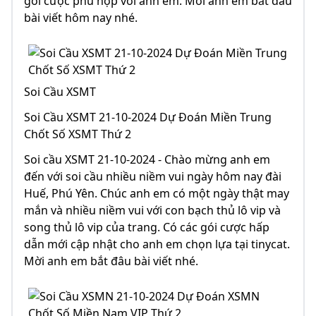
gói cược phù hợp với anh em. Mời anh em bắt đầu
Xì Dách Là Gì? Cách Tính Điểm Xì Bàn Ngũ Linh Và Quắ
bài viết hôm nay nhé.
Máy đánh bạc trả tiền thật mà không cần đặt cọc Chơi
Dự đoán XSMB - Dự đoán kết quả XSMB hôm nay Xó T
Soi cầu dự đoán kết quả xổ số 3 miền Bắc – Trung - N
Soi Cầu XSMT
Soi Cầu XSMT 21-10-2024 Dự Đoán Miền Trung
Chốt Số XSMT Thứ 2
Soi cầu XSMT 21-10-2024 - Chào mừng anh em
đến với soi cầu nhiều niềm vui ngày hôm nay đài
Huế, Phú Yên. Chúc anh em có một ngày thật may
mắn và nhiều niềm vui với con bạch thủ lô vip và
song thủ lô vip của trang. Có các gói cược hấp
dẫn mới cập nhật cho anh em chọn lựa tại tinycat.
Mời anh em bắt đâu bài viết nhé.