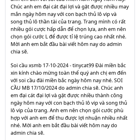
Chúc anh em đại cát đại lợi và gặt được nhiều may
mắn ngày hôm nay với con bạch thủ lô vip và
song thủ lô thần tài của trang. Trang mình có rất
nhiều gói cược hấp dẫn để chọn lựa, anh em nên
chọn gói cước L để được tỉ lệ trúng cao nhất nhé.
Mời anh em bắt đầu bài viết hôm nay do admin
chia sẽ.
Soi cầu xsmb 17-10-2024 - tinycat99 Đài miền bắc
xin kính chào mừng toàn thể quý anh chị em đến
với soi cầu đài miền bắc ngày hôm nay nhé. SOI
CẦU MB 17/10/2024 do admin chia sẽ. Chúc anh
em đại cát đại lợi và gặt được nhiều thành công
ngày hôm nay với con bạch thủ lô vip và song thủ
lô vip của trang. Anh em nên chọn gói cước phù
hợp với anh em để thu được lợi nhuận nhiều nhất
nhé. Mời anh em bắt đầu bài viết hôm nay do
admin chia sẽ.