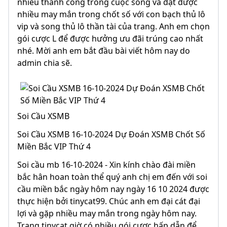
nhiều thành công trong cuộc sống và đạt được
nhiều may mắn trong chốt số với con bạch thủ lô
vip và song thủ lô thần tài của trang. Anh em chọn
gói cược L để được hưởng ưu đãi trúng cao nhất
nhé. Mời anh em bắt đầu bài viết hôm nay do
admin chia sẽ.
Soi Cầu XSMB
Soi Cầu XSMB 16-10-2024 Dự Đoán XSMB Chốt Số
Miền Bắc VIP Thứ 4
Soi cầu mb 16-10-2024 - Xin kính chào đài miền
bắc hân hoan toàn thể quý anh chị em đến với soi
cầu miền bắc ngày hôm nay ngày 16 10 2024 được
thực hiện bởi tinycat99. Chúc anh em đại cát đại
lợi và gặp nhiều may mắn trong ngày hôm nay.
Trang tinycat giờ có nhiều gói cược hấp dẫn để