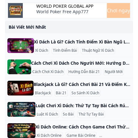
Xổ số miền Bắc 1 ăn bao nhiêu?
Soi cầu XSMB Win2888 chính xác - Soi cầu MB - Dự đoán 
Cách tải xuống WPTGO và bắt đầu
WORLD POKER GLOBAL APP
Soi cầu xổ số miễn phí dự đoán xổ số Miền Bắc hôm nay X
Chơi ngay
Soi cầu MB - Soi cầu XSMB - Soi cầu miền Bắc miễn phí
World Poker Free App777
Timothy Chung: Từ tiệc sinh nhật đến nhà vô địch WPT P
Cách bắt đầu chơi bài xì phé trực tuyến vào năm 2025: 
du doan xsmb soi cau xo so mien bac hom nay mien phi
- YouTube
Cory Zeidman nhận tội về kế hoạch gian lận cá cược thể 
xì dách
xì dách
Bài Viết Mới Nhất
Dự đoán XSMB Thứ 5 ngày 5-9-2024
Trực Tiếp Xổ Số Miền Bắc Kênh Nào?
Soi cau XSMB- soi cau Miền Bắc
- YouTube
TCPIP vs external interrupt - DipTrace Forum
blackjack
2025 Vụ nổ WSOP! Các định dạng mới + Giải thưởng lớn n
Xì Dách Là Gì? Cách Tính Điểm Xì Bàn Ngũ Linh Và Quắc Xì Dách Là Gì? Cách Tính Điểm, Xì Bàn, Ngũ Linh Và Quắc Xì dách là trò chơi bài sử dụng bộ bài Tây 52 lá, trong đó người chơi cố gắng tạo một tay bài có tổng điểm cao nhưng không vượt quá giới hạn 21. Trò chơi có nhiều điểm tương đồng với blackjack, nhưng cách gọi, thứ tự tay bài và một số quy tắc tại Việt Nam có thể khác.
Soi cầu MB VIP 8/11 - Dự Đoán XSMB xổ số miền bắc hôm
Máy đánh bạc trả tiền thật mà không cần đặt cọc Chơi mi
Quay xổ số miền Bắc ở đâu?
Soi cầu MB - Soi cầu XSMB - Soi cầu miền Bắc miễn phí
Xì Dách
Tính Điểm Bài
Thuật Ngữ Xì Dách
luật chơi xì dách
Martin Tsvetanov giành chiến thắng trong sự kiện chính 
Chơi Game Bài Tiến Lên Miền Nam Miễn Phí
Trò chơi roulette lần đầu tiên được chơi ở đâu và khi nào
Hướng dẫn rút tiền toàn cầu của WPT: Tiền mặt được thự
Redirecting...
Thống kê XSMB - Thống kê xổ số miền Bắc hôm nay
Cách Chơi Xì Dách Cho Người Mới: Hướng Dẫn Từ Chia Bài Đến So Điểm Cách Chơi Xì Dách Cho Người Mới: Hướng Dẫn Từ Chia Bài Đến So Điểm Cách chơi xì dách cơ bản không khó: mỗi người nhận hai lá, tính tổng điểm rồi quyết định rút thêm hoặc dừng. Tuy nhiên, người mới cần đặc biệt chú ý đến cách tính lá A và các tay đặc biệt như xì bàn, xì dách, ngũ linh. Bước 1: Chuẩn bị bộ bài và xác định người làm cái Xì dách thường sử dụng bộ bài Tây 52 lá, không dùng Joker.
Giới Thiệu Casino Online Vip79
Soi cầu XSMB 04/09/2024 - Dự đoán XSMB Thứ 4 miễn ph
Soi Cầu XSMB 03-09-2024 Dự Đoán Kết Quả Xổ Số Miền B
Lễ hội mùa xuân toàn cầu WPT: 7.000.000 đô la giải thư
Dự đoán MB - Thống kê xổ số miền Bắc XSMB hôm nay m
Cách Chơi Xì Dách
Hướng Dẫn Bài 21
Người Mới
Soi cầu dự đoán Xổ Số Miền Bắc ngày 21/1/2024 - DD XS
Soi Cầu KQXS 3 Miền Chính Xác Nhất - Dự Đoán Kết Quả
- YouTube
Phân tích XS 3 miền - Tham khảo phân tích kết quả xổ số
WPT Global từ Chủ nhật Hyper PKO Showdown: Mua thấp
WPT Global từ Chủ nhật Hyper PKO Showdown: Mua thấp
Dự đoán XSMB - Soi Cầu xổ số Miền Bắc hôm nay - DD X
Blackjack Là Gì? Cách Chơi Bài 21 Và Điểm Khác Với Xì Dách Blackjack Là Gì? Cách Chơi Bài 21 Và Điểm Khác Với Xì Dách Blackjack là trò chơi bài trong đó người chơi cố gắng đạt tổng điểm gần 21 hơn nhà cái mà không vượt quá 21. Trò chơi sử dụng các thuật ngữ như Hit, Stand, Double Down và Split, đồng thời có bộ quy tắc chuẩn hóa hơn so với nhiều biến thể xì dách dân gian. Mục tiêu của blackjack Người chơi không cần có đúng 21 điểm để thắng.
Dự đoán xổ số Miền Bắc Soi cầu XSMB hôm nay miễn phí
Soi cầu XSMB 4/9/2024 – Dự đoán xổ số Miền Bắc 4-9-202
Roton Products Inc.
Dự Đoán XSMB - Dự Đoán Xổ Số Miền Bắc hôm nay - Soi
- YouTube
Blackjack
Bài 21
So Sánh Xì Dách
Khi nào và tại sao số 0 kép được thêm vào bánh xe roule
Dự đoán xổ số Miền Bắc Soi cầu XSMB hôm nay miễn phí
Những quốc gia nào bị hạn chế trên WPT Global?
Dự Đoán Xổ Số Miền Bắc Diễn Đàn Xổ Số Thần Tài
- YouTube
cách chơi xì dách
- YouTube
Luật Chơi Xì Dách: Thứ Tự Tay Bài Cách Rút Và So Bài Luật Chơi Xì Dách: Thứ Tự Tay Bài, Cách Rút Và So Bài Luật chơi xì dách có thể thay đổi giữa từng khu vực hoặc nhóm người chơi. Vì vậy, một bộ luật rõ ràng cần xác định cách tính lá A, thứ tự các tay đặc biệt, ngưỡng dừng và quyền của người làm cái. Số lượng người và bộ bài Xì dách sử dụng bộ bài Tây 52 lá.
Dự đoán XSMB Thứ 2 ngày 2-9-2024
Soi cầu XSMB Win2888 chính xác - Soi cầu MB - Dự đoán 
Sách hướng dẫn giải đấu WPT Australia 2024
Luật Xì Dách
So Bài
Thứ Tự Tay Bài
Cách Tham Gia Xổ Số Miền Bắc An Toàn và Có Trách Nhi
- YouTube
blackjack
Xì Dách Online: Cách Chọn Game Chơi Thử Và Bảo Vệ Tài Khoản Xì Dách Online: Cách Chọn Game, Chơi Thử Và Bảo Vệ Tài Khoản Xì dách online có thể xuất hiện dưới dạng trò chơi mô phỏng, ứng dụng ngoại tuyến, bàn nhiều người hoặc phiên bản blackjack trực tuyến. Trước khi tải hay đăng ký, người dùng cần xác định rõ mô hình trò chơi và giá trị của điểm hoặc xu được sử dụng. Các loại xì dách online thường gặp Game ngoại tuyến Người chơi đối đầu với máy và không cần kết nối Internet sau khi cài đặt.
WPT Australia Returns: Thời điểm quan trọng của poker t
Dự đoán kết quả xổ số Miền Bắc hôm nay-Soi Cầu XSMB 
Blackjack Là Gì? Cách Chơi Bài 21 Và Điểm Khác Với Xì Dá
- YouTube
Texas Holdem Flop có nghĩa là gì?
Xì Dách Online
Game Bài Online
Bảo Mật Ứng Dụng