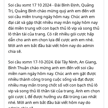
Soi cầu xsmt 17 10 2024 - Đài Bình Định, Quảng
Trị, Quảng Bình chào mừng quý anh em đến với
soi cầu miền trung ngày hôm nay. Chúc anh em
đại cát và gặp thật nhiều may mắn ngày hôm nay
đài miền trung với con bạch thủ lô vip và song thủ
lô thần tài của trang. Có rất nhiều gói cược hấp
dẫn cho anh em chọn lựa để cược anh em nhé.
Mời anh em bắt đầu bài viết hôm nay do admin
chia sẽ.
Soi cầu xsmn 17-10-2024. Đài Tây Ninh, An Giang,
Bình Thuận chào mừng anh em đến với soi cầu
miền nam ngày hôm nay. Chúc anh em gặt được
nhiều thành công trong cuộc sống và đạt được
nhiều may mắn trong chốt số với con bạch thủ lô
vip và song thủ lô thần tài của trang. Anh em chọn
gói cược L để được hưởng ưu đãi trúng cao nhất
nhé. Mời anh em bắt đầu bài viết hôm nay do