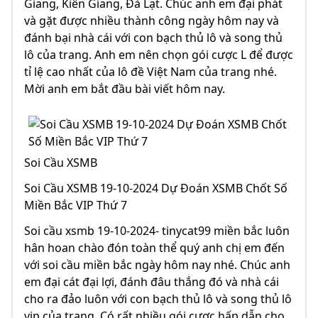
Giang, Kiên Giang, Đà Lạt. Chúc anh em đại phát
và gặt được nhiều thành công ngày hôm nay và
đánh bại nhà cái với con bạch thủ lô và song thủ
lô của trang. Anh em nên chọn gói cược L để được
tỉ lệ cao nhất của lô đề Việt Nam của trang nhé.
Mời anh em bắt đầu bài viết hôm nay.
Soi Cầu XSMB
Soi Cầu XSMB 19-10-2024 Dự Đoán XSMB Chốt Số
Miền Bắc VIP Thứ 7
Soi cầu xsmb 19-10-2024- tinycat99 miền bắc luôn
hân hoan chào đón toàn thể quý anh chị em đến
với soi cầu miền bắc ngày hôm nay nhé. Chúc anh
em đại cát đại lợi, đánh đâu thắng đó và nhà cái
cho ra đảo luôn với con bạch thủ lô và song thủ lô
vip của trang. Có rất nhiều gói cược hấp dẫn cho