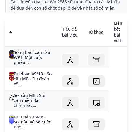
Các chuyên gia của Win2888 sẽ cùng đưa ra các lý luận
để đưa đến con số chốt đẹp lô dễ về nhất sổ xố miền
bắc chiều nay. Mời mọi người cùng theo dõi soi cầu
xì dách
xsmb dự đoán mb miền phí của Win2888
Liên
Soi cau XSMB- soi cau Miền Bắc
Tiêu đề
kết
#
Từ khóa
bài viết
bài
Dự đoán xổ số đại phát - Soi cầu xổ số đại phát miền Bắ
viết
Một người phụ nữ hướng dẫn lựa chọn đồ chơi tình dục
Soi cầu MB - Dự đoán XSMB - Dự đoán xổ số miền Bắc h
Sòng bạc toàn cầu
Dự đoán XSMB - Soi cầu MB - Dự đoán Miền Bắc hôm nay
WPT: Một cuộc
phiêu...
Trò chơi roulette lần đầu tiên được chơi ở đâu và khi nào
Soi cầu MB VIP 8/11 - Dự Đoán XSMB xổ số miền bắc hôm
Dự đoán XSMB - Soi
Soi cầu XSMB - Dự Đoán XSMB Xổ Số Miền Bắc Chính Xác
cầu MB - Dự đoán
xổ...
Hyper Dash trong WPT Global là gì? Đi sâu vào hành độn
- YouTube
Soi cầu MB : Soi
cách chơi xì dách
cầu miền Bắc
chính xác...
Soi cầu MB - Soi cầu miền Bắc 24h chuẩn nhất - Soi cầu 
XSMB 17/9/2021 xổ số miền Bắc hôm nay thứ 6 17/9/202
Dự Đoán XSMB -
Giải Đặc Biệt XSMB Bao Nhiêu Tiền? 500 Triệu Đồng
Soi Cầu Xổ Số Miền
Bắc...
XSMB 9/7 - Xổ số miền Bắc hôm nay thứ 6 9/7/2021 - dự 