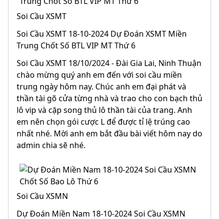
Soi Cầu XSMT
Soi Cầu XSMT 18-10-2024 Dự Đoán XSMT Miền
Trung Chốt Số BTL VIP MT Thứ 6
Soi Cầu XSMT 18/10/2024 - Đài Gia Lai, Ninh Thuận
chào mừng quý anh em đến với soi cầu miền
trung ngày hôm nay. Chúc anh em đại phát và
thần tài gõ cửa từng nhà và trao cho con bạch thủ
lô vip và cặp song thủ lô thần tài của trang. Anh
em nên chọn gói cược L để được tỉ lệ trúng cao
nhất nhé. Mời anh em bắt đầu bài viết hôm nay do
admin chia sẽ nhé.
Soi Cầu XSMN
Dự Đoán Miền Nam 18-10-2024 Soi Cầu XSMN