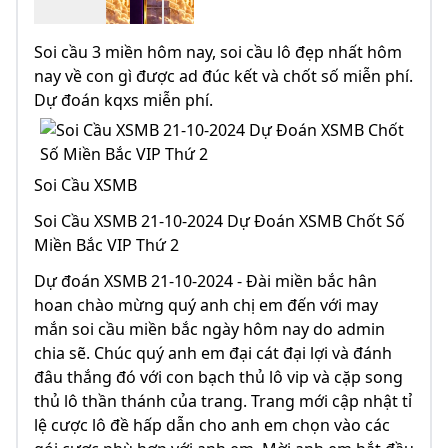
Điều khoản tiền thưởng toàn cầu của WPT: Tiền mặt đ
Soi cầu XSMB 30/7/2021-Dự đoán Xổ Số Miền Bắc thứ 6 Xó 
Top 5 Nhà Cái Uy Tín Nhất Việt Nam 2024
Xổ số kiến thiết miền Bắc là gì?
Dự đoán XSMB - Soi cầu MB - Dự đoán Xổ số Miền Bắc
Cuộc thi Discord nóng lên: Hãy tham gia hành động!
luật chơi xì dách
Sòng bạc tiền thưởng hàng đầu không có tiền gửi vào 
Soi cầu 3 miền hôm nay, soi cầu lô đẹp nhất hôm
Giải vô địch tiền thưởng vàng: Cú sút hàng tuần của bạn ở
WPT Global vs GGPoker: Bạn nên chọn nền tảng poker nào
Dự đoán xổ số Miền Bắc Soi cầu XSMB hôm nay miễn p
xì dách
nay về con gì được ad đúc kết và chốt số miễn phí.
WPT Global ¥ 110 CN ¥ triệu Chủ nhật Hyper PKO Showdo
Chơi Game Bài Tiến Lên Miền Nam Miễn Phí
Quay xổ số miền Bắc ở đâu?
Giải vô địch thế giới WPT 2024 khai mạc tại Wynn Las Ve
Dự đoán kqxs miễn phí.
Cách tải xuống WPTGO và bắt đầu
SoiCau29 Xổ Số Hôm Nay - YouTube
Soi Cầu XSMB Miễn Phí Ngày Hôm Nay Trực Tiếp Hôm 
Tôi có thể chơi GGPoker ở Mỹ không?
Sự trở lại của Shevliakov giành giải thưởng hàng triệu eu
- YouTube
Xổ Số Miền Bắc Trực Tiếp Ở Đâu?
Condividi la tua passione per la lettura - Anobii
Soi Cầu XSMB Dự Đoán MB Chốt Số Miền Bắc Chính Xác VIP
Phân tích MB - Phân tích xổ số miền Bắc 24H hôm nay - T
Dự đoán XSMB - Dự đoán xổ số miền Bắc hôm nay chín
Cuộc thi Discord nóng lên: Hãy tham gia hành động!
Soi Cau Ngu Hanh XSMB - YouTube
Rake Chase là gì?
Vui Cùng Dafabet – Khám Phá Thế Giới Cá Cược Đẳng 
Soi Cầu XSMB
Chơi Tiến Lên Miền Nam Offline: Hướng Dẫn Tải Game 
Kết quả XSMB ngày 5/10/2021 - Dự đoán soi cầu trực t
Lịch thi WPT Châu Á Thái Bình Dương 2024-2025
Soi Cầu XSMB 21-10-2024 Dự Đoán XSMB Chốt Số
Một người phụ nữ hướng dẫn lựa chọn đồ chơi tình d
Kết quả xổ số miền Bắc Trung Nam hôm nay kq xsmb 
Miền Bắc VIP Thứ 2
SoiCau29 Xổ Số Hôm Nay - YouTube
Hôm nay đánh con gì đánh số mấy
Trò chơi roulette lần đầu tiên được chơi ở đâu và khi n
Dự đoán XSMB 21-10-2024 - Đài miền bắc hân
Dự đoán XSMB - Soi cầu MB - Dự đoán xổ số miền Bắc t
cách chơi xì dách
hoan chào mừng quý anh chị em đến với may
Cách tải xuống WPTGO và bắt đầu
- YouTube
mắn soi cầu miền bắc ngày hôm nay do admin
Hướng Dẫn Chi Tiết Về Fun88 Đăng Nhập
chia sẽ. Chúc quý anh em đại cát đại lợi và đánh
Ứng dụng sòng bạc trực tuyến hàng đầu năm 2025
đâu thắng đó với con bạch thủ lô vip và cặp song
Soi Cầu XSMB - Soi Cầu MB - Dự Đoán Xổ Số Miền Bắc
thủ lô thần thánh của trang. Trang mới cập nhật tỉ
Profil » DergiPark
lệ cược lô đề hấp dẫn cho anh em chọn vào các
du doan xsmb soi cau xo so mien bac hom nay mien p