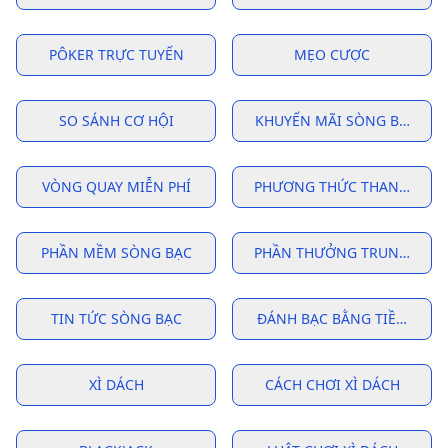
PÔKER TRỰC TUYẾN
MẸO CƯỢC
SO SÁNH CƠ HỘI
KHUYẾN MÃI SÒNG BẠC
VÒNG QUAY MIỄN PHÍ
PHƯƠNG THỨC THANH TOÁ
PHẦN MỀM SÒNG BẠC
PHẦN THƯỞNG TRUNG THÀ
TIN TỨC SÒNG BẠC
ĐÁNH BẠC BẰNG TIỀN THẬT
blackjack
blackjack
xì dách
xì dách
xì dách online
XÌ DÁCH
CÁCH CHƠI XÌ DÁCH
- YouTube
Kết quả XSMB ngày 5/10/2021 - Dự đoán soi cầu trực tiếp
Cầu bạch thủ Miền Bắc- Cau bach thu XSMB
Giải vô địch WPT Prime trở lại với Jereld Sam Shining
WPT Global từ Chủ nhật Hyper PKO Showdown: Mua thấp
Thống kê XSMB - Thống kê xổ số miền Bắc hôm nay
Tin tức xổ số miền Bắc và soi cầu chuẩn hôm nay
- YouTube
Tổng giải thưởng của WPT Prime Đài Loan là bao nhiêu
Dự đoán XSMB - Soi cầu MB - Dự đoán xổ số miền Bắc thầ
Soi cầu MB - Soi cầu miền Bắc 24h chuẩn nhất - Soi cầu 
Dự đoán XSMB – Soi cầu MB miễn phí và chính xác nhất
Dự đoán XSMB - Soi cầu MB - Dự đoán Xổ số Miền Bắc
Tiêu đề EPT củng cố danh tiếng của Stephen Song như 
WPT Global: Sự lựa chọn hàng đầu cho người chơi poker