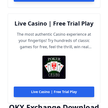
Live Casino | Free Trial Play
The most authentic Casino experience at
your fingertips! Try hundreds of classic
games for free, feel the thrill, win real
rewards!
Live Casino | Free Trial Play
OKX Exchange Download