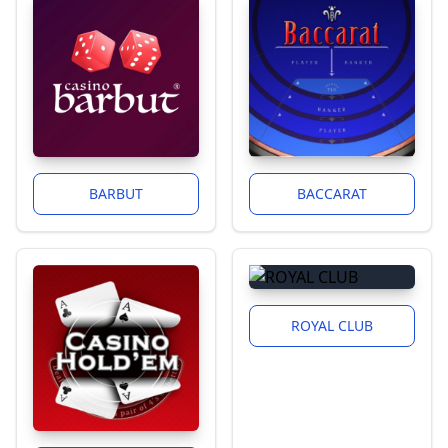
BARBUT
BACCARAT
ROYAL CLUB