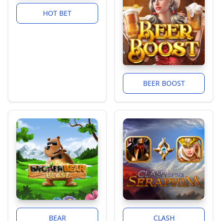
xì dách
Soi cầu XSMB 26/5/2024-Dự đoán Xổ Số Miền Bắc chủ nh
Bạn có biết trò chơi poker trực tuyến WPTGO
Dự đoán xổ số Miền Bắc - Soi cầu MB chốt số hôm nay ch
- YouTube
Dự đoán XSMB hôm nay miễn phí và độ chính xác cao - 1
Các giải đấu hàng ngày từ WPT Global
Dự đoán Soi cầu Xổ số Miền Bắc 10/7/2024 (Thứ 4 - 10/07
Tin tức xổ số miền Bắc và soi cầu chuẩn hôm nay
Soi cầu dự đoán Xổ Số Miền Bắc ngày 21/1/2024 - DD XS
- YouTube
Không có tiền gửi miễn phí tại WPT Global - chơi mà khôn
Soi Cầu XSMB - Dự đoán xổ số miền Bắc - Soi Cau MB Hô
TCPIP vs external interrupt - DipTrace Forum
Kết quả XSMB ngày 17/1 - Dự đoán soi cầu trực tiếp xổ s
Giải đặc biệt XSMB bao nhiêu tiền?
Xổ Số Miền Bắc Trực Tiếp Ở Đâu?
Số nóng xsmb - Soi cầu lô đề miền Bắc
WPT Global có ứng dụng di động không?
Dự đoán XSMB - Dự đoán xổ số miền Bắc hôm nay chính 
Cách Chơi Xì Dách Cho Người Mới: Hướng Dẫn Từ Chia B
XSMB 9/7 - Xổ số miền Bắc hôm nay thứ 6 9/7/2021 - dự 
Soi cầu MB 11/12 – Dự đoán XSMB xổ số miền Bắc Kubet –
Soi cầu MB VIP 22/9 - Dự Đoán XSMB xổ số miền bắc hôm
Tùy chọn thanh toán tại EVERYGAME Poker: Giao dịch n
Số nóng xsmb - Soi cầu lô đề miền Bắc
Cách tải xuống WPTGO và bắt đầu
Dự Đoán XSMB - Dự Đoán Xổ Số Miền Bắc hôm nay - Soi 
Soi cầu XSMB - Dự Đoán XSMB Xổ Số Miền Bắc Chính Xác
Dự đoán XSMB 21/11 - Soi cầu dự đoán xổ số miền Bắc n
Dự đoán XSMB
Dự đoán xổ số Miền Bắc Soi cầu XSMB hôm nay miễn phí
Xem Trực Tiếp XSMB Hôm Nay Trên Kênh Nào? Cập Nhật 
Bitstarz không cần tiền thưởng lên tới 5 BTC và 200 vòng
Dự đoán xổ số miền Bắc hôm nay - Soi cầu MB chính xác 
Dự đoán XSMB - Dự đoán xổ số miền Bắc hôm nay chuẩn
Hướng dẫn rút tiền toàn cầu của WPT: Tiền mặt được thự
- YouTube
Điều khoản tiền thưởng toàn cầu của WPT: Tiền mặt được
HOT BET
Tổng giải thưởng của WPT Prime Đài Loan là bao nhiêu
Không có tiền gửi miễn phí tại WPT Global - chơi mà khôn
Cách tải xuống WPTGO và bắt đầu
Dự đoán xổ số Miền Bắc soi cau xs mb du doan xsmb ho
Redirecting...
Redirecting...
Cách chơi WPT Global trên máy tính của bạn 2024
Soi cầu XSMB Win2888 chính xác - Soi cầu MB - Dự đoán 
Cầu bạch thủ Miền Bắc- Cau bach thu XSMB
Doug Polk phải đối mặt với phản ứng dữ dội khi chơi tron
- YouTube
Soi cầu dự đoán Xổ Số Miền Bắc ngày 21/1/2024 - DD XS
Dự đoán xổ số Miền Bắc soi cau xs mb du doan xsmb ho
Dự đoán XSMB Thứ 2 ngày 2-9-2024
Dự đoán xổ số Miền Bắc soi cau xs mb du doan xsmb ho
Ai đã phát minh ra trò chơi roulette?
- YouTube
Dự đoán xổ số Miền Bắc soi cau xs mb du doan xsmb ho
WSOP USA Top 8 Câu hỏi thường gặp
Dự Đoán Xổ Số Miền Bắc Diễn Đàn Xổ Số Thần Tài
Dự đoán XSMB
Dự đoán XSMB
- YouTube
XSMB 9/7 - Xổ số miền Bắc hôm nay thứ 6 9/7/2021 - dự 
Thống kê xổ số giải đặc biệt theo tuần kết quả xsmb
Quy tắc mới cho Thiên đường WSOP: Thiết bị điện tử và H
Texas Holdem Flop có nghĩa là gì?
Blackjack Là Gì? Cách Chơi Bài 21 Và Điểm Khác Với Xì Dá
Kết quả XSMB ngày 17/1 - Dự đoán soi cầu trực tiếp xổ s
Soi cầu MB 11/12 – Dự đoán XSMB xổ số miền Bắc Kubet –
Lễ hội mùa xuân toàn cầu WPT: 7.000.000 đô la giải thư
Soi cầu MB - Dự đoán XSMB - Dự đoán xổ số miền Bắc h
- YouTube
Xì Dách Online: Cách Chọn Game Chơi Thử Và Bảo Vệ Tài
TCPIP vs external interrupt - DipTrace Forum
Giải Đặc Biệt Xổ Số Miền Bắc 200 triệu - Cách trúng & lưu 
Poker toàn cầu có phải là tiền thật không?
Các quy tắc và lựa chọn cá cược ban đầu cho roulette là g
Sòng bạc trực tuyến đáng tin cậy nhất: WPT Global
Dự đoán XSMB - Dự đoán xổ số miền Bắc - Soi cau MB h
Thống kê xổ số giải đặc biệt theo tuần kết quả xsmb
Dự đoán MB - Thống kê xổ số miền Bắc XSMB hôm nay m
Tin tức xổ số miền Bắc và soi cầu chuẩn hôm nay
Dự Đoán Xổ Số Miền Bắc Diễn Đàn Xổ Số Thần Tài
Soi cầu XSMB 30/7/2021-Dự đoán Xổ Số Miền Bắc thứ 6 X
Dự đoán số đề miền Bắc - Soi cầu XSMB hôm nay
Giải vô địch WPT khơi dậy tinh thần của huyền thoại Pok
Soi cầu xổ số miễn phí dự đoán xổ số Miền Bắc hôm nay X
Đủ điều kiện cho sự kiện chính của WPT Global thông qu
Bitstarz không cần tiền thưởng lên tới 5 BTC và 200 vòng
Dự đoán xổ số miền Bắc hôm nay - Soi cầu MB chính xác 
Cách giành chiến thắng tại các vị trí trực tuyến vào năm 
Kết quả XSMB ngày 5/10/2021 - Dự đoán soi cầu trực tiếp
Dự đoán xổ số miền Bắc hôm nay - Soi cầu MB chính xác 
WPT Global vs GGPoker: Bạn nên chọn nền tảng poker n
Soi cầu XSMB - Dự Đoán XSMB Xổ Số Miền Bắc Chính Xác
Soi cầu XSMB 04/09/2024 - Dự đoán XSMB Thứ 4 miễn ph
Những quốc gia nào bị hạn chế trên WPT Global?
Dự đoán MB - Soi cầu xổ số miền Bắc - Soi cầu XSMB Win 
Xem Trực Tiếp XSMB Hôm Nay Trên Kênh Nào? Cập Nhật 
Giải Đặc Biệt XSMB Bao Nhiêu Tiền? 500 Triệu Đồng
Xem Trực Tiếp XSMB Hôm Nay Trên Kênh Nào? Cập Nhật 
Dự Đoán XSMB - Soi Cầu Xổ Số Miền Bắc Hôm Nay Ngày M
WPT Global Million Hyper PKO Showdown: Chi tiết & Hướ
Xổ Số 888 - Kết quả xổ số miền bắc - xổ số miền nam - xổ
Luật Chơi Xì Dách: Thứ Tự Tay Bài Cách Rút Và So Bài
Roton Products Inc.
Dự đoán MB - Soi cầu xổ số miền Bắc - Soi cầu XSMB Win 
Cách giành chiến thắng tại các vị trí trực tuyến vào năm 
Các giải đấu poker trực tuyến hàng đầu để xem và chơi 
Dự đoán XSMB Thứ 5 ngày 5-9-2024
- YouTube
Soi cầu xổ số miễn phí dự đoán xổ số Miền Bắc hôm nay X
Dự đoán số đề miền Bắc - Soi cầu XSMB hôm nay
KQXSMB - XSMB - SXMB - Xổ số miền Bắc hôm nay - XSTD
Cách giành chiến thắng tại các vị trí trực tuyến vào năm 
Soi cầu MB VIP 8/11 - Dự Đoán XSMB xổ số miền bắc hôm
xì dách online
xì dách online
xì dách online
xì dách online
xì dách online
luật chơi xì dách
xì dách
xì dách
blackjack
cách chơi xì dách
xì dách online
blackjack
luật chơi xì dách
luật chơi xì dách
blackjack
xì dách
blackjack
xì dách
xì dách
blackjack
cách chơi xì dách
luật chơi xì dách
luật chơi xì dách
cách chơi xì dách
cách chơi xì dách
blackjack
xì dách online
cách chơi xì dách
xì dách
blackjack
xì dách online
xì dách
xì dách
cách chơi xì dách
xì dách online
xì dách
xì dách
Hyper Dash trong WPT Global là gì? Đi sâu vào hành độn
Kết quả xổ số miền Bắc Trung Nam hôm nay kq xsmb xs
Tổng giải thưởng của WPT Prime Đài Loan là bao nhiêu
Soi cầu XSMB Win2888 chính xác - Soi cầu MB - Dự đoán 
Giải vô địch tiền thưởng vàng: Cú sút hàng tuần của bạn
Chơi Tiến Lên Miền Nam Offline: Hướng Dẫn Tải Game và
Dự đoán XSMB - Soi cầu MB - Dự đoán xổ số miền Bắc thầ
Blackjack Là Gì? Cách Chơi Bài 21 Và Điểm Khác Với Xì Dá
Soi cầu XSMB 04/09/2024 - Dự đoán XSMB Thứ 4 miễn ph
Giải vô địch tiền thưởng vàng: Cú sút hàng tuần của bạn
Timothy Chung: Từ tiệc sinh nhật đến nhà vô địch WPT P
Soi Cầu XSMB - Dự đoán xổ số miền Bắc - Soi Cau MB Hô
Martin Tsvetanov giành chiến thắng trong sự kiện chính 
Condividi la tua passione per la lettura - Anobii
Dự Đoán XSMB - Dự Đoán Xổ Số Miền Bắc hôm nay - Soi
Soi cầu MB - Soi cầu XSMB - Soi cầu miền Bắc miễn phí
Dự đoán XSMB - Soi Cầu xổ số Miền Bắc hôm nay - DD X
Lịch thi WPT Châu Á Thái Bình Dương 2024-2025
Soi Cầu KQXS 3 Miền Chính Xác Nhất - Dự Đoán Kết Quả
SoiCau29 Xổ Số Hôm Nay - YouTube
Soi cau XSMB- soi cau Miền Bắc
Trực Tiếp Xổ Số Miền Bắc Kênh Nào?
Roton Products Inc.
- YouTube
Blackjack Là Gì? Cách Chơi Bài 21 Và Điểm Khác Với Xì Dá
Dự đoán XSMB - Soi cầu MB - Dự đoán Xổ số Miền Bắc
Sử dụng mã tiền thưởng WPT777 để yêu cầu ưu đãi đặc bi
Máy đánh bạc trả tiền thật mà không cần đặt cọc Chơi mi
Redirecting...
Sách hướng dẫn giải đấu WPT Playground 2024
Xổ số miền Bắc 1 ăn bao nhiêu?
Soi Cau Ngu Hanh XSMB - YouTube
Cuộc thi Discord nóng lên: Hãy tham gia hành động!
Những quốc gia nào có thể chơi WPTGlobal vào năm 202
Soi cầu XSMB - Dự đoán MB - Soi cầu xổ số miền Bắc chín
- YouTube
Dự đoán xổ số Miền Bắc soi cau xs mb du doan xsmb ho
Xổ Số Miền Bắc Thứ Tư Đài Gì? Đài Bắc Ninh Quay Thưởn
- YouTube
Xổ Số Miền Bắc Trực Tiếp Ở Đâu?
Giải vô địch WPT khơi dậy tinh thần của huyền thoại Pok
XSMB 9/7 - Xổ số miền Bắc hôm nay thứ 6 9/7/2021 - dự 
Vui Cùng Dafabet – Khám Phá Thế Giới Cá Cược Đẳng Cấ
soi cau xsmb chinh xac hom nay Cầu Sói Xó
Soi cầu MB - Soi cầu miền Bắc 24h chuẩn nhất - Soi cầu 
Soi Cầu XSMB Forumketqua.net - Diễn đàn xổ số lớn nhất
Dự đoán XSMB 21/11 - Soi cầu dự đoán xổ số miền Bắc n
Nguồn gốc của cái tên Roulette là gì?
Soi cầu XSMB 4/9/2024 – Dự đoán xổ số Miền Bắc 4-9-202
Xem Trực Tiếp XSMB Hôm Nay Trên Kênh Nào? Cập Nhật 
Dự đoán xổ số Miền Bắc Soi cầu XSMB hôm nay miễn phí
Soi Cầu Bạch Thủ Lô Miền Bắc Hôm Nay - Xổ Số 360
XSMB 17/9/2021 xổ số miền Bắc hôm nay thứ 6 17/9/202
- YouTube
Tương lai của trò chơi roulette là gì?
Ứng dụng sòng bạc trực tuyến hàng đầu năm 2025
Soi cầu xổ số miễn phí dự đoán xổ số Miền Bắc hôm nay X
Soi Cầu KQXS 3 Miền Chính Xác Nhất - Dự Đoán Kết Quả
Một số vụ bê bối và tranh cãi nổi tiếng về roulette trong s
Kết quả xổ số miền bắc hôm nay Thống kê Soi cầu Miễn p
XSMB 17/9/2021 xổ số miền Bắc hôm nay thứ 6 17/9/202
- YouTube
XSMB 9/7 - Xổ số miền Bắc hôm nay thứ 6 9/7/2021 - dự 
Xổ Số Miền Bắc Trực Tiếp Ở Đâu?
Đánh xổ số miền Bắc ở đâu? Nơi bán vé số uy tín tại Hà N
Thứ 7 Miền Bắc: Dự đoán con số và mẹo chơi an toàn
Cuộc thi Discord nóng lên: Hãy tham gia hành động!
Dự đoán XSMB - Tham khảo xổ số miền Bắc chính xác nh
Soi cầu xổ số miễn phí dự đoán xổ số Miền Bắc hôm nay X
WPT Global tổ chức sự kiện ở những quốc gia và khu vực
Các giải đấu hàng ngày từ WPT Global
Dự đoán XSMB - Dự đoán xổ số miền Bắc hôm nay chuẩn
Sách hướng dẫn giải đấu WPT Playground 2024
Dự đoán XSMB - Soi cầu MB - Dự đoán xổ số miền Bắc thầ
Dự đoán XSMB - Soi cầu MB - Dự đoán xổ số miền Bắc thầ
Lễ hội mùa xuân toàn cầu WPT: 7.000.000 đô la giải thư
Quay xổ số miền Bắc ở đâu?
Soi cầu MB 13/10 - Dự đoán XSMB xổ số miền Bắc Kubet -
Công nghệ đã ảnh hưởng đến trò chơi roulette như thế 
WPT Global Million Hyper PKO Showdown: Chi tiết & Hướ
Soi cầu XSMB 04/09/2024 - Dự đoán XSMB Thứ 4 miễn ph
Lịch thi WPT Châu Á Thái Bình Dương 2024-2025
Một số vụ bê bối và tranh cãi nổi tiếng về roulette trong s
Dự đoán xổ số Miền Bắc Soi cầu XSMB hôm nay miễn phí
Hôm nay đánh con gì đánh số mấy
Quay xổ số miền Bắc ở đâu?
2025 Vụ nổ WSOP! Các định dạng mới + Giải thưởng lớn n
Soi cầu XSMB - Dự Đoán XSMB Xổ Số Miền Bắc Chính Xác
Soi cầu MB VIP 8/11 - Dự Đoán XSMB xổ số miền bắc hôm
- YouTube
WPT Global vs GGPoker: Bạn nên chọn nền tảng poker n
Lô đẹp hôm nay - Cao thủ chốt số top #1 hôm nay đánh c
- YouTube
Các giải đấu poker trực tuyến hàng đầu để xem và chơi 
Đánh xổ số miền Bắc ở đâu? Nơi bán vé số uy tín tại Hà N
Dự đoán XSMB - Soi cầu MB - Dự đoán Xổ số Miền Bắc
Dự đoán xổ số Miền Bắc soi cau xs mb du doan xsmb ho
OnePlus Community
- YouTube
Soi cầu WAP - Dự Đoán xổ số 3 miền - Dự đoán XS 24H
Giải đặc biệt XSMB bao nhiêu tiền?
Soi cầu dự đoán kết quả xổ số 3 miền Bắc – Trung - Nam
Xì Dách Là Gì? Cách Tính Điểm Xì Bàn Ngũ Linh Và Quắc
Dự đoán MB 247 - Dự đoán xổ số miền Bắc hôm nay BAN
Soi cầu MB 13/10 - Dự đoán XSMB xổ số miền Bắc Kubet -
Sử dụng đô la hộ chiếu toàn cầu WPT để vào các sự kiện 
Roulette đóng vai trò gì trong văn hóa đại chúng chẳng
Dự đoán XSMB - Soi cầu MB - Dự đoán xổ số miền Bắc thầ
Soi cầu XSMB 26/5/2024-Dự đoán Xổ Số Miền Bắc chủ nh
Chơi Game Bài Tiến Lên Miền Nam Miễn Phí
Giải vô địch tiền thưởng vàng: Cú sút hàng tuần của bạn
Dự đoán XSMB - Soi cầu MB - Dự đoán Miền Bắc hôm nay
Soi cầu XSMB 04/09/2024 - Dự đoán XSMB Thứ 4 miễn ph
Kết quả xổ số miền Bắc Trung Nam hôm nay kq xsmb xs
BEER BOOST
Dự đoán XSMB - Soi cầu MB - Dự đoán xổ số miền Bắc thầ
Cách giành chiến thắng tại các vị trí trực tuyến vào năm 
Cuộc đua gay cấn dành cho Cầu thủ xuất sắc nhất WPT m
- YouTube
Tùy chọn thanh toán tại EVERYGAME Poker: Giao dịch n
Xem Trực Tiếp XSMB Hôm Nay Trên Kênh Nào? Cập Nhật 
WPT Australia Returns: Thời điểm quan trọng của poker t
Cầu bạch thủ Miền Bắc- Cau bach thu XSMB
Những quốc gia nào có thể chơi WPTGlobal vào năm 202
XSMB Bao Giờ Quay? Lịch Quay Thưởng Chính Xác 18h15
WPT Global tổ chức sự kiện ở những quốc gia và khu vực
Dự đoán xổ số miền Bắc chính xác hôm nay Soi cầu XSM
Quy tắc mới cho Thiên đường WSOP: Thiết bị điện tử và H
Nhắn tin lấy kết quả xổ số miền Bắc nhanh và dễ dàng
Xì Dách Là Gì? Cách Tính Điểm Xì Bàn Ngũ Linh Và Quắc
XSMB Bao Giờ Quay? Lịch Quay Thưởng Chính Xác 18h15
TP trong WPT poker là gì?
Đánh giá về Everygame Poker: Hướng dẫn chơi Poker trự
Dự đoán xổ số ba miền Bắc Trung Nam soi cau du doan 
Soi cầu XSMB Win2888 chính xác - Soi cầu MB - Dự đoán 
Frank Stepuchin dẫn đầu RRPO WPT Seminole 2024 sau n
XSMB Hằng Ngày Quay Thưởng: Lịch Đài Và Giờ Lượt Qu
- YouTube
Dự đoán xổ số Miền Bắc soi cau xs mb du doan xsmb ho
Quy tắc mới cho Thiên đường WSOP: Thiết bị điện tử và H
Ngôi sao đang lên của Brazil gây sốc cho tất cả mọi ngư
Dự đoán XSMB - Dự đoán xổ số miền Bắc hôm nay chuẩn
Thống kê XSMB - Phân tích xổ số miền bắc hôm nay
Đối tác toàn cầu của WPT với Câu lạc bộ bài Poker & Sòng
Soi cầu XSMB - Dự đoán MB - Soi cầu xổ số miền Bắc chín
Dự đoán xổ số miền Bắc hôm nay - Soi cầu MB chính xác 
Sử dụng đô la hộ chiếu toàn cầu WPT để vào các sự kiện 
Giải Đặc Biệt Xổ Số Miền Bắc 200 triệu - Cách trúng & lưu 
- YouTube
Soi cầu MB VIP 22/9 - Dự Đoán XSMB xổ số miền bắc hôm
Sử dụng đô la hộ chiếu toàn cầu WPT để vào các sự kiện 
Ứng dụng sòng bạc trực tuyến hàng đầu năm 2025
Phân tích XSMB: Dự đoán giải đặc biệt ngày mai chính xá
Soi cầu Pascal MB – Thống kê soi cầu Pascale miền Bắc 
Soi Cầu XSMB - Soi Cầu MB - Dự Đoán Xổ Số Miền Bắc H
Phân tích XS 3 miền - Tham khảo phân tích kết quả xổ số
Dự đoán XSMB - Dự đoán kết quả XSMB hôm nay Xó Tù t
Ngày 20-25 tháng 9 năm 2024 Giải vô địch WPT Úc
Điều khoản tiền thưởng toàn cầu của WPT: Tiền mặt được
Làm cho Phil Ivey cười có thể biến thành một ngày trả lươ
Kết quả XSMB ngày 17/1 - Dự đoán soi cầu trực tiếp xổ s
Quay xổ số miền Bắc ở đâu?
Soi Cầu XSMB Dự Đoán MB Chốt Số Miền Bắc Chính Xác V
Đánh xổ số miền Bắc ở đâu? Nơi bán vé số uy tín tại Hà N
Cuộc thi Discord nóng lên: Hãy tham gia hành động!
Soi Cầu XSMB Dự Đoán MB Chốt Số Miền Bắc Chính Xác V
Dự đoán MB 247 - Dự đoán xổ số miền Bắc hôm nay BAN
Soi cầu XSMB 04/09/2024 - Dự đoán XSMB Thứ 4 miễn ph
WPT Global ¥ 110 CN ¥ triệu Chủ nhật Hyper PKO Show
Dự đoán XSMB 21/11 - Soi cầu dự đoán xổ số miền Bắc n
Luật Chơi Xì Dách: Thứ Tự Tay Bài Cách Rút Và So Bài
Dự đoán xổ số Miền Bắc Soi cầu XSMB hôm nay miễn phí
Ai đã phát minh ra trò chơi roulette?
Sách hướng dẫn giải đấu WPT Australia 2024
Sòng bạc toàn cầu WPT: Một cuộc phiêu lưu đầy thú vị
Soi cầu MB : Soi cầu miền Bắc chính xác 100 - Cầu lô XS
Redirecting...
WPT Australia Returns: Thời điểm quan trọng của poker t
Cách tải xuống WPTGO và bắt đầu
Top 5 sòng bạc trực tuyến năm 2025: chơi ở đâu và giành
Lễ hội mùa xuân toàn cầu WPT: 7.000.000 đô la giải thư
Rake Chase là gì?
Dự Đoán XSMB - Dự Đoán Xổ Số Miền Bắc hôm nay - Soi 
Tương lai của trò chơi roulette là gì?
Dự đoán XSMB – Soi cầu MB miễn phí và chính xác nhất
du doan xsmb soi cau xo so mien bac hom nay mien phi
Soi cầu XSMB - Dự Đoán XSMB Xổ Số Miền Bắc Chính Xác
Cory Zeidman nhận tội về kế hoạch gian lận cá cược thể 
Dự Đoán XSMB - Dự Đoán Xổ Số Miền Bắc hôm nay - Soi 
Chơi Tiến Lên Miền Nam Offline: Hướng Dẫn Tải Game và
Bạn có biết trò chơi poker trực tuyến WPTGO
Giải vô địch tiền thưởng vàng: Cú sút hàng tuần của bạn
Xổ số miền Bắc 1 ăn bao nhiêu?
James Obst giành chức vô địch WPT Australia và giành đư
Dự đoán xổ số ba miền Bắc Trung Nam soi cau du doan 
Dự Đoán XSMB - Dự Đoán Xổ Số Miền Bắc hôm nay - Soi
Các quy tắc và lựa chọn cá cược ban đầu cho roulette là g
Dự đoán XSMB Thứ 2 ngày 2-9-2024
Giải đặc biệt XSMB bao nhiêu tiền?
Xổ Số Miền Bắc Thứ Tư Đài Gì? Đài Bắc Ninh Quay Thưởn
Các giải đấu poker trực tuyến hàng đầu để xem và chơi 
Chơi bài xì phé trực tuyến trên Android: Hướng dẫn năm
XSMB mấy giờ quay?
Dự đoán XSMB - Dự đoán xổ số miền Bắc hôm nay chuẩn
Soi cầu MB VIP 22/9 - Dự Đoán XSMB xổ số miền bắc hôm
Cách tải xuống đăng ký và Master WPT Global: 2025 Guid
Xì Dách Là Gì? Cách Tính Điểm Xì Bàn Ngũ Linh Và Quắc
Cuộc đua gay cấn dành cho Cầu thủ xuất sắc nhất WPT m
Kết quả XSMB ngày 12/8/2021 - Dự đoán soi cầu trực tiếp
Soi cau XSMB- soi cau Miền Bắc
Soi cầu dự đoán xổ số 3 miền hôm nay - Dự đoán XS chín
Lịch thi WPT Châu Á Thái Bình Dương 2024-2025
Các giải đấu poker trực tuyến hàng đầu để xem và chơi 
Ai đã phát minh ra trò chơi roulette?
Sử dụng mã tiền thưởng WPT777 để yêu cầu ưu đãi đặc bi
Dự đoán XSMB - Soi Cầu xổ số Miền Bắc hôm nay - DD X
Dự đoán XSMB - Soi Cầu xổ số Miền Bắc hôm nay - DD X
Tùy chọn thanh toán tại EVERYGAME Poker: Giao dịch n
Soi Cầu XSMB Dự Đoán MB Chốt Số Miền Bắc Chính Xác V
Đánh giá về Everygame Poker: Hướng dẫn chơi Poker trự
Dự đoán XSMB - Dự đoán xổ số miền Bắc - Soi cau MB h
Thống kê xổ số giải đặc biệt theo tuần kết quả xsmb
Phần thưởng chào mừng mới của WPT Global: lên tới $ 
- YouTube
- YouTube
Kết quả XSMB ngày 17/1 - Dự đoán soi cầu trực tiếp xổ s
Tổng giải thưởng của WPT Prime Đài Loan là bao nhiêu
XSMB 9/7 - Xổ số miền Bắc hôm nay thứ 6 9/7/2021 - dự 
Phân tích MB - Phân tích xổ số miền Bắc 24H hôm nay -
Cách Tham Gia Xổ Số Miền Bắc An Toàn và Có Trách Nhi
Khi nào và tại sao số 0 kép được thêm vào bánh xe roule
Dự đoán MB - Soi cầu xổ số miền Bắc - Soi cầu XSMB Win 
Sòng bạc toàn cầu WPT: Một cuộc phiêu lưu đầy thú vị
Dự đoán XSMB - Dự đoán xổ số miền Bắc hôm nay chính 
Dự đoán xổ số ba miền Bắc Trung Nam soi cau du doan 
Soi cầu XSMB - Dự Đoán XSMB Xổ Số Miền Bắc Chính Xác
Soi cầu XSMB 26/5/2024-Dự đoán Xổ Số Miền Bắc chủ nh
Ngày 20-25 tháng 9 năm 2024 Giải vô địch WPT Úc
Dự đoán số đề miền Bắc - Soi cầu XSMB hôm nay
Soi Cầu XSMB Dự Đoán MB Chốt Số Miền Bắc Chính Xác V
Giải Đặc Biệt Xổ Số Miền Bắc 200 triệu - Cách trúng & lưu 
Condividi la tua passione per la lettura - Anobii
Timothy Chung: Từ tiệc sinh nhật đến nhà vô địch WPT P
Soi cầu MB 13/10 - Dự đoán XSMB xổ số miền Bắc Kubet -
Sự trở lại của Shevliakov giành giải thưởng hàng triệu 
Khi nào và tại sao số 0 kép được thêm vào bánh xe roule
Dự đoán XSMB Thứ 5 ngày 5-9-2024
Xì Dách Online: Cách Chọn Game Chơi Thử Và Bảo Vệ Tài
Tiêu đề EPT củng cố danh tiếng của Stephen Song như 
Dự đoán XSMB - Dự đoán xổ số miền Bắc hôm nay chuẩn
Soi cầu WAP - Dự Đoán xổ số 3 miền - Dự đoán XS 24H
Hôm nay đánh con gì đánh số mấy
Martin Tsvetanov giành chiến thắng trong sự kiện chính 
Dự đoán số đề miền Bắc - Soi cầu XSMB hôm nay
Thứ 7 Miền Bắc: Dự đoán con số và mẹo chơi an toàn
Soi cầu MB 11/12 – Dự đoán XSMB xổ số miền Bắc Kubet –
Dự đoán xổ số miền Bắc hôm nay - Soi cầu MB chính xác 
Một người phụ nữ hướng dẫn lựa chọn đồ chơi tình dục
WPT Global: Sự lựa chọn hàng đầu cho người chơi poker
Xổ số kiến thiết miền Bắc là gì?
Cách chơi WPT Global trên máy tính của bạn 2024
Soi cầu MB 11/12 – Dự đoán XSMB xổ số miền Bắc Kubet –
WPT Global có ứng dụng di động không?
Tiền thưởng chào mừng sòng bạc trực tuyến không có ti
Doug Polk phải đối mặt với phản ứng dữ dội khi chơi tron
- YouTube
Rake Chase là gì?
Xem Trực Tiếp XSMB Hôm Nay Trên Kênh Nào? Cập Nhật 
- YouTube
Lô Đẹp Hôm Nay: Dữ Liệu & Cách Dự Đoán An Toàn
TP trong WPT poker là gì?
Dự Đoán XSMB - Dự Đoán Xổ Số Miền Bắc hôm nay - Soi 
Hôm nay đánh con gì đánh số mấy
Dự đoán XSMB - Soi Cầu xổ số Miền Bắc hôm nay - DD X
Soi cầu MB - Dự đoán XSMB - Dự đoán xổ số miền Bắc h
Soi Cầu XSMB - Soi Cầu MB - Dự Đoán Xổ Số Miền Bắc H
- YouTube
Soi cầu MB VIP 8/11 - Dự Đoán XSMB xổ số miền bắc hôm
Giới Thiệu Casino Online Vip79
Mẹo mới toàn cầu của WPT: Xem trước cá cược tuần 6 c
OnePlus Community
Sự ra đời của sòng bạc trực tuyến đã tác động đến trò ch
Cách bắt đầu chơi bài xì phé trực tuyến vào năm 2025: 
Dự Đoán XSMB - Dự Đoán Xổ Số Miền Bắc hôm nay - Soi 
Soi cầu XSMB 3/9/2024 – Dự đoán xổ số Miền Bắc 3-9-202
Cách Chơi Xì Dách Cho Người Mới: Hướng Dẫn Từ Chia B
Soi cầu XSMB Win2888 chính xác - Soi cầu MB - Dự đoán 
Lễ hội mùa xuân toàn cầu WPT: 7.000.000 đô la giải thư
Một người phụ nữ hướng dẫn lựa chọn đồ chơi tình dục
Soi cầu MB 11/12 – Dự đoán XSMB xổ số miền Bắc Kubet –
- YouTube
Công nghệ đã ảnh hưởng đến trò chơi roulette như thế 
Cory Zeidman nhận tội về kế hoạch gian lận cá cược thể 
Profil » DergiPark
Cách Chơi Xì Dách Cho Người Mới: Hướng Dẫn Từ Chia B
Dự đoán MB 247 - Dự đoán xổ số miền Bắc hôm nay BAN
XSMB 9/3 - Kết quả xổ số miền Bắc hôm nay 9/3/2021 - S
Texas Holdem Flop có nghĩa là gì?
du doan xsmb soi cau xo so mien bac hom nay mien phi
Phân tích XS 3 miền - Tham khảo phân tích kết quả xổ số
Dự đoán XSMB - Dự đoán xổ số miền Bắc - Soi cau MB h
Sự trở lại của Shevliakov giành giải thưởng hàng triệu 
Kết quả xổ số miền bắc hôm nay Thống kê Soi cầu Miễn p
Xì Dách Là Gì? Cách Tính Điểm Xì Bàn Ngũ Linh Và Quắc
Các quy tắc và lựa chọn cá cược ban đầu cho roulette là g
- YouTube
- YouTube
- YouTube
Xì Dách Là Gì? Cách Tính Điểm Xì Bàn Ngũ Linh Và Quắc
Điều khoản tiền thưởng toàn cầu của WPT: Tiền mặt được
Ai đã phát minh ra trò chơi roulette?
Vincent Meli tăng lên 100.000 với K♣️ J♣️ Francois Tosques Ca
Khi nào và tại sao số 0 kép được thêm vào bánh xe roule
Soi cầu MB - Soi cầu miền Bắc 24h chuẩn nhất - Soi cầu 
Máy đánh bạc trả tiền thật mà không cần đặt cọc Chơi mi
Số nóng xsmb - Soi cầu lô đề miền Bắc
- YouTube
WPT Global tổ chức sự kiện ở những quốc gia và khu vực
Lô Đẹp Hôm Nay: Dữ Liệu & Cách Dự Đoán An Toàn
Dự đoán XSMB – Soi cầu MB miễn phí và chính xác nhất
Phân tích XSMB: Dự đoán giải đặc biệt ngày mai chính xá
Soi Cầu XSMB - Soi Cầu MB - Dự Đoán Xổ Số Miền Bắc H
Poker toàn cầu có phải là tiền thật không?
Chơi Game Bài Tiến Lên Miền Nam Miễn Phí
Điều khoản tiền thưởng toàn cầu của WPT: Tiền mặt được
Sự ra đời của sòng bạc trực tuyến đã tác động đến trò ch
Ứng dụng sòng bạc trực tuyến hàng đầu năm 2025
Giải vô địch WPT khơi dậy tinh thần của huyền thoại Pok
Soi cầu MB 11/12 – Dự đoán XSMB xổ số miền Bắc Kubet –
Dự đoán XSMB - Soi cầu MB - Dự đoán Miền Bắc hôm nay
Dự đoán XSMB - Dự đoán kết quả XSMB hôm nay Xó Tù t
2025 Vụ nổ WSOP! Các định dạng mới + Giải thưởng lớn n
Phil Ivey tổ chức trò chơi gặp gỡ lễ hội tại Wynn Las Veg
Dự Đoán XSMB - Dự Đoán Xổ Số Miền Bắc hôm nay - Soi
Thứ 7 Miền Bắc: Dự đoán con số và mẹo chơi an toàn
Sự ra đời của sòng bạc trực tuyến đã tác động đến trò ch
Dự đoán XSMB 5/7/2024 - soi cầu Xổ Số Miền Bắc thứ 6 - 
WPT Global ¥ 110 CN ¥ triệu Chủ nhật Hyper PKO Show
Dự đoán MB 247 - Dự đoán xổ số miền Bắc hôm nay BAN
Quay xổ số miền Bắc ở đâu?
Cách giành chiến thắng tại trực tuyến Blackjack: Chiến 
Dự Đoán XSMB - Dự Đoán Xổ Số Miền Bắc hôm nay - Soi 
Dự đoán xổ số Miền Bắc - Soi cầu MB chốt số hôm nay ch
Soi cầu MB - Soi cầu miền Bắc 24h chuẩn nhất - Soi cầu 
Giải Đặc Biệt Xổ Số Miền Bắc 200 triệu - Cách trúng & lưu 
Tương lai của trò chơi roulette là gì?
Dự đoán XSMB hôm nay miễn phí và độ chính xác cao - 1
Dự đoán Soi cầu Xổ số Miền Bắc 10/7/2024 (Thứ 4 - 10/07
Một phát bắn - Giải đấu Freezeout của WPT Global
- YouTube
Dự đoán xổ số Miền Bắc soi cau xs mb du doan xsmb ho
Xsmb Stories - Wattpad
- YouTube
Dự đoán XSMB – Soi cầu MB miễn phí và chính xác nhất
Dự đoán MB - Soi cầu xổ số miền Bắc - Soi cầu XSMB Win 
Dự đoán xổ số Miền Bắc - Soi cầu MB chốt số hôm nay ch
Dự Đoán XSMB - Dự Đoán Xổ Số Miền Bắc hôm nay - Soi
Kèo Bóng Đá Châu Âu: Hướng Dẫn Chi Tiết và Cách Đọc 
Dự đoán XSMB - Dự đoán xổ số miền Bắc - Soi cau MB h
Soi Cầu KQXS 3 Miền Chính Xác Nhất - Dự Đoán Kết Quả
Blackjack Là Gì? Cách Chơi Bài 21 Và Điểm Khác Với Xì Dá
Xổ Số 888 - Kết quả xổ số miền bắc - xổ số miền nam - xổ
Soi Cau Ngu Hanh XSMB - YouTube
Một người phụ nữ hướng dẫn lựa chọn đồ chơi tình dục
Bạn không thể tải xuống và chơi WPT Poker Global ở các
Lô Đẹp Hôm Nay: Dữ Liệu & Cách Dự Đoán An Toàn
Xổ Số Miền Bắc Thứ Tư Đài Gì? Đài Bắc Ninh Quay Thưởn
Dự Đoán XSMB - Soi Cầu Xổ Số Miền Bắc Hôm Nay Ngày M
Soi cầu MB - Soi cầu miền Bắc 24h chuẩn nhất - Soi cầu 
KQXSMB - XSMB - SXMB - Xổ số miền Bắc hôm nay - XSTD
Đủ điều kiện cho sự kiện chính của WPT Global thông qu
Soi cầu MB - Soi cầu miền Bắc 24h chuẩn nhất - Soi cầu 
- YouTube
Lô Đẹp Hôm Nay: Dữ Liệu & Cách Dự Đoán An Toàn
Tương lai của trò chơi roulette là gì?
Cách bắt đầu chơi bài xì phé trực tuyến vào năm 2025: 
Dự đoán kết quả xổ số Miền Bắc hôm nay-Soi Cầu XSMB 
- YouTube
BEAR
CLASH