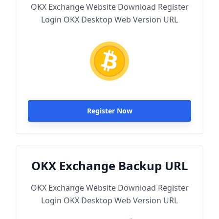
OKX Exchange Website Download Register
Login OKX Desktop Web Version URL
Register Now
OKX Exchange Backup URL
OKX Exchange Website Download Register
Login OKX Desktop Web Version URL