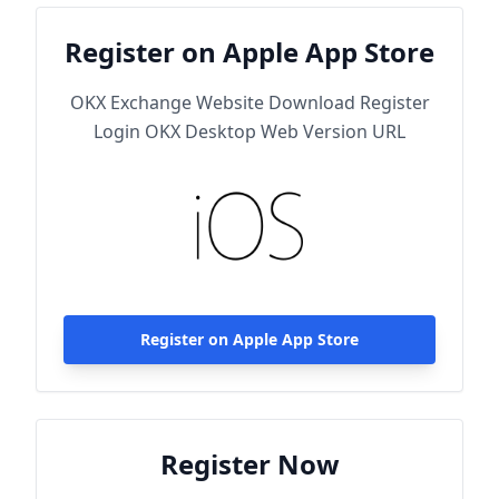
Register on Apple App Store
OKX Exchange Website Download Register
Login OKX Desktop Web Version URL
Register on Apple App Store
Register Now