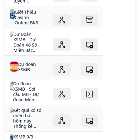
tuyến...
Dự Đoán XSMB - Dự Đoán Xổ Số Miền Bắc hôm nay - Soi 
cách chơi xì dách
Giới Thiệu
Casino
WPT Global tổ chức sự kiện ở những quốc gia và khu vực
Online BK8
Cách giành chiến thắng tại các vị trí trực tuyến vào năm 
Dự Đoán
Redirecting...
XSMB - Dự
Soi cau XSMB- soi cau Miền Bắc
Đoán Xổ Số
Đánh giá về Everygame Poker: Hướng dẫn chơi Poker trự
Miền Bắc...
Lễ hội mùa xuân toàn cầu WPT: 7.000.000 đô la giải thư
Dự đoán
Dự đoán XSMB - Soi cầu MB - Dự đoán Xổ số Miền Bắc
XSMB
WPT Global có ứng dụng di động không?
- YouTube
Dự đoán
Hyper Dash trong WPT Global là gì? Đi sâu vào hành độn
XSMB - Soi
cầu MB - Dự
đoán Miền...
Kết quả xổ số
miền bắc
hôm nay
Thống kê...
XSMB 9/3 -