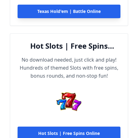
Texas Hold'em | Battle Online
Hot Slots | Free Spins
Online
No download needed, just click and play!
Hundreds of themed Slots with free spins,
bonus rounds, and non-stop fun!
Hot Slots | Free Spins Online