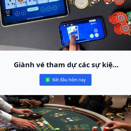
XSMB 17/9/2021 xổ số miền Bắc hôm nay thứ 6 17/9/2021.
Giới Thiệu Casino Online BK8
Không có tiền gửi miễn phí tại WPT Global - chơi mà không 
Giành vé tham dự các sự kiện
World Poker Free App trực tiếp
cách chơi xì dách
Cory Zeidman nhận tội về kế hoạch gian lận cá cược th
Bắt đầu hôm nay
toàn cầu
Notifications
Redirecting...
Dự đoán XSMB Thứ 2 ngày 2-9-2024
luật chơi xì dách
xì dách online
cách chơi xì dách
blackjack
xì dách online
cách chơi xì dách
Xổ Số 888 - Kết quả xổ số miền bắc - xổ số miền nam - 
Soi cầu XSMB 3/9/2024 – Dự đoán xổ số Miền Bắc 3-9-2024
Vincent Meli tăng lên 100.000 với K♣️ J♣️ Francois Tosques Call
Tổng giải thưởng của WPT Prime Đài Loan là bao nhiêu
Xem Trực Tiếp XSMB Hôm Nay Trên Kênh Nào? Cập Nhật 2
Cách giành chiến thắng tại các vị trí trực tuyến vào năm 20
Xì Dách Online: Cách Chọn Game Chơi Thử Và Bảo Vệ Tài K
Tiền thưởng chào mừng sòng bạc trực tuyến không có 
Kết quả XSMB ngày 17/1 - Dự đoán soi cầu trực tiếp xổ số 
Soi Cau Ngu Hanh XSMB - YouTube
Dự đoán XSMB - Soi Cầu xổ số Miền Bắc hôm nay - DD XSM
Kết quả xổ số miền bắc hôm nay Thống kê Soi cầu Miễn phí
Cách chơi WPT Global trên máy tính của bạn 2024
Làm cho Phil Ivey cười có thể biến thành một ngày trả lương
Soi Cầu KQXS 3 Miền Chính Xác Nhất - Dự Đoán Kết Q
Texas Holdem Flop có nghĩa là gì?
Soi cau XSMB- soi cau Miền Bắc
- YouTube
Dự đoán XSMB - Dự đoán kết quả XSMB hôm nay Xó Tù tr
Soi Cầu XSMB - Soi Cầu MB - Dự Đoán Xổ Số Miền Bắc Hôm
Phân tích XS 3 miền - Tham khảo phân tích kết quả xổ số 3
Soi cầu MB - Dự đoán XSMB - Dự đoán xổ số miền Bắc
Soi cầu dự đoán Xổ Số Miền Bắc ngày 21/1/2024 - DD XSMB
Soi cầu dự đoán Xổ Số Miền Bắc ngày 21/1/2024 - DD XSMB
Dự đoán xổ số Miền Bắc soi cau xs mb du doan xsmb hom 
Soi cầu XSMB 4/9/2024 – Dự đoán xổ số Miền Bắc 4-9-2024
Một số vụ bê bối và tranh cãi nổi tiếng về roulette trong suốt
WPT Global: Sự lựa chọn hàng đầu cho người chơi poker
XSMB 17/9/2021 xổ số miền Bắc hôm nay thứ 6 17/9/2