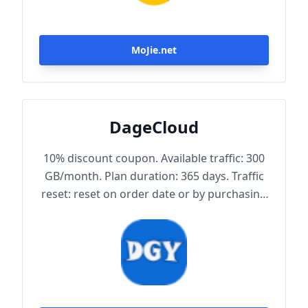
MoJie.net
DageCloud
10% discount coupon. Available traffic: 300
GB/month. Plan duration: 365 days. Traffic
reset: reset on order date or by purchasing
traffic package. Maximum achievable
bandwidth: 1000 Mbps. Node protocol:
Trojan.