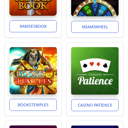
RAMSESBOOK
MIAMIWHEEL
BOOKSTEMPLES
CASINO PATIENCE