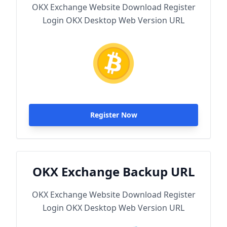
OKX Exchange Website Download Register
Login OKX Desktop Web Version URL
Register Now
OKX Exchange Backup URL
OKX Exchange Website Download Register
Login OKX Desktop Web Version URL