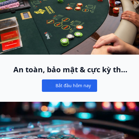
Soi cầu XSMB 26/5/2024-Dự đoán Xổ Số Miền Bắc chủ nhật
SoiCau29 Xổ Số Hôm Nay - YouTube
Soi cầu dự đoán Xổ Số Miền Bắc ngày 21/1/2024 - DD XSMB
Soi cầu MB - Soi cầu miền Bắc 24h chuẩn nhất - Soi cầu XS
11 ứng dụng và trò chơi poker hay nhất dành cho Android
Dự đoán XSMB 5/7/2024 - soi cầu Xổ Số Miền Bắc thứ 6 - 5-
Soi cầu XSMB 04/09/2024 - Dự đoán XSMB Thứ 4 miễn 
Sách hướng dẫn giải đấu WPT Australia 2024
Kết quả XSMB ngày 12/8/2021 - Dự đoán soi cầu trực tiếp x
Giải Đặc Biệt Xổ Số Miền Bắc 200 triệu - Cách trúng & lưu ý
Soi Cầu XSMB - Soi Cầu MB - Dự Đoán Xổ Số Miền Bắc Hôm
Dự đoán XSMB - Tham khảo xổ số miền Bắc chính xác nhất
Soi Cầu XSMB Dự Đoán MB Chốt Số Miền Bắc Chính Xác VIP
du doan xsmb soi cau xo so mien bac hom nay mien p
Phân tích XSMB: Dự đoán giải đặc biệt ngày mai chính xác 
Giới Thiệu Casino Online Vip79
Tôi có thể chơi GGPoker ở Mỹ không?
Dự đoán Soi cầu Xổ số Miền Bắc 10/7/2024 (Thứ 4 - 10/07)
Ngày 20-25 tháng 9 năm 2024 Giải vô địch WPT Úc
Dự đoán MB - Thống kê xổ số miền Bắc XSMB hôm nay miễ
xì dách
Tổng giải thưởng của WPT Prime Đài Loan là bao nhiêu
Soi Cầu XSMB Forumketqua.net - Diễn đàn xổ số lớn nhất V
Đánh xổ số miền Bắc ở đâu? Nơi bán vé số uy tín tại Hà Nội
2025 Vụ nổ WSOP! Các định dạng mới + Giải thưởng lớn ngư
Dự đoán XSMB
XSMB 9/7 - Xổ số miền Bắc hôm nay thứ 6 9/7/2021 - dự đo
OnePlus Community
Soi Cầu Bạch Thủ Lô Miền Bắc Hôm Nay - Xổ Số 360
Soi Cầu XSMB - Soi Cầu MB - Dự Đoán Xổ Số Miền Bắc Hôm
WPT Global Million Hyper PKO Showdown: Chi tiết & Hướng
Soi cầu MB - Dự đoán XSMB - Dự đoán xổ số miền Bắc hôm
Xì Dách Online: Cách Chọn Game Chơi Thử Và Bảo Vệ Tài K
- YouTube
Đối tác toàn cầu của WPT với Câu lạc bộ bài Poker & Sò
Dự đoán soi cầu xổ số miền bắc hôm nay 18/10 Bac ninh B
Hôm nay đánh con gì đánh số mấy
Không có tiền gửi miễn phí tại WPT Global - chơi mà không 
Soi cầu XSMB 04/09/2024 - Dự đoán XSMB Thứ 4 miễn phí 
Dự đoán XSMB - Dự đoán xổ số miền Bắc hôm nay chuẩn n
Dự đoán xổ số miền Bắc hôm nay - Soi cầu MB chính xác nh
WSOP USA Top 8 Câu hỏi thường gặp
blackjack
xì dách online
xì dách online
luật chơi xì dách
xì dách
luật chơi xì dách
Lô đẹp hôm nay - Cao thủ chốt số top #1 hôm nay đánh
Nhắn tin lấy kết quả xổ số miền Bắc nhanh và dễ dàng
Khi nào và tại sao số 0 kép được thêm vào bánh xe roulett
SoiCau29 Xổ Số Hôm Nay - YouTube
Cuộc thi Discord nóng lên: Hãy tham gia hành động!
Kết quả xổ số miền Bắc Trung Nam hôm nay kq xsmb xs m
Dự đoán XSMB - Soi cầu MB - Dự đoán xổ số miền Bắc thần 
Dự đoán XSMB - Soi cầu MB - Dự đoán xổ số miền Bắc t
Dự đoán XSMB
- YouTube
OnePlus Community
Cách giành chiến thắng tại trực tuyến Blackjack: Chiến lượ
Dự đoán XSMB - Soi cầu MB - Dự đoán Miền Bắc hôm nay
Không có tiền gửi miễn phí tại WPT Global - chơi mà không 
XSMB 9/7 - Xổ số miền Bắc hôm nay thứ 6 9/7/2021 - d
An toàn, bảo mật & cực kỳ thú
Redirecting...
Soi Cau Ngu Hanh XSMB - YouTube
WPT Global vs GGPoker: Bạn nên chọn nền tảng poker nào
Bạn có thể chơi WPT Global ở đâu? Các quốc gia được hỗ tr
Dự đoán xổ số Miền Bắc soi cau xs mb du doan xsmb hom 
Nhắn tin lấy kết quả xổ số miền Bắc nhanh và dễ dàng
Kết quả xổ số miền bắc hôm nay Thống kê Soi cầu Miễn
Dự đoán xổ số Miền Bắc Soi cầu XSMB hôm nay miễn phí
OnePlus Community
Ngôi sao đang lên của Brazil gây sốc cho tất cả mọi người
Ngày 20-25 tháng 9 năm 2024 Giải vô địch WPT Úc
Kèo Bóng Đá Châu Âu: Hướng Dẫn Chi Tiết và Cách Đọc Kè
Dự đoán XSMB - Soi cầu MB dự đoán xổ số Miền Bắc hôm n
vị
Dự Đoán XSMB - Soi Cầu Xổ Số Miền Bắc Hôm Nay Ngày
Dự Đoán Xổ Số Miền Bắc Diễn Đàn Xổ Số Thần Tài
- YouTube
Một phát bắn - Giải đấu Freezeout của WPT Global
Dự đoán XSMB - Soi cầu MB - Dự đoán Miền Bắc hôm nay
- YouTube
Quay xổ số miền Bắc ở đâu?
Bắt đầu hôm nay
- YouTube
Notifications
Dự đoán XSMB - Soi cầu MB - Dự đoán Xổ số Miền Bắc
Một số vụ bê bối và tranh cãi nổi tiếng về roulette trong suốt
Dự đoán MB - Thống kê xổ số miền Bắc XSMB hôm nay miễ
Dự đoán XSMB - Tham khảo xổ số miền Bắc chính xác nhất
Làm cho Phil Ivey cười có thể biến thành một ngày trả lương
Dự đoán MB - Thống kê xổ số miền Bắc XSMB hôm nay miễ
James Obst giành chức vô địch WPT Australia và giành 
Xin Số Đề Hôm Nay - Soi Cầu Bạch Thủ Đề 3 Miền Bắc Trun
XSMB Bao Giờ Quay? Lịch Quay Thưởng Chính Xác 18h15 H
Dự Đoán XSMB - Dự Đoán Xổ Số Miền Bắc hôm nay - Soi C
Redirecting...
Giải vô địch tiền thưởng vàng: Cú sút hàng tuần của bạn ở
Tiền thưởng chào mừng sòng bạc trực tuyến không có tiền
Soi Cau Ngu Hanh XSMB - YouTube
Ai đã phát minh ra trò chơi roulette?
Soi cầu MB - Soi cầu XSMB - Soi cầu miền Bắc miễn phí
Xsmb Stories - Wattpad
Công nghệ đã ảnh hưởng đến trò chơi roulette như thế nà
Mẹo mới toàn cầu của WPT: Xem trước cá cược tuần 6 của
Dự đoán XSMB - Soi cầu MB - Dự đoán Miền Bắc hôm nay
Chơi Game Bài Tiến Lên Miền Nam Miễn Phí
Dự đoán xổ số miền Bắc hôm nay - Soi cầu MB chính xác nh
Soi cầu xổ số miễn phí dự đoán xổ số Miền Bắc hôm nay Xổ 
Sách hướng dẫn giải đấu WPT Australia 2024
Soi Cầu Bạch Thủ Lô Miền Bắc Hôm Nay - Xổ Số 360
Tiêu đề EPT củng cố danh tiếng của Stephen Song như mộ
Cách bắt đầu chơi bài xì phé trực tuyến vào năm 2025: Hư
- YouTube
SoiCau29 Xổ Số Hôm Nay - YouTube
Soi cầu MB 13/10 - Dự đoán XSMB xổ số miền Bắc Kubet - S
Xsmb Stories - Wattpad