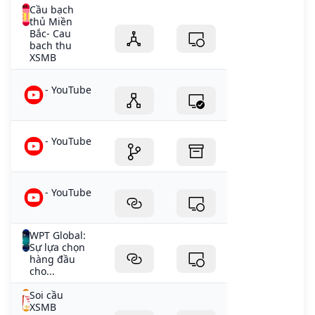
Cầu bạch
thủ Miền
Bắc- Cau
bach thu
XSMB
- YouTube
- YouTube
- YouTube
WPT Global:
Sự lựa chọn
hàng đầu
cho...
Soi cầu
XSMB