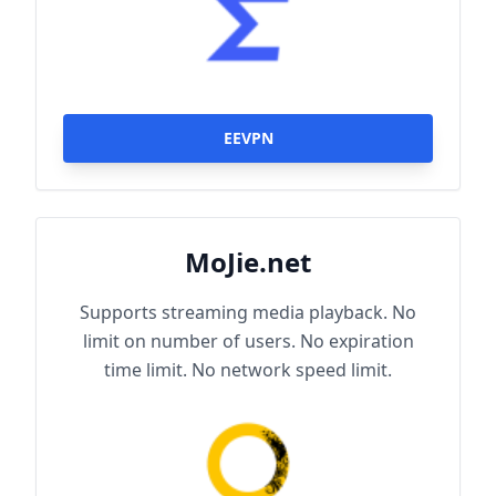
EEVPN
MoJie.net
Supports streaming media playback. No
limit on number of users. No expiration
time limit. No network speed limit.