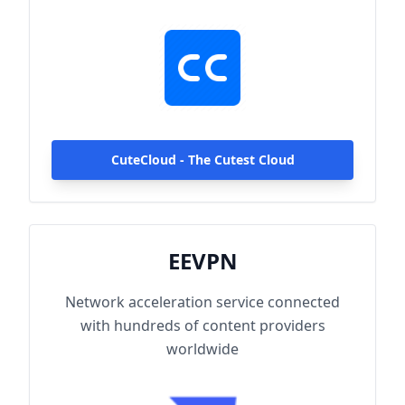
hundreds of content providers worldwide.
With up to 2000Mbps single-line access
capacity and 1000+ high-speed servers
globally, enjoy fast and stable connections
anytime, anywhere.
CuteCloud - The Cutest Cloud
EEVPN
Network acceleration service connected
with hundreds of content providers
worldwide