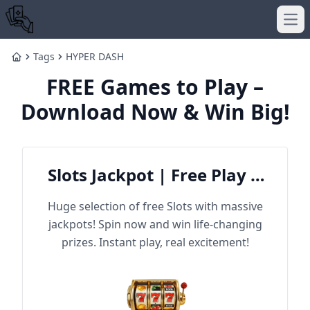
Ope
Tags
HYPER DASH
Home
FREE Games to Play –
Download Now & Win Big!
Slots Jackpot | Free Play &
Win Big
Huge selection of free Slots with massive
jackpots! Spin now and win life-changing
prizes. Instant play, real excitement!