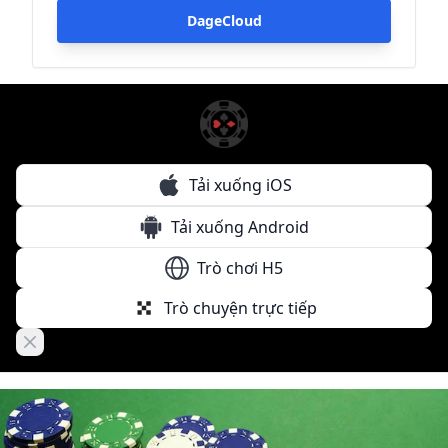
DageCloud
luật chơi xì dách
Dự đoán xổ số Miền Bắc soi cau xs mb du doan xsmb hom 
Chơi bài xì phé trực tuyến trên Android: Hướng dẫn năm 2
Làm cho Phil Ivey cười có thể biến thành một ngày trả lương
Tải xuống iOS
Luật Chơi Poker Online tại DA88
Dự đoán XSMB - Tham khảo xổ số miền Bắc chính xác nhất
Tải xuống Android
KQXSMB - XSMB - SXMB - Xổ số miền Bắc hôm nay - XSTD -
Dự đoán XSMB - Dự đoán xổ số miền Bắc hôm nay chính xá
Trò chơi H5
Dự đoán xổ số Miền Bắc Soi cầu XSMB hôm nay miễn phí
Trò chuyện trực tiếp
Soi cầu dự đoán xổ số 3 miền hôm nay - Dự đoán XS chính 
Dự Đoán XSMB - Soi Cầu Xổ Số Miền Bắc Hôm Nay Ngày Mai
Close banner
cách chơi xì dách
Soi cầu WAP - Dự Đoán xổ số 3 miền - Dự đoán XS 24H
xì dách
luật chơi xì dách
blackjack
Dự đoán xổ số Miền Bắc - Soi cầu MB chốt số hôm nay chín
- YouTube
Soi Cầu XSMB 03-09-2024 Dự Đoán Kết Quả Xổ Số Miền Bắc
Dự đoán soi cầu xổ số miền bắc hôm nay 18/10 Bac ninh B
Xổ số kiến thiết miền Bắc là gì?