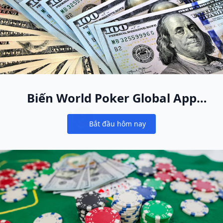
- YouTube
Soi Cầu KQXS 3 Miền Chính Xác Nhất - Dự Đoán Kết Quả X
Profil » DergiPark
Những quốc gia nào có thể chơi WPTGlobal vào năm 2024?
Dự Đoán XSMB - Dự Đoán Xổ Số Miền Bắc hôm nay - Soi C
Soi cầu MB VIP 22/9 - Dự Đoán XSMB xổ số miền bắc hôm n
Soi cầu XSMB Win2888 chính xác - Soi cầu MB - Dự đo
Soi cầu XSMB Win2888 chính xác - Soi cầu MB - Dự đoán xổ
Dự đoán XSMB Thứ 2 ngày 2-9-2024
XSMB Bao Giờ Quay? Lịch Quay Thưởng Chính Xác 18h15 H
soi cau xsmb chinh xac hom nay Cầu Sói Xó
OnePlus Community
Kết quả XSMB ngày 12/8/2021 - Dự đoán soi cầu trực tiếp x
cách chơi xì dách
- YouTube
Soi cầu dự đoán kết quả xổ số 3 miền Bắc – Trung - Nam n
Roton Products Inc.
Giới Thiệu Casino Online BK8
Dự đoán XSMB 21/11 - Soi cầu dự đoán xổ số miền Bắc ngà
11 ứng dụng và trò chơi poker hay nhất dành cho Android
Soi Cầu KQXS 3 Miền Chính Xác Nhất - Dự Đoán Kết Q
Phân tích MB - Phân tích xổ số miền Bắc 24H hôm nay - T
Dự đoán xổ số đại phát - Soi cầu xổ số đại phát miền Bắc 
Sử dụng mã tiền thưởng WPT777 để yêu cầu ưu đãi đặc biệt
Cuộc thi Discord nóng lên: Hãy tham gia hành động!
XSMB 9/3 - Kết quả xổ số miền Bắc hôm nay 9/3/2021 - SXM
Dự đoán XSMB - Soi cầu MB - Dự đoán Xổ số Miền Bắc
Soi cầu dự đoán xổ số 3 miền hôm nay - Dự đoán XS ch
Soi cầu XSMB 4/9/2024 – Dự đoán xổ số Miền Bắc 4-9-2024
Xì Dách Online: Cách Chọn Game Chơi Thử Và Bảo Vệ Tài K
Dự đoán XSMB - Soi cầu MB - Dự đoán xổ số miền Bắc thần 
Giải đặc biệt XSMB bao nhiêu tiền?
Khi nào và tại sao số 0 kép được thêm vào bánh xe roulett
Phil Ivey tổ chức trò chơi gặp gỡ lễ hội tại Wynn Las Vegas
Soi Cầu XSMB Dự Đoán MB Chốt Số Miền Bắc Chính Xá
blackjack
blackjack
blackjack
luật chơi xì dách
xì dách online
xì dách
2025 Vụ nổ WSOP! Các định dạng mới + Giải thưởng lớ
Cách tải xuống WPTGO và bắt đầu
Chơi bài xì phé trực tuyến trên Android: Hướng dẫn năm 2
Dự đoán MB - Soi cầu xổ số miền Bắc - Soi cầu XSMB Win 28
- YouTube
Dự đoán xổ số Miền Bắc - Soi cầu MB chốt số hôm nay chín
Soi cầu dự đoán kết quả xổ số 3 miền Bắc – Trung - Nam n
Soi cầu XSMB 04/09/2024 - Dự đoán XSMB Thứ 4 miễn
WPT Global có ứng dụng di động không?
Soi cầu MB VIP 22/9 - Dự Đoán XSMB xổ số miền bắc hôm n
WPT Global vs GGPoker: Bạn nên chọn nền tảng poker nào
Sòng bạc trực tuyến đáng tin cậy nhất: WPT Global
Cách đủ điều kiện tham gia các sự kiện trực tuyến của WP
Xem Trực Tiếp XSMB Hôm Nay Trên Kênh Nào? Cập Nhật 2
Condividi la tua passione per la lettura - Anobii
Biến World Poker Global App
Kết quả XSMB ngày 12/8/2021 - Dự đoán soi cầu trực tiếp x
Martin Tsvetanov giành chiến thắng trong sự kiện chính Eu
WPT Global: Sự lựa chọn hàng đầu cho người chơi poker
Lễ hội mùa xuân toàn cầu WPT: 7.000.000 đô la giải thưởn
Phân tích XS 3 miền - Tham khảo phân tích kết quả xổ số 3
Hướng Dẫn Chi Tiết Về Fun88 Đăng Nhập
Trò chơi roulette lần đầu tiên được chơi ở đâu và khi n
Dự đoán số đề miền Bắc - Soi cầu XSMB hôm nay
Hyper Dash trong WPT Global là gì? Đi sâu vào hành động 
Chơi Tiến Lên Miền Nam Offline: Hướng Dẫn Tải Game và C
Dự đoán XSMB - Soi cầu MB dự đoán xổ số Miền Bắc hôm n
Dự đoán MB 247 - Dự đoán xổ số miền Bắc hôm nay BAND
- YouTube
thành ngôi nhà poker online
Các giải đấu poker trực tuyến hàng đầu để xem và ch
Nguồn gốc của cái tên Roulette là gì?
Đủ điều kiện tham quan Red Dragon Poker Tour Jeju 2025 q
- YouTube
Soi cầu Pascal MB – Thống kê soi cầu Pascale miền Bắc hô
Dự đoán XSMB - Soi cầu MB - Dự đoán xổ số miền Bắc thần 
Dự đoán xổ số miền Bắc chính xác hôm nay Soi cầu XSMB 
Bắt đầu hôm nay
Xổ Số 888 - Kết quả xổ số miền bắc - xổ số miền nam -
mới của bạn
Notifications
Phil Ivey tổ chức trò chơi gặp gỡ lễ hội tại Wynn Las Vegas
Soi cầu MB 11/12 – Dự đoán XSMB xổ số miền Bắc Kubet – S
Soi Cầu XSMB Dự Đoán MB Chốt Số Miền Bắc Chính Xác VIP
Xổ Số Miền Bắc Trực Tiếp Ở Đâu?
Dự đoán XSMB - Soi cầu MB - Dự đoán Xổ số Miền Bắc
Luật Chơi Poker Online tại DA88
du doan xsmb soi cau xo so mien bac hom nay mien p
Redirecting...
Dự đoán xổ số Miền Bắc Soi cầu XSMB hôm nay miễn phí
XSMB mấy giờ quay?
Xổ Số Miền Bắc Thứ Tư Đài Gì? Đài Bắc Ninh Quay Thưởng 
Các quy tắc và lựa chọn cá cược ban đầu cho roulette là gì?
- YouTube
XSMB 17/9/2021 xổ số miền Bắc hôm nay thứ 6 17/9/2021.
Những quốc gia nào bị hạn chế trên WPT Global?
Giới Thiệu Casino Online Vip79
Dự đoán MB 247 - Dự đoán xổ số miền Bắc hôm nay BAND
Dự đoán XSMB 21/11 - Soi cầu dự đoán xổ số miền Bắc ngà
Ai có nhiều vòng tay WSOP nhất?
Sách hướng dẫn giải đấu WPT Australia 2024
Phần thưởng chào mừng mới của WPT Global: lên tới $ 35
Đủ điều kiện tham quan Red Dragon Poker Tour Jeju 2025 q
Giải Đặc Biệt Xổ Số Miền Bắc 200 triệu - Cách trúng & lưu ý
- YouTube
Lô đẹp hôm nay - Cao thủ chốt số top #1 hôm nay đánh con
2025 Vụ nổ WSOP! Các định dạng mới + Giải thưởng lớn ngư
Redirecting...
SoiCau29 Xổ Số Hôm Nay - YouTube
Top 5 Nhà Cái Uy Tín Nhất Việt Nam 2024
Dự đoán XSMB - Dự đoán xổ số miền Bắc hôm nay chính xá
Giới Thiệu Casino Online Vip79