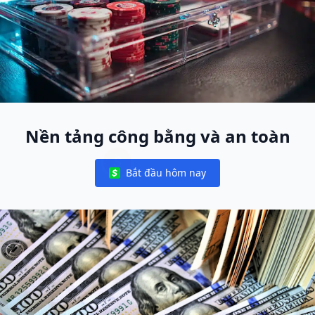
Nền tảng công bằng và an toàn
cách chơi xì dách
Dự đoán MB - Soi cầu xổ số miền Bắc - Soi cầu XSMB W
Bắt đầu hôm nay
Notifications
Soi cầu XSMB 4/9/2024 – Dự đoán xổ số Miền Bắc 4-9-
Cầu bạch thủ Miền Bắc- Cau bach thu XSMB
cách chơi xì dách
xì dách online
cách chơi xì dách
blackjack
xì dách
cách chơi xì dách
Soi cầu 7777 hôm nay - Dự đoán lô vàng miền Bắc miễ
Soi cầu Pascal MB – Thống kê soi cầu Pascale miền Bắc hô
Blackjack Là Gì? Cách Chơi Bài 21 Và Điểm Khác Với Xì Dách
Soi cầu MB 13/10 - Dự đoán XSMB xổ số miền Bắc Kubet - S
Nhắn tin lấy kết quả xổ số miền Bắc nhanh và dễ dàng
XSMB Bao Giờ Quay? Lịch Quay Thưởng Chính Xác 18h15 H
Cách đủ điều kiện tham gia các sự kiện trực tuyến của WP
Xổ Số Miền Bắc Thứ Tư Đài Gì? Đài Bắc Ninh Quay Th
Kết quả xổ số miền bắc hôm nay Thống kê Soi cầu Miễn phí
Dự đoán XSMB – Soi cầu MB miễn phí và chính xác nhất
Sử dụng đô la hộ chiếu toàn cầu WPT để vào các sự kiện cổ
Cách giành chiến thắng tại các vị trí trực tuyến vào năm 20
Dự Đoán Xổ Số Miền Bắc Diễn Đàn Xổ Số Thần Tài
Dự Đoán XSMB - Dự Đoán Xổ Số Miền Bắc hôm nay - Soi C
Roton Products Inc.
du doan xsmb soi cau xo so mien bac hom nay mien phi d
Dự đoán số đề miền Bắc - Soi cầu XSMB hôm nay
Các quy tắc và lựa chọn cá cược ban đầu cho roulette là gì?
Tùy chọn thanh toán tại EVERYGAME Poker: Giao dịch nha
WPT Global Million Hyper PKO Showdown: Chi tiết & Hướng
- YouTube
Dự đoán XSMB 5/7/2024 - soi cầu Xổ Số Miền Bắc thứ 6 
Texas Holdem Flop có nghĩa là gì?
Soi cầu XSMB 4/9/2024 – Dự đoán xổ số Miền Bắc 4-9-2024
Là poker trực tuyến được gian lận?
Bitstarz không cần tiền thưởng lên tới 5 BTC và 200 vòng q
Lễ hội mùa xuân toàn cầu WPT: 7.000.000 đô la giải thưởn
- YouTube
- YouTube
Dự Đoán XSMB - Soi Cầu Xổ Số Miền Bắc Hôm Nay Ngày Mai
- YouTube
WPT Australia Returns: Thời điểm quan trọng của poker tiề
Công nghệ đã ảnh hưởng đến trò chơi roulette như thế nà
Soi cầu XSMB 04/09/2024 - Dự đoán XSMB Thứ 4 miễn phí 
Soi Cầu Bạch Thủ Lô Miền Bắc Hôm Nay - Xổ Số 360
Ứng dụng sòng bạc trực tuyến hàng đầu năm 2025