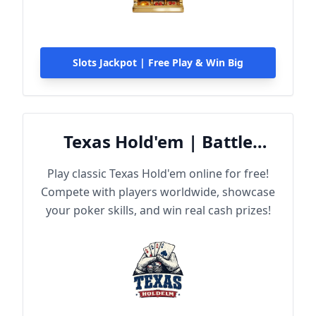
Slots Jackpot | Free Play & Win Big
Texas Hold'em | Battle
Online
Play classic Texas Hold'em online for free!
Compete with players worldwide, showcase
your poker skills, and win real cash prizes!